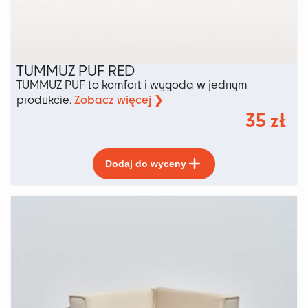
TUMMUZ PUF RED
TUMMUZ PUF to komfort i wygoda w jednym
Zobacz więcej ❯
produkcie.
35
zł
Ten
Dodaj do wyceny
produkt
ma
wiele
wariantów.
Opcje
można
wybrać
na
stronie
produktu