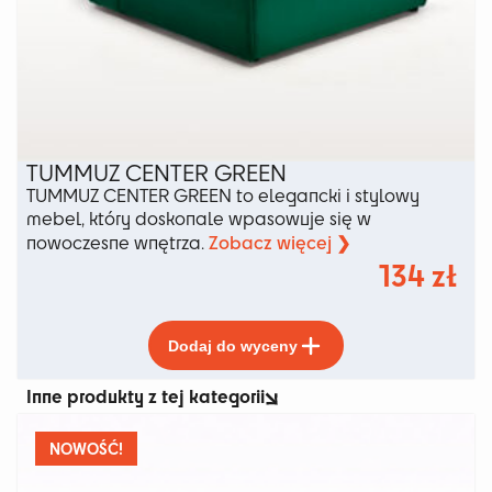
TUMMUZ CENTER GREEN
TUMMUZ CENTER GREEN to elegancki i stylowy
mebel, który doskonale wpasowuje się w
Zobacz więcej ❯
nowoczesne wnętrza.
134
zł
Ten
Dodaj do wyceny
produkt
ma
Inne produkty z tej kategorii
wiele
wariantów.
Opcje
NOWOŚĆ!
można