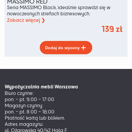
MASSIMO RED
Seria MASSIMO Black, idealnie sprawdzi się w
nowoczesnych strefach biznesowych.
Zobacz więcej ❯
139
zł
Ten
Dodaj do wyceny
produkt
ma
wiele
wariantów.
Opcje
można
Wypożyczalnia mebli Warszawa
wybrać
Biuro czynne:
na
pon. – pt. 9:00 – 17:00
stronie
Magazyn czynny:
produktu
pon. – pt. 8:00 – 16:00
Płatność kartą lub blikiem.
Adres magazynu:
ul. Ożarowska 40/42 Hala F