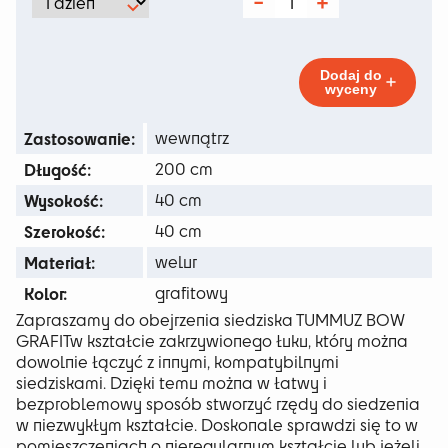
od
ilość
Tummuz
125 zł
Bow
Grafit
do
Dodaj do
wyceny
348 zł
Zastosowanie:
wewnątrz
Długość:
200 cm
Wysokość:
40 cm
Szerokość:
40 cm
Materiał:
welur
Kolor:
grafitowy
Zapraszamy do obejrzenia siedziska TUMMUZ BOW
GRAFITw kształcie zakrzywionego łuku, który można
dowolnie łączyć z innymi, kompatybilnymi
siedziskami. Dzięki temu można w łatwy i
bezproblemowy sposób stworzyć rzędy do siedzenia
w niezwykłym kształcie. Doskonale sprawdzi się to w
pomieszczeniach o nieregularnym kształcie lub jeżeli