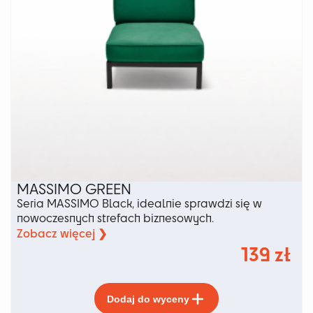
MASSIMO GREEN
Seria MASSIMO Black, idealnie sprawdzi się w
nowoczesnych strefach biznesowych.
Zobacz więcej ❯
139
zł
Ten
Dodaj do wyceny
produkt