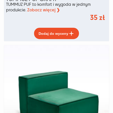
TUMMUZ PUF to komfort i wygoda w jednym
Zobacz więcej ❯
produkcie.
35
zł
Ten
Dodaj do wyceny
produkt
ma
wiele
wariantów.
Opcje
można
wybrać
na
stronie
produktu