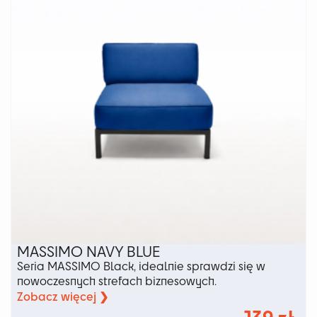
wybrać
na
stronie
produktu
MASSIMO NAVY BLUE
Seria MASSIMO Black, idealnie sprawdzi się w
nowoczesnych strefach biznesowych.
Zobacz więcej ❯
139
zł