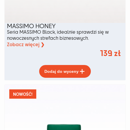
MASSIMO HONEY
Seria MASSIMO Black, idealnie sprawdzi się w
nowoczesnych strefach biznesowych.
Zobacz więcej ❯
139
zł
Ten
Dodaj do wyceny
produkt
ma
wiele
wariantów.
NOWOŚĆ!
Opcje
można
wybrać
na
stronie
produktu