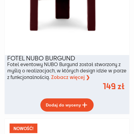
FOTEL NUBO BURGUND
Fotel eventowy NUBO Burgund został stworzony z
myślą o realizacjach, w których design idzie w parze
Zobacz więcej ❯
z funkcjonalnością.
149
zł
Ten
Dodaj do wyceny
produkt
ma
wiele
wariantów.
NOWOŚĆ!
Opcje