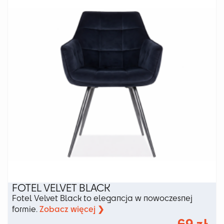
można
wybrać
na
stronie
produktu
FOTEL VELVET BLACK
Fotel Velvet Black to elegancja w nowoczesnej
Zobacz więcej ❯
formie.
69
zł