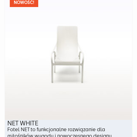
wariantów.
NOWOŚĆ!
Opcje
można
wybrać
na
stronie
produktu
NET WHITE
Fotel NET to funkcjonalne rozwiązanie dla
miłośników wygody i nowoczesnego designu.