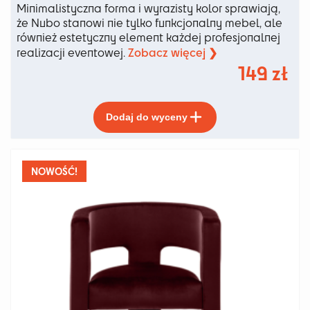
Minimalistyczna forma i wyrazisty kolor sprawiają,
że Nubo stanowi nie tylko funkcjonalny mebel, ale
również estetyczny element każdej profesjonalnej
Zobacz więcej ❯
realizacji eventowej.
149
zł
Ten
Dodaj do wyceny
produkt
ma
wiele
wariantów.
NOWOŚĆ!
Opcje
można
wybrać
na
stronie
produktu