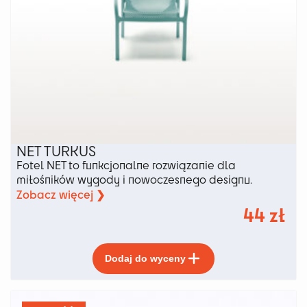
NET TURKUS
Fotel NET to funkcjonalne rozwiązanie dla
miłośników wygody i nowoczesnego designu.
Zobacz więcej ❯
44
zł
Ten
Dodaj do wyceny
produkt
ma
wiele