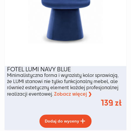
FOTEL LUMI NAVY BLUE
Minimalistyczna forma i wyrazisty kolor sprawiają,
że LUMI stanowi nie tylko funkcjonalny mebel, ale
również estetyczny element każdej profesjonalnej
Zobacz więcej ❯
realizacji eventowej.
139
zł
Ten
Dodaj do wyceny
produkt
ma