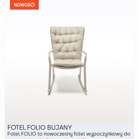
wariantów.
NOWOŚĆ!
Opcje
można
wybrać
na
stronie
produktu
FOTEL FOLIO BUJANY
Fotel FOLIO to nowoczesny fotel wypoczynkowy do