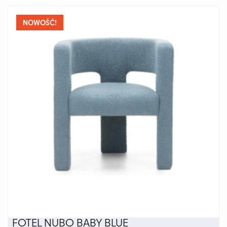
wiele
wariantów.
NOWOŚĆ!
Opcje
można
wybrać
na
stronie
produktu
FOTEL NUBO BABY BLUE