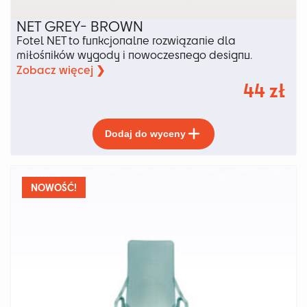
NET GREY- BROWN
Fotel NET to funkcjonalne rozwiązanie dla
miłośników wygody i nowoczesnego designu.
Zobacz więcej ❯
44
zł
Ten
Dodaj do wyceny
produkt
ma
wiele
wariantów.
NOWOŚĆ!
Opcje
można
wybrać
na
stronie
produktu