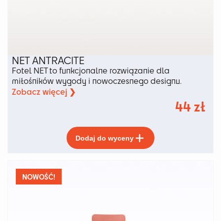
NET ANTRACITE
Fotel NET to funkcjonalne rozwiązanie dla
miłośników wygody i nowoczesnego designu.
Zobacz więcej ❯
44
zł
Ten
Dodaj do wyceny
produkt
ma
wiele
wariantów.
NOWOŚĆ!
Opcje
można
wybrać
na