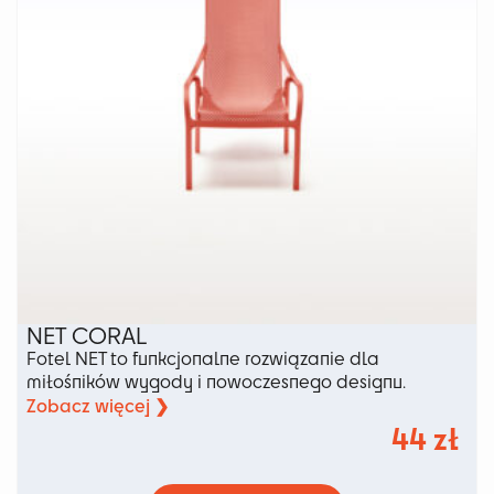
stronie
produktu
NET CORAL
Fotel NET to funkcjonalne rozwiązanie dla
miłośników wygody i nowoczesnego designu.
Zobacz więcej ❯
44
zł