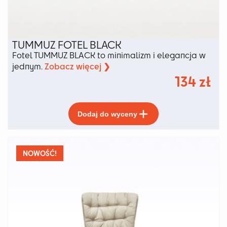
TUMMUZ FOTEL BLACK
Fotel TUMMUZ BLACK to minimalizm i elegancja w
Zobacz więcej ❯
jednym.
134
zł
Ten
Dodaj do wyceny
produkt
ma
wiele
wariantów.
NOWOŚĆ!
Opcje
można
wybrać
na
stronie
produktu