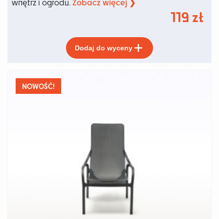
Zobacz więcej ❯
wnętrz i ogrodu.
119
zł
Ten
Dodaj do wyceny
produkt
ma
wiele
wariantów.
NOWOŚĆ!
Opcje
można
wybrać
na
stronie
produktu