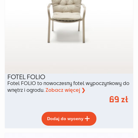
FOTEL FOLIO
Fotel FOLIO to nowoczesny fotel wypoczynkowy do
Zobacz więcej ❯
wnętrz i ogrodu.
69
zł
Ten
Dodaj do wyceny
produkt
ma
wiele