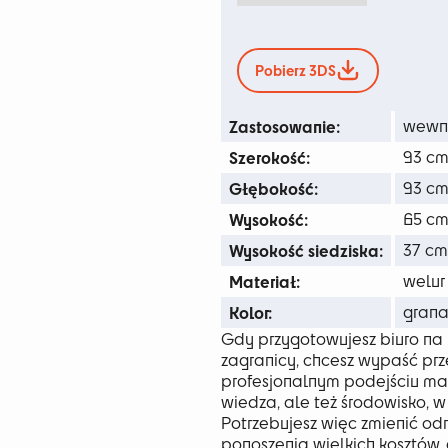
13
d
Pobierz 3DS
43
Zastosowanie:
wewn
Szerokość:
93 c
Głębokość:
93 c
Wysokość:
65 c
Wysokość siedziska:
37 cm
Materiał:
welur
Kolor:
gran
Gdy przygotowujesz biuro na 
zagranicy, chcesz wypaść prze
profesjonalnym podejściu ma 
wiedza, ale też środowisko, w
Potrzebujesz więc zmienić odr
ponoszenia wielkich kosztów,