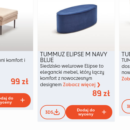
TUMMUZ ELIPSE M NAVY
TU
BLUE
i komfort i
TUM
Siedzisko welurowe Elipse to
dos
elegancki mebel, który łączy
now
komfort z nowoczesnym
Zob
99
zł
Zobacz więcej ❯
designem
89
zł
Ten
daj do
produkt
yceny
3
Ten
ma
Dodaj do
3DS
produkt
wiele
wyceny
ma
wariantów.
wiele
Opcje