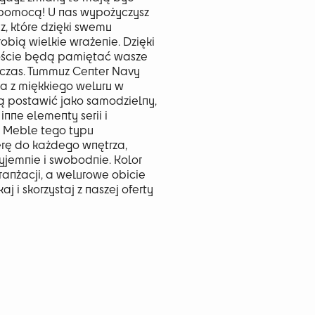
 pomocą! U nas wypożyczysz
 które dzięki swemu
ią wielkie wrażenie. Dzięki
oście będą pamiętać wasze
i czas. Tummuz Center Navy
a z miękkiego weluru w
ą postawić jako samodzielny,
ne elementy serii i
 Meble tego typu
rę do każdego wnętrza,
yjemnie i swobodnie. Kolor
anżacji, a welurowe obicie
j i skorzystaj z naszej oferty