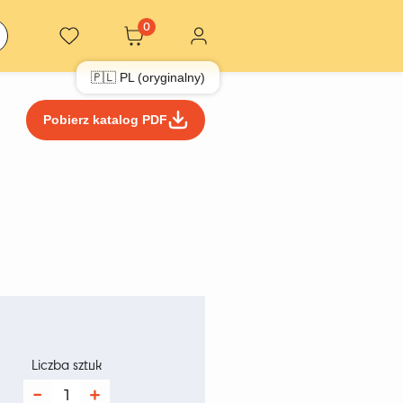
0
🇵🇱 PL (oryginalny)
Pobierz katalog PDF
kres
n:
Liczba sztuk
d
ilość