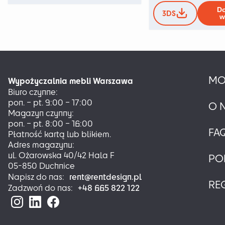
ma
Do
wiele
3DS
w
wariantów.
Opcje
można
wybrać
na
stronie
MO
Wypożyczalnia mebli Warszawa
produktu
Biuro czynne:
pon. – pt. 9:00 – 17:00
O 
Magazyn czynny:
pon. – pt. 8:00 – 16:00
FA
Płatność kartą lub blikiem.
Adres magazynu:
ul. Ożarowska 40/42 Hala F
PO
05-850 Duchnice
rent@rentdesign.pl
Napisz do nas:
RE
+48 665 822 122
Zadzwoń do nas: