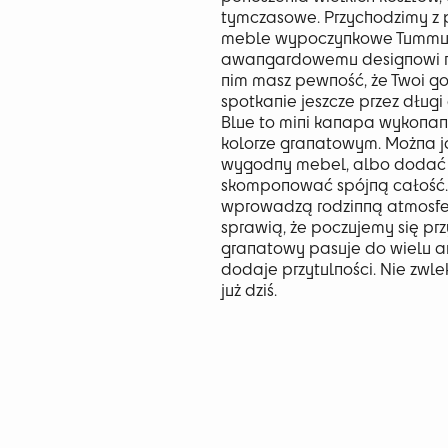
tymczasowe. Przychodzimy z
meble wypoczynkowe Tummuz,
awangardowemu designowi rob
nim masz pewność, że Twoi g
spotkanie jeszcze przez dług
Blue to mini kanapa wykonan
kolorze granatowym. Można j
wygodny mebel, albo dodać in
skomponować spójną całość.
wprowadzą rodzinną atmosfe
sprawią, że poczujemy się prz
granatowy pasuje do wielu ar
dodaje przytulności. Nie zwleka
już dziś.