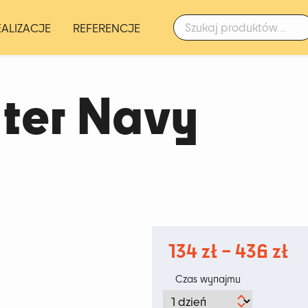
Szukaj:
EALIZACJE
REFERENCJE
ter Navy
Za
134
zł
–
436
zł
ce
Czas wynajmu
o