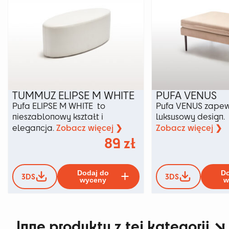
TUMMUZ ELIPSE M WHITE
PUFA VENUS
Pufa ELIPSE M WHITE to
Pufa VENUS zapewn
nieszablonowy kształt i
luksusowy design.
Zobacz więcej ❯
Zobacz więcej ❯
elegancja.
89
zł
Ten
Dodaj do
Do
3DS
3DS
produkt
wyceny
w
ma
wiele
wariantów.
Inne produkty z tej kategorii
Opcje