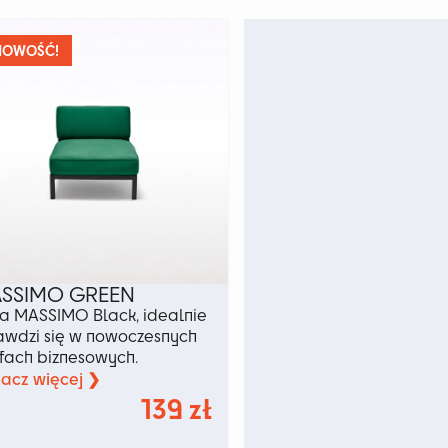
ów.
Opcje
można
wybrać
NOWOŚĆ!
na
stronie
produktu
u
SSIMO GREEN
ia MASSIMO Black, idealnie
awdzi się w nowoczesnych
efach biznesowych.
acz więcej ❯
139
zł