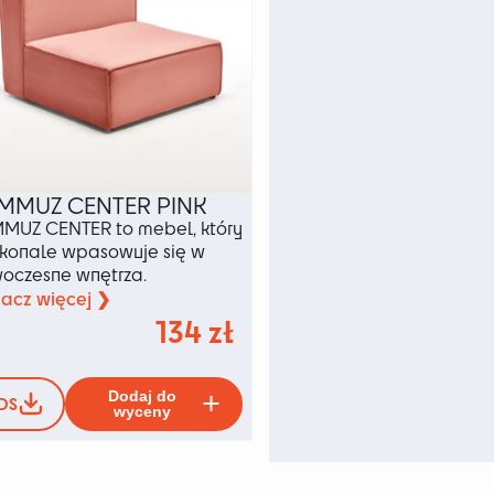
MMUZ CENTER PINK
MUZ CENTER to mebel, który
konale wpasowuje się w
oczesne wnętrza.
acz więcej ❯
134
zł
Ten
Dodaj do
DS
produkt
wyceny
ma
wiele
wariantów.