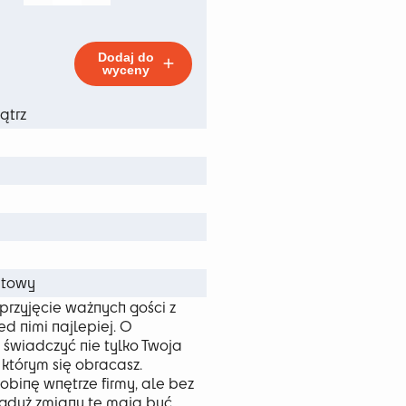
Tummuz
4 zł
Center
Navy
o
Blue
Dodaj do
wyceny
6 zł
ątrz
m
m
m
atowy
przyjęcie ważnych gości z
d nimi najlepiej. O
świadczyć nie tylko Twoja
 którym się obracasz.
obinę wnętrze firmy, ale bez
 gdyż zmiany te mają być