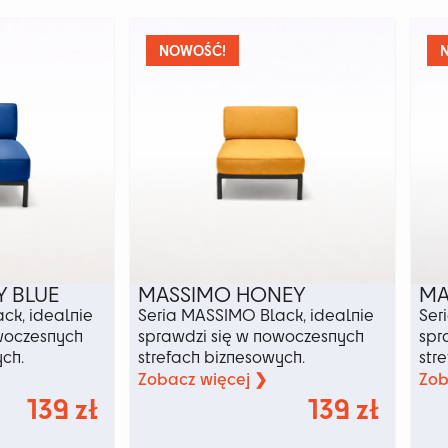
wariant
można
Opcje
wybrać
można
na
NOWOŚĆ!
wybrać
stronie
na
produktu
stronie
produkt
 BLUE
MASSIMO HONEY
MA
ck, idealnie
Seria MASSIMO Black, idealnie
Ser
woczesnych
sprawdzi się w nowoczesnych
spr
ych.
strefach biznesowych.
str
Zobacz więcej ❯
Zob
139
zł
139
zł