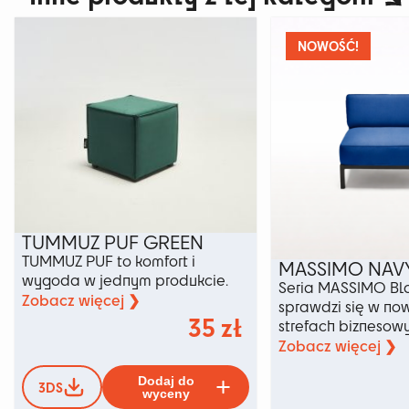
można
wybrać
na
NOWOŚĆ!
stronie
produktu
TUMMUZ PUF GREEN
TUMMUZ PUF to komfort i
MASSIMO NAVY
wygoda w jednym produkcie.
Seria MASSIMO Bla
Zobacz więcej ❯
sprawdzi się w no
35
zł
strefach biznesow
Zobacz więcej ❯
Ten
Dodaj do
3DS
produkt
wyceny