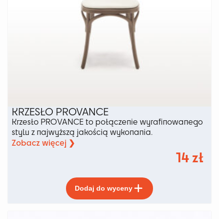
KRZESŁO PROVANCE
Krzesło PROVANCE to połączenie wyrafinowanego
stylu z najwyższą jakością wykonania.
Zobacz więcej ❯
14
zł
Ten
Dodaj do wyceny
produkt
ma
wiele