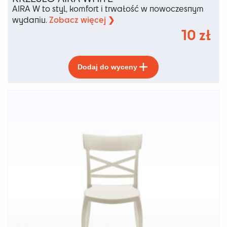
AIRA W to styl, komfort i trwałość w nowoczesnym
Zobacz więcej ❯
wydaniu.
10
zł
Ten
Dodaj do wyceny
produkt
ma
wiele
wariantów.
Opcje
można
wybrać
na
stronie
produktu