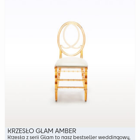
wariantów.
Opcje
można
wybrać
na
stronie
produktu
KRZESŁO GLAM AMBER
Krzesła z serii Glam to nasz bestseller weddingowy,