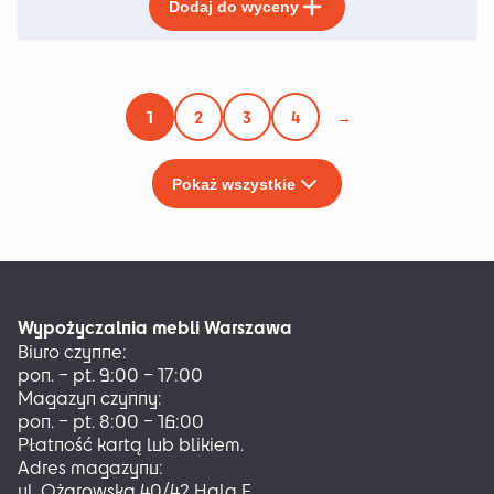
Dodaj do wyceny
produkt
ma
wiele
wariantów.
Opcje
1
2
3
4
→
można
wybrać
na
Pokaż wszystkie
stronie
produktu
Wypożyczalnia mebli Warszawa
Biuro czynne:
pon. – pt. 9:00 – 17:00
Magazyn czynny:
pon. – pt. 8:00 – 16:00
Płatność kartą lub blikiem.
Adres magazynu:
ul. Ożarowska 40/42 Hala F