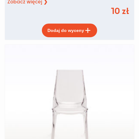
Zobacz więcej ❯
10
zł
Ten
Dodaj do wyceny
produkt
ma
wiele
wariantów.
Opcje
można
wybrać
na
stronie
produktu