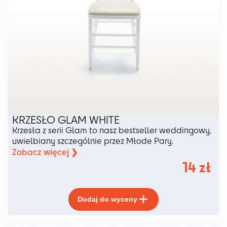
KRZESŁO GLAM WHITE
Krzesła z serii Glam to nasz bestseller weddingowy,
uwielbiany szczególnie przez Młode Pary.
Zobacz więcej ❯
14
zł
Ten
Dodaj do wyceny
produkt
ma
wiele