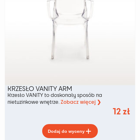
produktu
KRZESŁO VANITY ARM
Krzesło VANITY to doskonały sposób na
Zobacz więcej ❯
nietuzinkowe wnętrze.
12
zł
Ten
Dodaj do wyceny
produkt