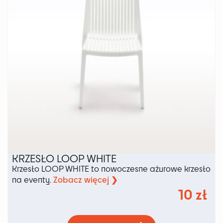
na
stronie
produktu
KRZESŁO LOOP WHITE
Krzesło LOOP WHITE to nowoczesne ażurowe krzesło
Zobacz więcej ❯
na eventy.
10
zł
Ten