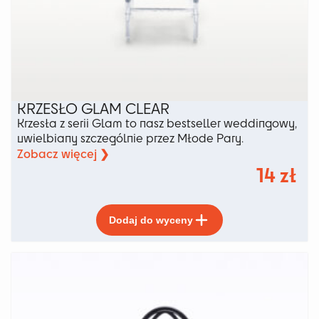
KRZESŁO GLAM CLEAR
Krzesła z serii Glam to nasz bestseller weddingowy,
uwielbiany szczególnie przez Młode Pary.
Zobacz więcej ❯
14
zł
Ten
Dodaj do wyceny
produkt
ma
wiele
wariantów.
Opcje
można
wybrać