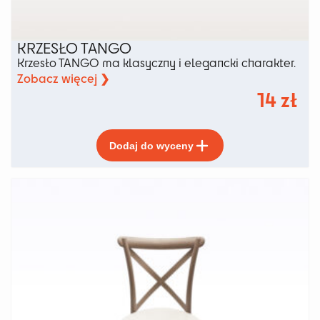
KRZESŁO TANGO
Krzesło TANGO ma klasyczny i elegancki charakter.
Zobacz więcej ❯
14
zł
Ten
Dodaj do wyceny
produkt
ma
wiele
wariantów.
Opcje
można
wybrać
na
stronie
produktu