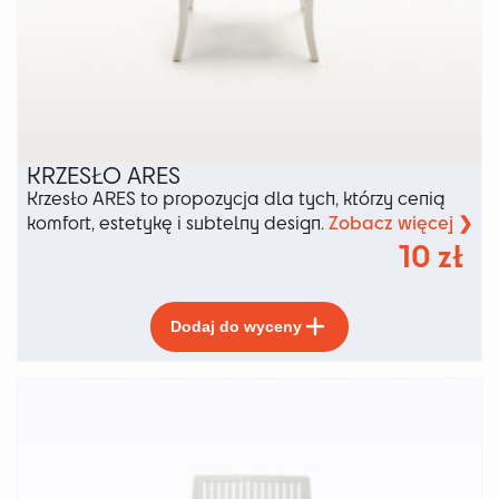
KRZESŁO ARES
Krzesło ARES to propozycja dla tych, którzy cenią
Zobacz więcej ❯
komfort, estetykę i subtelny design.
10
zł
Ten
Dodaj do wyceny
produkt
ma
wiele
wariantów.
Opcje
można
wybrać