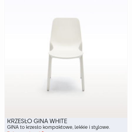
wariantów.
Opcje
można
wybrać
na
stronie
produktu
KRZESŁO GINA WHITE
GINA to krzesło kompaktowe, lekkie i stylowe.