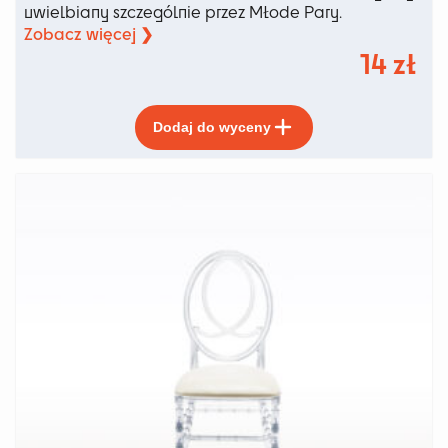
uwielbiany szczególnie przez Młode Pary.
Zobacz więcej ❯
14
zł
Ten
Dodaj do wyceny
produkt
ma
wiele
wariantów.
Opcje
można
wybrać
na
stronie
produktu