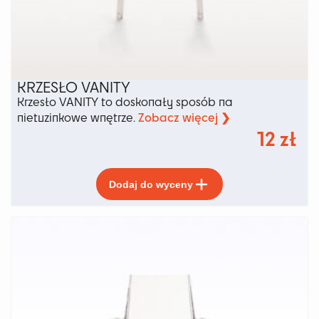
KRZESŁO VANITY
Krzesło VANITY to doskonały sposób na
Zobacz więcej ❯
nietuzinkowe wnętrze.
12
zł
Ten
Dodaj do wyceny
produkt
ma
wiele
wariantów.
Opcje
można
wybrać
na
stronie