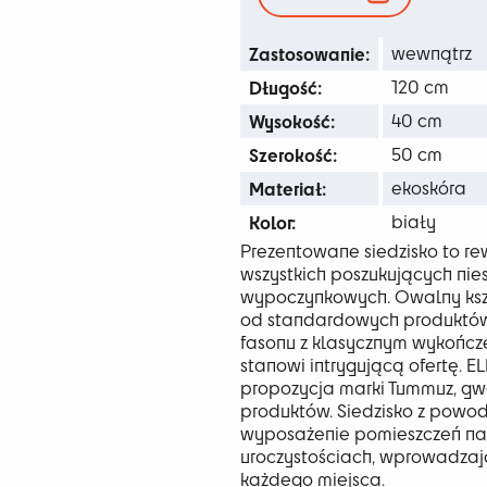
271 
Zastosowanie:
wewnątrz
Długość:
120 cm
Wysokość:
40 cm
Szerokość:
50 cm
Materiał:
ekoskóra
Kolor:
biały
Prezentowane siedzisko to r
wszystkich poszukujących ni
wypoczynkowych. Owalny kszt
od standardowych produktów
fasonu z klasycznym wykończ
stanowi intrygującą ofertę. E
propozycja marki Tummuz, gw
produktów. Siedzisko z powo
wyposażenie pomieszczeń na 
uroczystościach, wprowadzają
każdego miejsca.