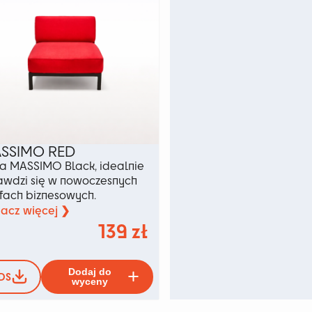
stronie
produktu
u
SSIMO RED
ia MASSIMO Black, idealnie
awdzi się w nowoczesnych
efach biznesowych.
acz więcej ❯
139
zł
Ten
Dodaj do
DS
produkt
wyceny
ma
wiele