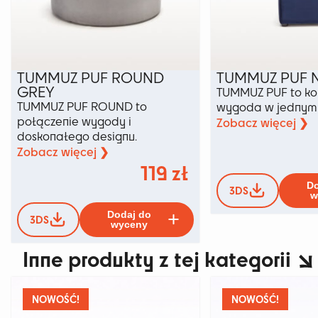
TUMMUZ PUF ROUND
TUMMUZ PUF N
GREY
TUMMUZ PUF to kom
TUMMUZ PUF ROUND to
wygoda w jednym 
połączenie wygody i
Zobacz więcej ❯
doskonałego designu.
Zobacz więcej ❯
119
zł
Do
3DS
w
Ten
Dodaj do
3DS
produkt
wyceny
ma
Inne produkty z tej kategorii
wiele
wariantów.
Opcje
można
NOWOŚĆ!
NOWOŚĆ!
wybrać