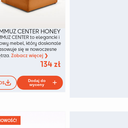
MMUZ CENTER HONEY
MUZ CENTER to elegancki i
lowy mebel, który doskonale
sowuje się w nowoczesne
Zobacz więcej ❯
trza.
134
zł
Ten
Dodaj do
DS
produkt
wyceny
ma
wiele
wariantów.
ów.
Opcje
można
wybrać
NOWOŚĆ!
na