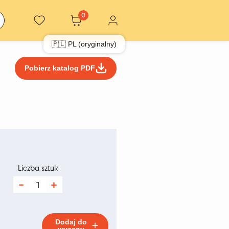
0
🇵🇱 PL (oryginalny)
Pobierz katalog PDF
res
:
Liczba sztuk
ilość
Tummuz
ł
Elipse
M
White
Dodaj do