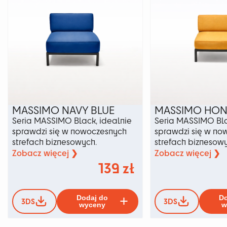
na
stronie
produktu
MASSIMO NAVY BLUE
MASSIMO HON
Seria MASSIMO Black, idealnie
Seria MASSIMO Bla
sprawdzi się w nowoczesnych
sprawdzi się w no
strefach biznesowych.
strefach biznesow
Zobacz więcej ❯
Zobacz więcej ❯
139
zł
Ten
Dodaj do
Do
3DS
3DS
produkt
wyceny
w
ma
wiele