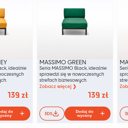
na
produktu
stronie
produkt
EY
MASSIMO GREEN
MA
ck, idealnie
Seria MASSIMO Black, idealnie
Ser
woczesnych
sprawdzi się w nowoczesnych
spr
ych.
strefach biznesowych.
str
Zobacz więcej ❯
Zob
139
zł
139
zł
Ten
Ten
daj do
Dodaj do
3DS
3
produkt
produkt
yceny
wyceny
ma
ma
wiele
wiele