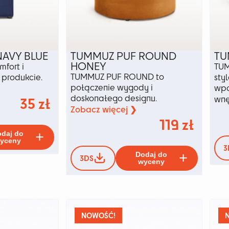
AVY BLUE
TUMMUZ PUF ROUND
TU
HONEY
fort i
TUM
TUMMUZ PUF ROUND to
produkcie.
sty
połączenie wygody i
wpa
doskonałego designu.
35
zł
wnę
Zobacz więcej ❯
119
zł
Ten
daj do
produkt
yceny
3
Ten
ma
Dodaj do
3DS
produkt
wiele
wyceny
ma
wariantów.
wiele
Opcje
wariant
można
Opcje
wybrać
można
na
NOWOŚĆ!
wybrać
stronie