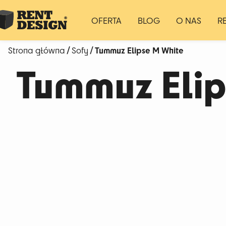
OFERTA
BLOG
O NAS
R
/
/ Tummuz Elipse M White
Strona główna
Sofy
Tummuz Elip