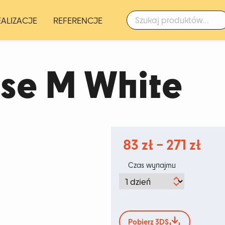
Szukaj:
EALIZACJE
REFERENCJE
se M White
Zak
83
zł
–
271
zł
cen
Czas wynajmu
od
83 z
do
Pobierz 3DS