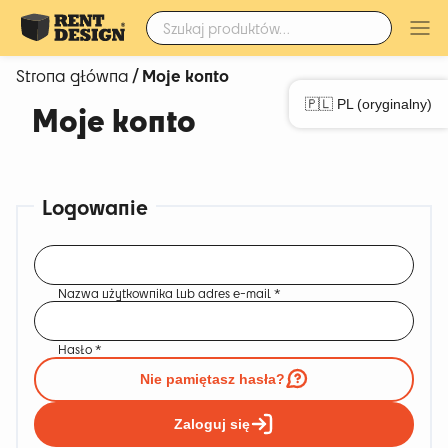
Szukaj:
/ Moje konto
Strona główna
🇵🇱 PL (oryginalny)
Moje konto
Logowanie
Wymagane
Nazwa użytkownika lub adres e-mail
*
Wymagane
Hasło
*
Nie pamiętasz hasła?
Zaloguj się