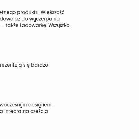
etnego produktu. Większość
odowo aż do wyczerpania
 – także ładowarkę. Wszystko,
prezentują się bardzo
 nowoczesnym designem,
ą integralną częścią