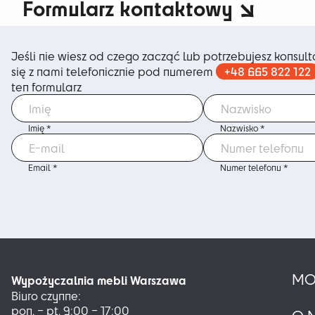
Formularz kontaktowy
Jeśli nie wiesz od czego zacząć lub potrzebujesz konsulta
+48 665 822 122
się z nami telefonicznie pod numerem
ten formularz
Imię *
Nazwisko *
Email *
Numer telefonu *
MO
Wypożyczalnia mebli Warszawa
Biuro czynne:
pon. – pt. 9:00 – 17:00