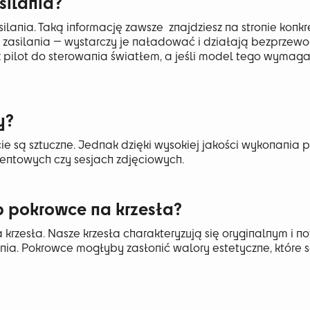
silania?
ania. Taką informację zawsze znajdziesz na stronie konkr
asilania — wystarczy je naładować i działają bezprzew
 pilot do sterowania światłem, a jeśli model tego wymaga
y?
cie są sztuczne. Jednak dzięki wysokiej jakości wykonania 
ventowych czy sesjach zdjęciowych.
 pokrowce na krzesła?
 krzesła. Nasze krzesła charakteryzują się oryginalnym i
. Pokrowce mogłyby zasłonić walory estetyczne, które s