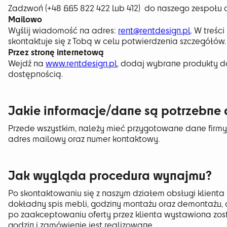
Zadzwoń (
+48 665 822 422 lub 412)
do naszego zespołu o
Mailowo
Wyślij wiadomość na adres:
rent@rentdesign.pl
. W treśc
skontaktuje się z Tobą w celu
potwierdzenia szczegółów.
Przez stronę internetową
Wejdź na
www.rentdesign.pl
, dodaj wybrane produkty do
dostępnością.
Jakie informacje/dane są potrzebne
Przede wszystkim, należy mieć przygotowane dane firmy 
adres mailowy oraz numer kontaktowy.
Jak wygląda procedura wynajmu?
​​Po skontaktowaniu się z naszym działem obsługi klient
dokładny spis mebli, godziny montażu oraz demontażu, a
po zaakceptowaniu oferty przez klienta wystawiona zosta
godzin i zamówienie jest realizowane.