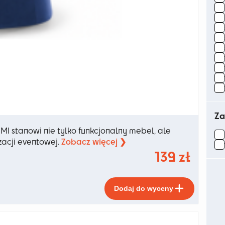
Za
UMI stanowi nie tylko funkcjonalny mebel, ale
Zobacz więcej ❯
zacji eventowej.
139
zł
Ten
Dodaj do wyceny
produkt
ma
wiele
wariant