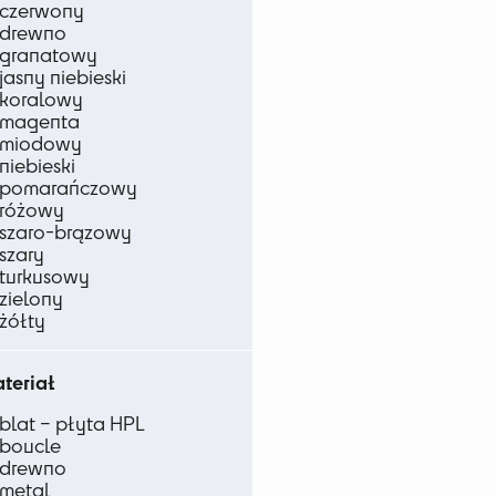
czerwony
drewno
granatowy
jasny niebieski
koralowy
magenta
miodowy
niebieski
pomarańczowy
różowy
szaro-brązowy
szary
turkusowy
zielony
żółty
teriał
blat – płyta HPL
boucle
drewno
metal