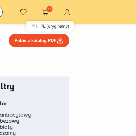
0
🇵🇱 PL (oryginalny)
Pobierz katalog PDF
iltry
lor
antracytowy
beżowy
biały
czarny