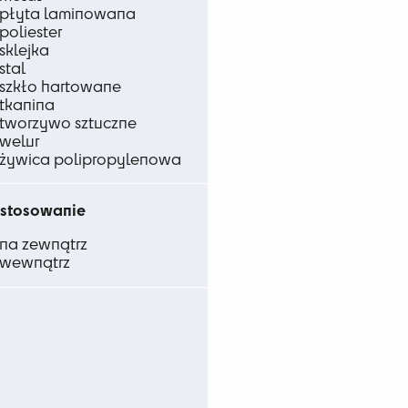
płyta laminowana
poliester
sklejka
stal
szkło hartowane
tkanina
tworzywo sztuczne
welur
żywica polipropylenowa
stosowanie
na zewnątrz
wewnątrz
ów.