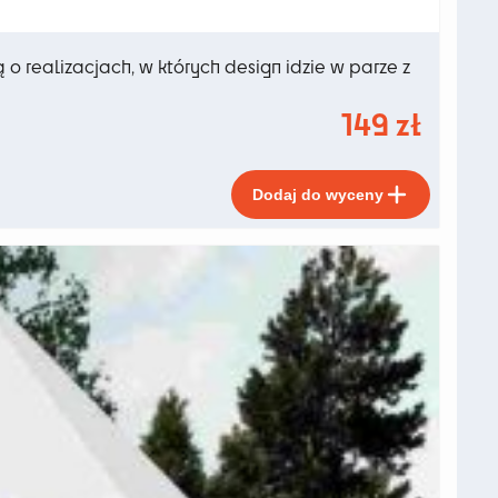
 realizacjach, w których design idzie w parze z
149
zł
Ten
Dodaj do wyceny
produkt
ma
wiele
wariant
Opcje
można
wybrać
na
stronie
produkt