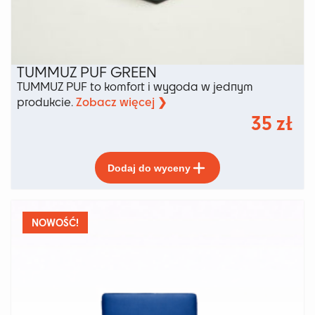
TUMMUZ PUF GREEN
TUMMUZ PUF to komfort i wygoda w jednym
Zobacz więcej ❯
produkcie.
35
zł
Ten
Dodaj do wyceny
produkt
ma
wiele
wariantów.
NOWOŚĆ!
Opcje
można
wybrać
na
stronie
produktu