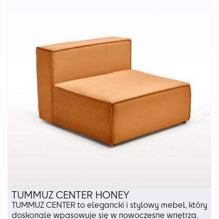
Opcje
można
wybrać
na
stronie
produktu
TUMMUZ CENTER HONEY
TUMMUZ CENTER to elegancki i stylowy mebel, który
doskonale wpasowuje się w nowoczesne wnętrza.