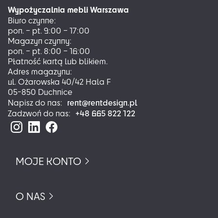
można
Wypożyczalnia mebli Warszawa
wybrać
Biuro czynne:
na
pon. – pt. 9:00 – 17:00
stronie
Magazyn czynny:
produktu
pon. – pt. 8:00 – 16:00
Płatność kartą lub blikiem.
Adres magazynu:
ul. Ożarowska 40/42 Hala F
05-850 Duchnice
rent@rentdesign.pl
Napisz do nas:
+48 665 822 122
Zadzwoń do nas:
MOJE KONTO
O NAS