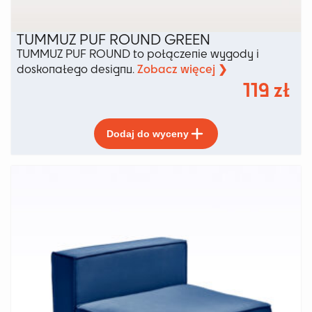
TUMMUZ PUF ROUND GREEN
TUMMUZ PUF ROUND to połączenie wygody i
Zobacz więcej ❯
doskonałego designu.
119
zł
Ten
Dodaj do wyceny
produkt
ma
wiele
wariantów.
Opcje
można
wybrać
na
stronie
produktu