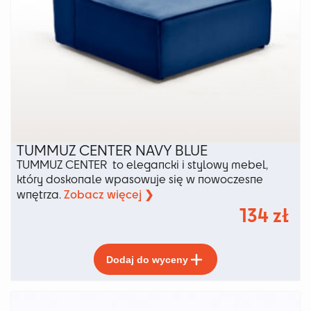
TUMMUZ CENTER NAVY BLUE
TUMMUZ CENTER to elegancki i stylowy mebel,
który doskonale wpasowuje się w nowoczesne
Zobacz więcej ❯
wnętrza.
134
zł
Ten
Dodaj do wyceny
produkt
ma
wiele
wariantów.