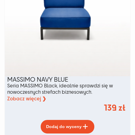
MASSIMO NAVY BLUE
Seria MASSIMO Black, idealnie sprawdzi się w
nowoczesnych strefach biznesowych.
Zobacz więcej ❯
139
zł
Ten
Dodaj do wyceny
produkt