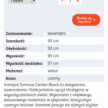
od
ilość
Tummuz
134 zł
Center
Black
do
Dodaj do
wyceny
436 zł
Zastosowanie:
wewnątrz
Szerokość:
93 cm
Głębokość:
93 cm
Wysokość:
65 cm
Wysokość siedziska:
37 cm
Materiał:
welur
Kolor:
czarny
Kanapa Tummuz Center Black to elegancka,
nowoczesna i funkcjonalna opcja dostępna w
wypożyczalniach mebli. Wykonana z miękkiego,
welurowego materiału w głębokim, klasycznym
czarnym kolorze, świetnie pasuje do różnych stylów