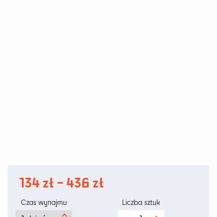
Zakres
134
zł
–
436
zł
cen:
Czas wynajmu
Liczba sztuk