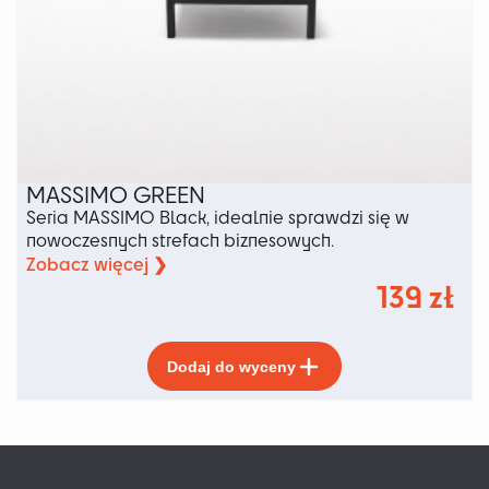
MASSIMO GREEN
Seria MASSIMO Black, idealnie sprawdzi się w
nowoczesnych strefach biznesowych.
Zobacz więcej ❯
139
zł
Ten
Dodaj do wyceny
produkt
ma
wiele
wariantów.
Opcje