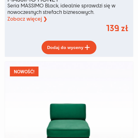
Seria MASSIMO Black, idealnie sprawdzi się w
nowoczesnych strefach biznesowych.
Zobacz więcej ❯
139
zł
Ten
Dodaj do wyceny
produkt
ma
wiele
wariantów.
NOWOŚĆ!
Opcje
można
wybrać
na
stronie
produktu