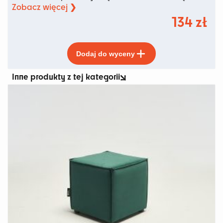
Zobacz więcej ❯
134
zł
Ten
Dodaj do wyceny
produkt
ma
Inne produkty z tej kategorii
wiele
wariantów.
Opcje
można
wybrać
na
stronie
produktu