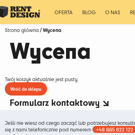
OFERTA
BLOG
O NAS
R
/ Wycena
Strona główna
Wycena
Twój koszyk aktualnie jest pusty.
Wróć do sklepu
Formularz kontaktowy
Jeśli nie wiesz od czego zacząć lub potrzebujesz konsulta
+48 665 822 122
się z nami telefonicznie pod numerem