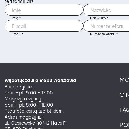
ten formularz
Imię *
Nazwisko *
Email *
Numer telefonu *
MO
Wypożyczalnia mebli Warszawa
Biuro czynne:
pon. – pt. 9:00 – 17:00
O 
Magazyn czynny:
pon. – pt. 8:00 – 16:00
FA
Płatność kartą lub blikiem.
Adres magazynu:
ul. Ożarowska 40/42 Hala F
PO
05-850 Duchnice