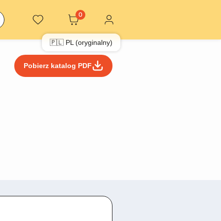
0
🇵🇱 PL (oryginalny)
Pobierz katalog PDF