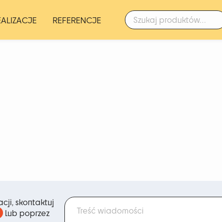
Szukaj:
EALIZACJE
REFERENCJE
cji, skontaktuj
lub poprzez