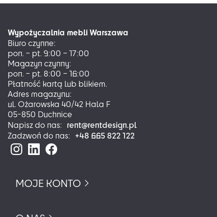
wariantów.
Opcje
można
Wypożyczalnia mebli Warszawa
wybrać
Biuro czynne:
na
pon. – pt. 9:00 – 17:00
stronie
Magazyn czynny:
produktu
pon. – pt. 8:00 – 16:00
Płatność kartą lub blikiem.
Adres magazynu:
ul. Ożarowska 40/42 Hala F
05-850 Duchnice
rent@rentdesign.pl
Napisz do nas:
+48 665 822 122
Zadzwoń do nas:
MOJE KONTO