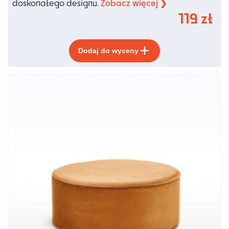
Zobacz więcej ❯
doskonałego designu.
119
zł
Ten
Dodaj do wyceny
produkt
ma
wiele
wariantów.
Opcje
można
wybrać
na
stronie
produktu