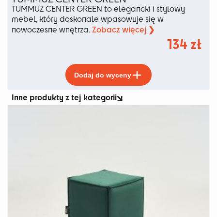
TUMMUZ CENTER GREEN to elegancki i stylowy
mebel, który doskonale wpasowuje się w
Zobacz więcej ❯
nowoczesne wnętrza.
134
zł
Ten
Dodaj do wyceny
produkt
ma
Inne produkty z tej kategorii
wiele
wariantów.
Opcje
można
wybrać
na
stronie
produktu