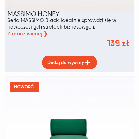
MASSIMO HONEY
Seria MASSIMO Black, idealnie sprawdzi się w
nowoczesnych strefach biznesowych.
Zobacz więcej ❯
139
zł
Ten
Dodaj do wyceny
produkt
ma
wiele
wariantów.
NOWOŚĆ!
Opcje
można
wybrać
na
stronie
produktu