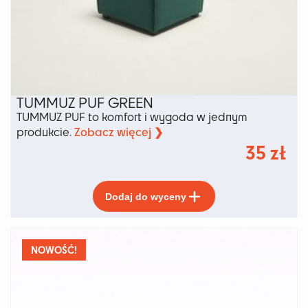
TUMMUZ PUF GREEN
TUMMUZ PUF to komfort i wygoda w jednym
Zobacz więcej ❯
produkcie.
35
zł
Ten
Dodaj do wyceny
produkt
ma
wiele
wariantów.
NOWOŚĆ!
Opcje
można
wybrać
na