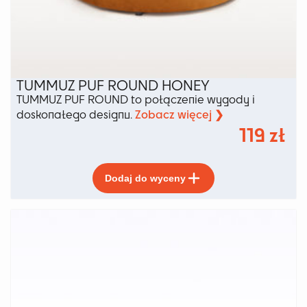
TUMMUZ PUF ROUND HONEY
TUMMUZ PUF ROUND to połączenie wygody i
Zobacz więcej ❯
doskonałego designu.
119
zł
Ten
Dodaj do wyceny
produkt
ma
wiele
wariantów.
Opcje
można
wybrać
na
stronie