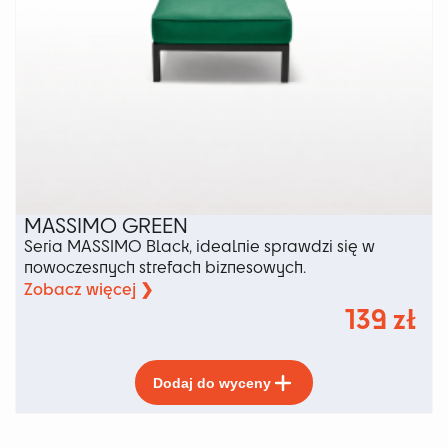
MASSIMO GREEN
Seria MASSIMO Black, idealnie sprawdzi się w
nowoczesnych strefach biznesowych.
Zobacz więcej ❯
139
zł
Ten
Dodaj do wyceny
produkt
ma
wiele