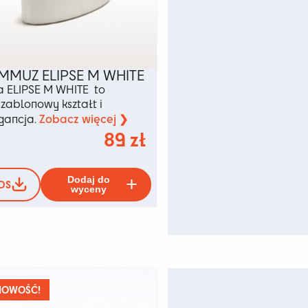
MMUZ ELIPSE M WHITE
a ELIPSE M WHITE to
szablonowy kształt i
Zobacz więcej ❯
gancja.
89
zł
Ten
Dodaj do
DS
produkt
wyceny
ma
wiele
ów.
wariantów.
Opcje
można
wybrać
na
NOWOŚĆ!
stronie