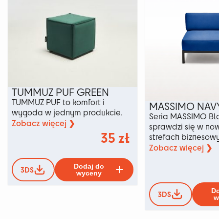
na
stronie
produktu
TUMMUZ PUF GREEN
TUMMUZ PUF to komfort i
MASSIMO NAVY
wygoda w jednym produkcie.
Seria MASSIMO Bla
Zobacz więcej ❯
sprawdzi się w no
35
zł
strefach biznesow
Zobacz więcej ❯
Ten
Dodaj do
3DS
produkt
wyceny
ma
Do
wiele
3DS
w
wariantów.
Opcje