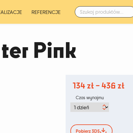
Szukaj:
EALIZACJE
REFERENCJE
er Pink
Za
134
zł
–
436
zł
ce
Czas wynajmu
o
13
d
Pobierz 3DS