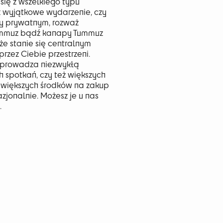
się z wszelkiego typu
sz wyjątkowe wydarzenie, czy
y prywatnym, rozważ
Tummuz bądź kanapy Tummuz
 że stanie się centralnym
zez Ciebie przestrzeni.
wprowadza niezwykłą
 spotkań, czy też większych
ć większych środków na zakup
azjonalnie. Możesz je u nas
.