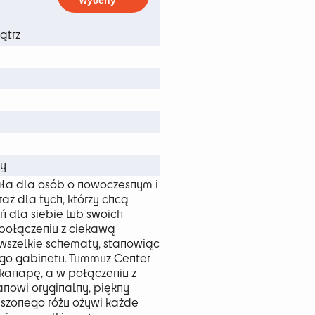
wyceny
6 zł
ątrz
m
m
m
y
ała dla osób o nowoczesnym i
z dla tych, którzy chcą
ń dla siebie lub swoich
 połączeniu z ciekawą
wszelkie schematy, stanowiąc
o gabinetu. Tummuz Center
 kanapę, a w połączeniu z
tanowi oryginalny, piękny
szonego różu ożywi każde