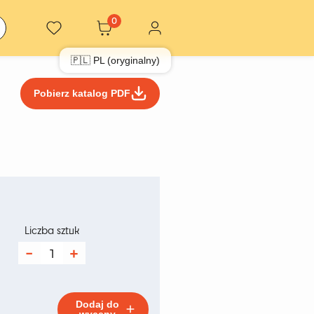
0
🇵🇱 PL (oryginalny)
Pobierz katalog PDF
kres
n:
Liczba sztuk
d
ilość
Tummuz
4 zł
Center
Pink
o
Dodaj do