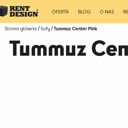
OFERTA
BLOG
O NAS
R
/
/ Tummuz Center Pink
Strona główna
Sofy
Tummuz Cent