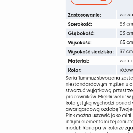
43
Zastosowanie:
wewn
Szerokość:
93 c
Głębokość:
93 c
Wysokość:
65 c
Wysokość siedziska:
37 cm
Materiał:
welur
Kolor:
różow
Seria Tummuz stworzona zost
niestandardowym myśleniu ora
stworzyć wyjątkową przestrze
pracowników. Miękki welur w
kolorystyką wychodzi ponad 
awangardową ozdobę Twojeg
Pink można ustawić jako mini
innymi elementami tej serii s
moduł. Kanapa w kolorze zga