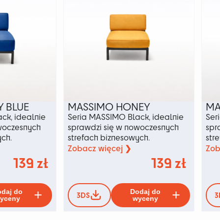
produktu
produkt
 BLUE
MASSIMO HONEY
MA
ck, idealnie
Seria MASSIMO Black, idealnie
Ser
woczesnych
sprawdzi się w nowoczesnych
spr
ych.
strefach biznesowych.
str
Zobacz więcej ❯
Zob
139
zł
139
zł
Ten
Ten
daj do
Dodaj do
3DS
3
produkt
produkt
yceny
wyceny
ma
ma
wiele
wiele