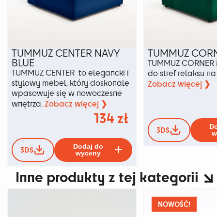
TUMMUZ CENTER NAVY
TUMMUZ CORN
BLUE
TUMMUZ CORNER i
TUMMUZ CENTER to elegancki i
do stref relaksu n
stylowy mebel, który doskonale
Zobacz więcej ❯
wpasowuje się w nowoczesne
Zobacz więcej ❯
wnętrza.
134
zł
Do
3DS
w
Ten
Dodaj do
3DS
produkt
wyceny
ma
Inne produkty z tej kategorii
wiele
wariantów.
Opcje
można
NOWOŚĆ!
wybrać