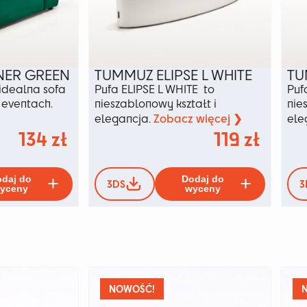
ER GREEN
TUMMUZ ELIPSE L WHITE
TU
dealna sofa
Pufa ELIPSE L WHITE to
Puf
a eventach.
nieszablonowy kształt i
nie
Zobacz więcej ❯
elegancja.
ele
134
zł
119
zł
Ten
Ten
daj do
Dodaj do
3DS
3
produkt
produkt
yceny
wyceny
ma
ma
wiele
wiele
wariantów.
wariant
Opcje
Opcje
można
można
wybrać
wybrać
na
na
NOWOŚĆ!
stronie
stronie