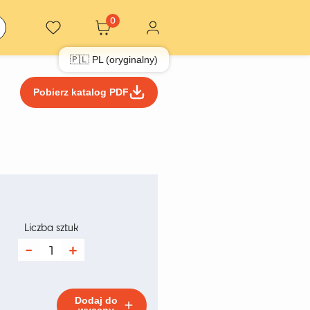
0
🇵🇱 PL (oryginalny)
Pobierz katalog PDF
kres
:
Liczba sztuk
ilość
Fotel
zł
Velvet
Black
Dodaj do