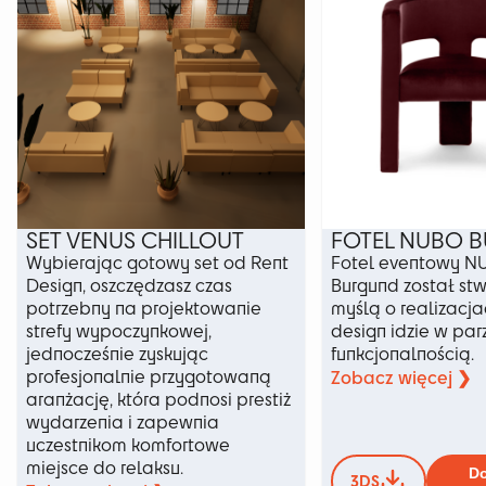
stronie
produktu
SET VENUS CHILLOUT
FOTEL NUBO 
Wybierając gotowy set od Rent
Fotel eventowy 
Design, oszczędzasz czas
Burgund został stw
potrzebny na projektowanie
myślą o realizacja
strefy wypoczynkowej,
design idzie w par
jednocześnie zyskując
funkcjonalnością.
profesjonalnie przygotowaną
Zobacz więcej ❯
aranżację, która podnosi prestiż
wydarzenia i zapewnia
uczestnikom komfortowe
miejsce do relaksu.
Do
3DS