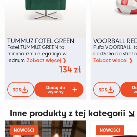
TUMMUZ FOTEL GREEN
VOORBALL RE
Fotel TUMMUZ GREEN to
Pufa VOORBALL to
minimalizm i elegancja w
siedzisko do stref 
Zobacz więcej ❯
Zobacz więcej ❯
jednym.
134
zł
Ten
Dodaj do
Do
3DS
3DS
produkt
wyceny
w
ma
wiele
Inne produkty z tej kategorii
wariantów.
Opcje
można
wybrać
NOWOŚĆ!
NOWOŚĆ!
na