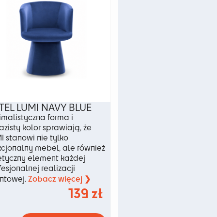
na
u
stronie
produktu
TEL LUMI NAVY BLUE
imalistyczna forma i
azisty kolor sprawiają, że
I stanowi nie tylko
kcjonalny mebel, ale również
etyczny element każdej
fesjonalnej realizacji
Zobacz więcej ❯
ntowej.
139
zł