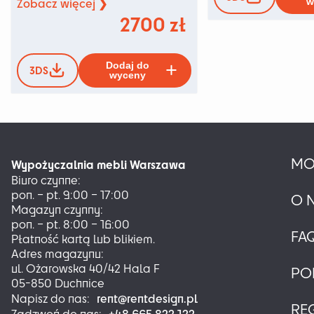
Zobacz więcej ❯
w
2700
zł
Ten
Dodaj do
3DS
produkt
wyceny
ma
wiele
wariantów.
Opcje
można
MO
wybrać
Wypożyczalnia mebli Warszawa
na
Biuro czynne:
stronie
pon. – pt. 9:00 – 17:00
O 
produktu
Magazyn czynny:
pon. – pt. 8:00 – 16:00
FA
Płatność kartą lub blikiem.
Adres magazynu:
ul. Ożarowska 40/42 Hala F
PO
05-850 Duchnice
rent@rentdesign.pl
Napisz do nas:
RE
+48 665 822 122
Zadzwoń do nas: