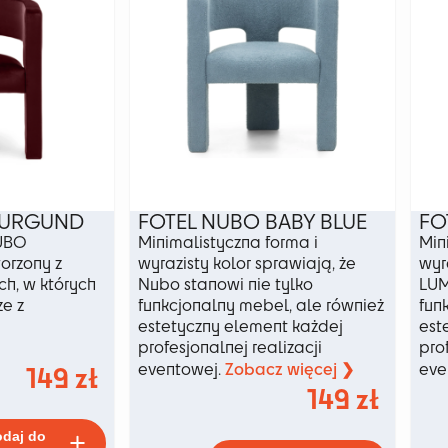
stronie
stronie
produktu
produkt
BURGUND
FOTEL NUBO BABY BLUE
FO
NUBO
Minimalistyczna forma i
Min
orzony z
wyrazisty kolor sprawiają, że
wyr
ch, w których
Nubo stanowi nie tylko
LUM
ze z
funkcjonalny mebel, ale również
fun
estetyczny element każdej
est
profesjonalnej realizacji
pro
Zobacz więcej ❯
149
zł
eventowej.
eve
149
zł
Ten
daj do