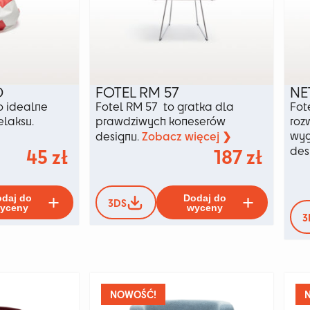
D
FOTEL RM 57
NE
 idealne
Fotel RM 57 to gratka dla
Fot
relaksu.
prawdziwych koneserów
roz
Zobacz więcej ❯
wyg
designu.
45
zł
187
zł
des
Ten
Ten
daj do
Dodaj do
3DS
produkt
produkt
yceny
wyceny
3
ma
ma
wiele
wiele
wariantów.
wariant
Opcje
Opcje
można
można
wybrać
wybrać
NOWOŚĆ!
na
na