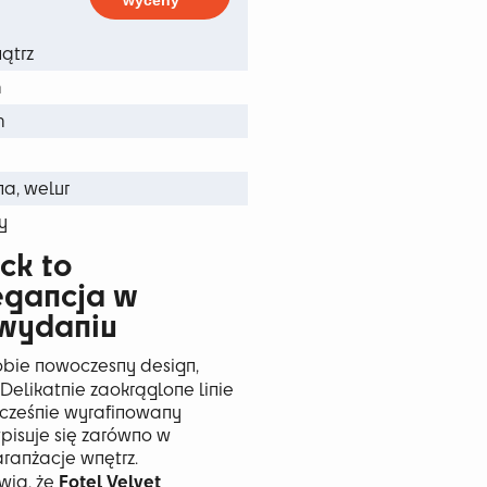
wyceny
 zł
ątrz
m
m
na, welur
y
ack to
egancja w
 wydaniu
bie nowoczesny design,
 Delikatnie zaokrąglone linie
ocześnie wyrafinowany
wpisuje się zarówno w
aranżacje wnętrz.
Fotel
Velvet
wia, że