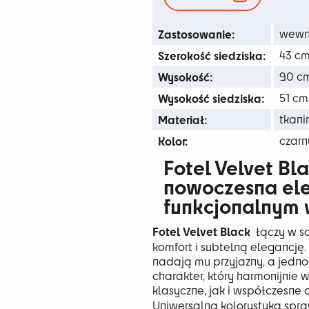
249
Zastosowanie:
wewn
Szerokość siedziska:
43 c
Wysokość:
90 c
Wysokość siedziska:
51 cm
Materiał:
tkani
Kolor:
czarn
Fotel Velvet Bl
nowoczesna el
funkcjonalnym
Fotel Velvet Black
łączy w so
komfort i subtelną elegancję.
nadają mu przyjazny, a jedn
charakter, który harmonijnie 
klasyczne, jak i współczesne 
Uniwersalna kolorystyka spra