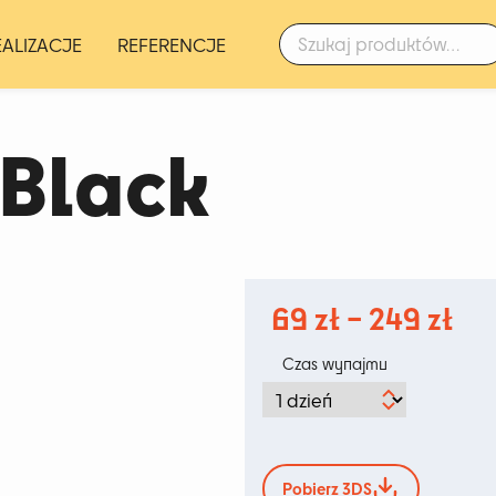
Szukaj:
EALIZACJE
REFERENCJE
 Black
Za
69
zł
–
249
zł
cen
Czas wynajmu
od
69 
do
Pobierz 3DS