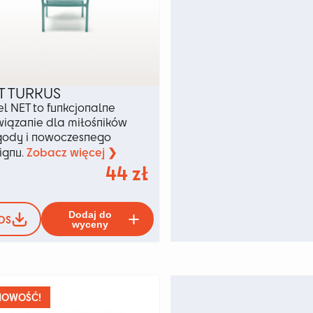
T TURKUS
el NET to funkcjonalne
wiązanie dla miłośników
ody i nowoczesnego
Zobacz więcej ❯
ignu.
44
zł
Ten
Dodaj do
DS
produkt
wyceny
ma
ów.
wiele
wariantów.
Opcje
można
NOWOŚĆ!
wybrać