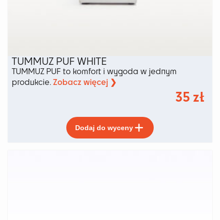
TUMMUZ PUF WHITE
TUMMUZ PUF to komfort i wygoda w jednym
Zobacz więcej ❯
produkcie.
35
zł
Ten
Dodaj do wyceny
produkt
ma
wiele
wariantów.
Opcje
można
wybrać
na
stronie