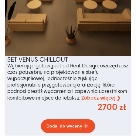
SET VENUS CHILLOUT
Wybierając gotowy set od Rent Design, oszczędzasz
czas potrzebny na projektowanie strefy
wypoczynkowej, jednocześnie zyskując
profesjonalnie przygotowaną aranżację, która
podnosi prestiż wydarzenia i zapewnia uczestnikom
Zobacz więcej ❯
komfortowe miejsce do relaksu.
2700
zł
Ten
Dodaj do wyceny
produkt
ma