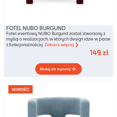
FOTEL NUBO BURGUND
Fotel eventowy NUBO Burgund został stworzony z
myślą o realizacjach, w których design idzie w parze
Zobacz więcej ❯
z funkcjonalnością.
149
zł
Ten
Dodaj do wyceny
produkt
ma
wiele
wariantów.
NOWOŚĆ!
Opcje
można
wybrać
na
stronie