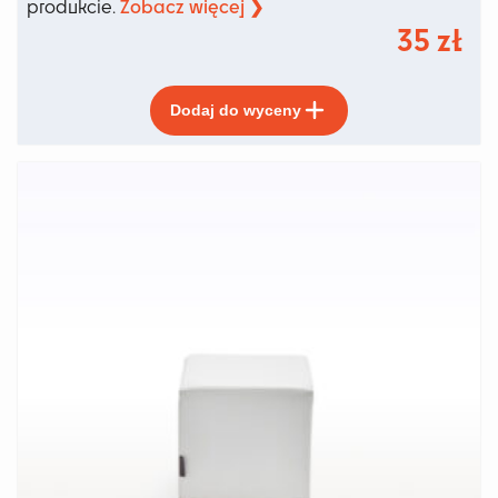
Zobacz więcej ❯
produkcie.
35
zł
Ten
Dodaj do wyceny
produkt
ma
wiele
wariantów.
Opcje
można
wybrać
na
stronie
produktu