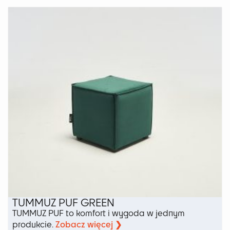
wiele
wariantów.
Opcje
można
wybrać
na
stronie
produktu
TUMMUZ PUF GREEN
TUMMUZ PUF to komfort i wygoda w jednym
Zobacz więcej ❯
produkcie.