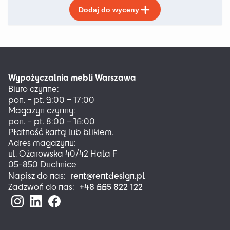
Ten
Dodaj do wyceny
produkt
ma
wiele
wariantów.
Opcje
można
Wypożyczalnia mebli Warszawa
wybrać
Biuro czynne:
na
pon. – pt. 9:00 – 17:00
stronie
Magazyn czynny:
produktu
pon. – pt. 8:00 – 16:00
Płatność kartą lub blikiem.
Adres magazynu:
ul. Ożarowska 40/42 Hala F
05-850 Duchnice
rent@rentdesign.pl
Napisz do nas:
+48 665 822 122
Zadzwoń do nas: