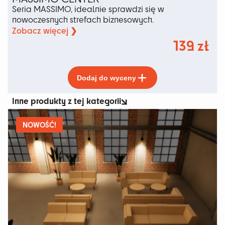
Seria MASSIMO, idealnie sprawdzi się w
nowoczesnych strefach biznesowych.
Zobacz więcej ❯
139
zł
Ten
Dodaj do wyceny
produkt
ma
Inne produkty z tej kategorii
wiele
wariantów.
Opcje
NOWOŚĆ!
można
wybrać
na
stronie
produktu