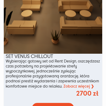
SET VENUS CHILLOUT
Wybierając gotowy set od Rent Design, oszczędzasz
czas potrzebny na projektowanie strefy
wypoczynkowej, jednocześnie zyskując
profesjonalnie przygotowaną aranżację, która
podnosi prestiż wydarzenia i zapewnia uczestnikom
Zobacz więcej ❯
komfortowe miejsce do relaksu.
2700
zł
Ten