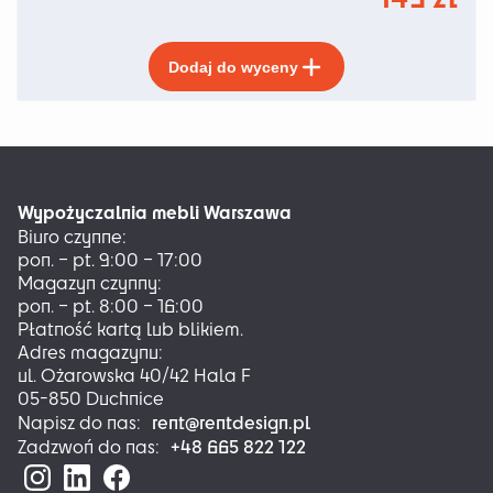
Ten
Dodaj do wyceny
produkt
ma
wiele
wariantów.
Opcje
można
Wypożyczalnia mebli Warszawa
wybrać
Biuro czynne:
na
pon. – pt. 9:00 – 17:00
stronie
Magazyn czynny:
produktu
pon. – pt. 8:00 – 16:00
Płatność kartą lub blikiem.
Adres magazynu:
ul. Ożarowska 40/42 Hala F
05-850 Duchnice
rent@rentdesign.pl
Napisz do nas:
+48 665 822 122
Zadzwoń do nas: