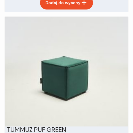
Dodaj do wyceny
produkt
ma
wiele
wariantów.
Opcje
można
wybrać
na
stronie
produktu
TUMMUZ PUF GREEN