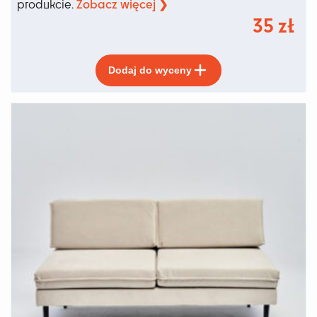
Zobacz więcej ❯
produkcie.
35
zł
Ten
Dodaj do wyceny
produkt
ma
wiele
wariantów.
Opcje
można
wybrać
na
stronie
produktu