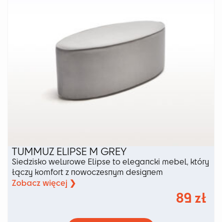
stronie
produktu
TUMMUZ ELIPSE M GREY
Siedzisko welurowe Elipse to elegancki mebel, który
łączy komfort z nowoczesnym designem
Zobacz więcej ❯
89
zł