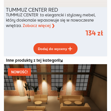
TUMMUZ CENTER RED
TUMMUZ CENTER to elegancki i stylowy mebel,
który doskonale wpasowuje się w nowoczesne
Zobacz więcej ❯
wnętrza.
134
zł
Ten
Dodaj do wyceny
produkt
ma
Inne produkty z tej kategorii
wiele
wariantów.
Opcje
NOWOŚĆ!
można
wybrać
na
stronie
produktu