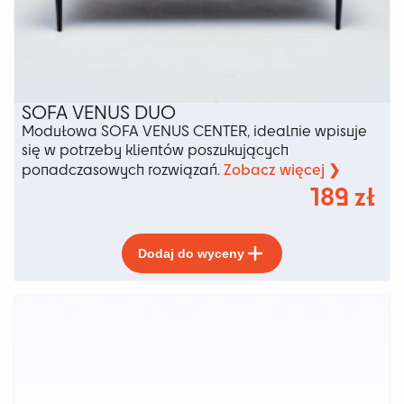
SOFA VENUS DUO
Modułowa SOFA VENUS CENTER, idealnie wpisuje
się w potrzeby klientów poszukujących
Zobacz więcej ❯
ponadczasowych rozwiązań.
189
zł
Ten
Dodaj do wyceny
produkt
ma
wiele
wariantów.
Opcje
można
wybrać
na