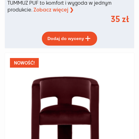
TUMMUZ PUF to komfort i wygoda w jednym
Zobacz więcej ❯
produkcie.
35
zł
Ten
Dodaj do wyceny
produkt
ma
wiele
wariantów.
NOWOŚĆ!
Opcje
można
wybrać
na
stronie
produktu