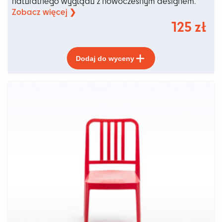
naturalnego wyglądu z nowoczesnym designem.
Zobacz więcej ❯
125
zł
Ten
Dodaj do wyceny
produkt
ma
wiele
wariantów.
Opcje
można
wybrać
na
stronie
produktu