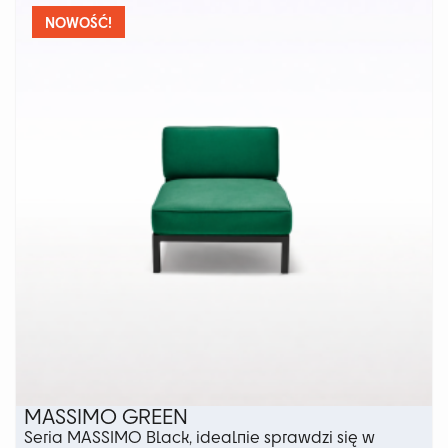
wariantów.
NOWOŚĆ!
Opcje
można
wybrać
na
stronie
produktu
MASSIMO GREEN
Seria MASSIMO Black, idealnie sprawdzi się w