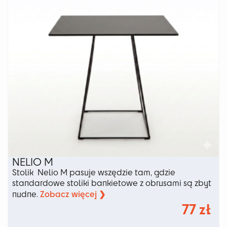
stronie
produktu
NELIO M
Stolik Nelio M pasuje wszędzie tam, gdzie
standardowe stoliki bankietowe z obrusami są zbyt
Zobacz więcej ❯
nudne.
77
zł