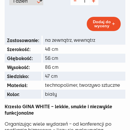
od
ilość
Krzesło
10 zł
Gina
White
do
Dodaj do
wyceny
47 zł
Zastosowanie:
na zewnątrz, wewnątrz
Szerokość:
48 cm
Głębokość:
56 cm
Wysokość:
86 cm
Siedzisko:
47 cm
Materiał:
technopolimer, tworzywo sztuczne
Kolor:
biały
Krzesło GINA WHITE – lekkie, smukłe i niezwykle
funkcjonalne
Organizując wiele wydarzeń – od konferencji po
spotkania biznesowe – liczy się maksymalna