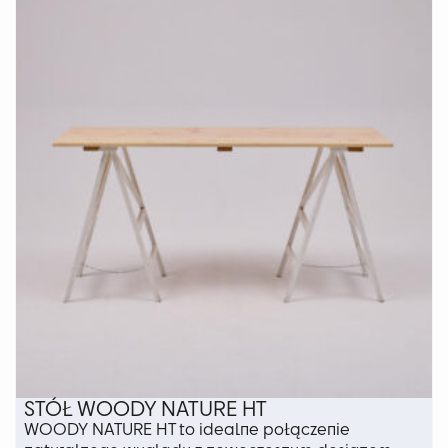
wariantów.
Opcje
można
wybrać
na
stronie
produktu
STÓŁ WOODY NATURE HT
WOODY NATURE HT to idealne połączenie