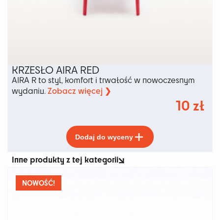
KRZESŁO AIRA RED
AIRA R to styl, komfort i trwałość w nowoczesnym
Zobacz więcej ❯
wydaniu.
10
zł
Ten
Dodaj do wyceny
produkt
ma
Inne produkty z tej kategorii
wiele
wariantów.
Opcje
NOWOŚĆ!
można
wybrać
na