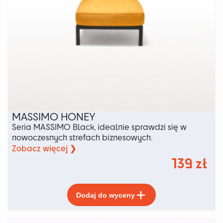
MASSIMO HONEY
Seria MASSIMO Black, idealnie sprawdzi się w
nowoczesnych strefach biznesowych.
Zobacz więcej ❯
139
zł
Ten
Dodaj do wyceny
produkt
ma
wiele