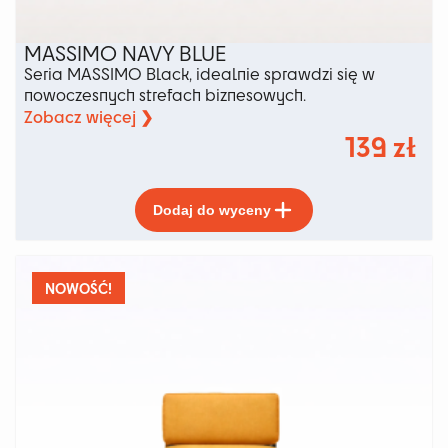
MASSIMO NAVY BLUE
Seria MASSIMO Black, idealnie sprawdzi się w
nowoczesnych strefach biznesowych.
Zobacz więcej ❯
139
zł
Ten
Dodaj do wyceny
produkt
ma
wiele
wariantów.
NOWOŚĆ!
Opcje
można
wybrać
na
stronie
produktu