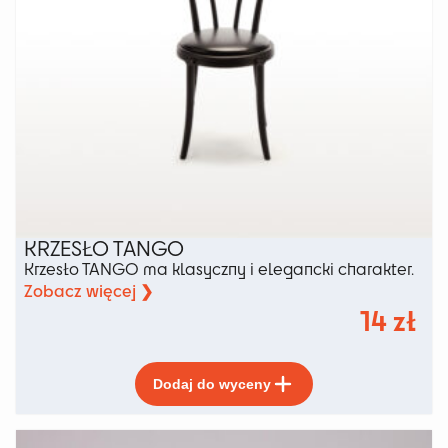
KRZESŁO TANGO
Krzesło TANGO ma klasyczny i elegancki charakter.
Zobacz więcej ❯
14
zł
Ten
Dodaj do wyceny
produkt
ma
wiele