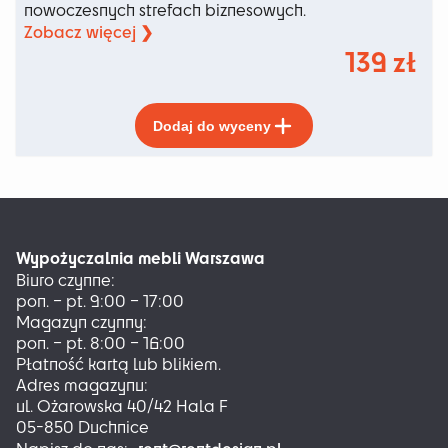
nowoczesnych strefach biznesowych.
Zobacz więcej ❯
139
zł
Ten
Dodaj do wyceny
produkt
ma
wiele
wariantów.
Opcje
można
Wypożyczalnia mebli Warszawa
wybrać
Biuro czynne:
na
pon. – pt. 9:00 – 17:00
stronie
Magazyn czynny:
produktu
pon. – pt. 8:00 – 16:00
Płatność kartą lub blikiem.
Adres magazynu:
ul. Ożarowska 40/42 Hala F
05-850 Duchnice