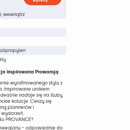
wyceny
z, wewnątrz
olipropylen
ały
ja inspirowana Prowansją
nie wyrafinowanego stylu z
a. Inspirowane urokiem
dealnie nadaje się na śluby,
ckie kolacje. Cieszy się
ng plannerów i
 wydarzeń.
esło PROVANCE?
liwęglanu – odpowiednie do