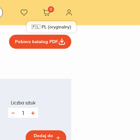
0
🇵🇱 PL (oryginalny)
Pobierz katalog PDF
es
Liczba sztuk
ilość
Krzesło
Provance
Dodaj do