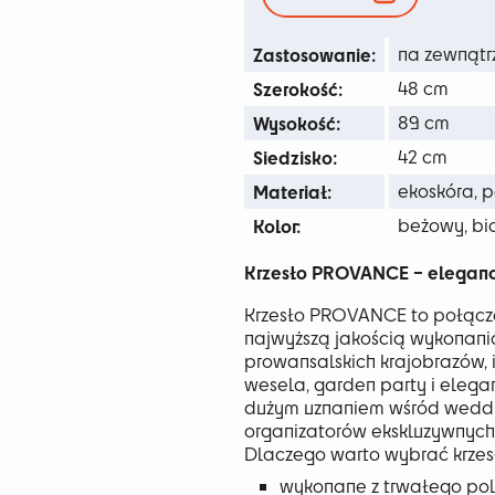
79 zł
Zastosowanie:
na zewnątr
Szerokość:
48 cm
Wysokość:
89 cm
Siedzisko:
42 cm
Materiał:
ekoskóra, p
Kolor:
beżowy, bi
Krzesło PROVANCE – eleganc
Krzesło PROVANCE to połącze
najwyższą jakością wykonani
prowansalskich krajobrazów, i
wesela, garden party i elegan
dużym uznaniem wśród weddi
organizatorów ekskluzywnych
Dlaczego warto wybrać krz
wykonane z trwałego po