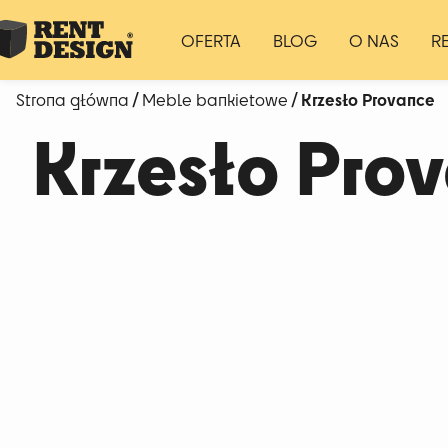
OFERTA
BLOG
O NAS
R
/
/ Krzesło Provance
Strona główna
Meble bankietowe
Krzesło Pro