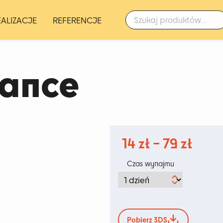
Szukaj:
EALIZACJE
REFERENCJE
vance
Zakr
14
zł
–
79
zł
cen:
Czas wynajmu
od
14 zł
do
Pobierz 3DS