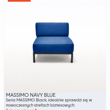
Opcje
można
wybrać
na
stronie
produktu
MASSIMO NAVY BLUE
Seria MASSIMO Black, idealnie sprawdzi się w
nowoczesnych strefach biznesowych.