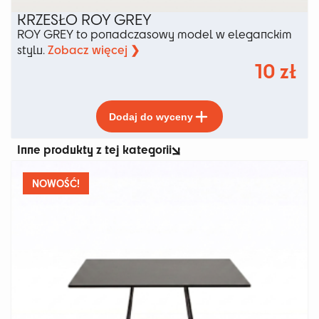
KRZESŁO ROY GREY
ROY GREY to ponadczasowy model w eleganckim
Zobacz więcej ❯
stylu.
10
zł
Ten
Dodaj do wyceny
produkt
ma
Inne produkty z tej kategorii
wiele
wariantów.
Opcje
NOWOŚĆ!
można
wybrać
na
stronie
produktu