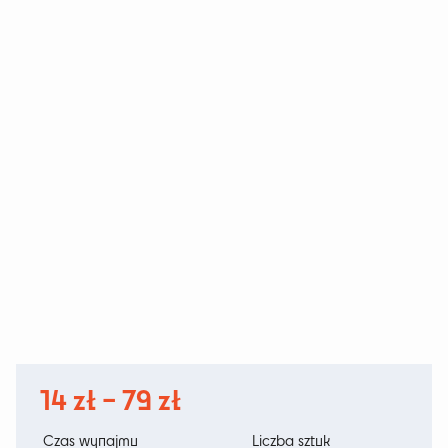
Zakres
14
zł
–
79
zł
cen:
Czas wynajmu
Liczba sztuk