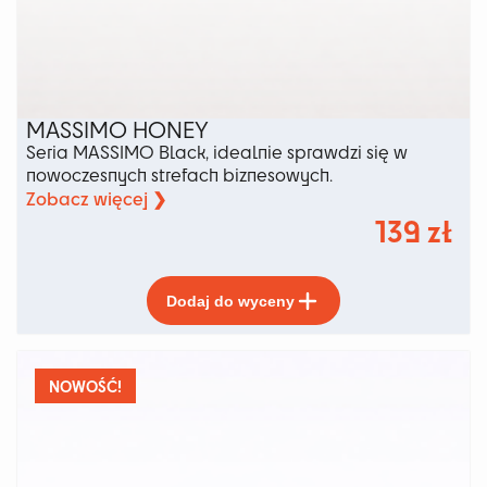
MASSIMO HONEY
Seria MASSIMO Black, idealnie sprawdzi się w
nowoczesnych strefach biznesowych.
Zobacz więcej ❯
139
zł
Ten
Dodaj do wyceny
produkt
ma
wiele
wariantów.
NOWOŚĆ!
Opcje
można
wybrać
na