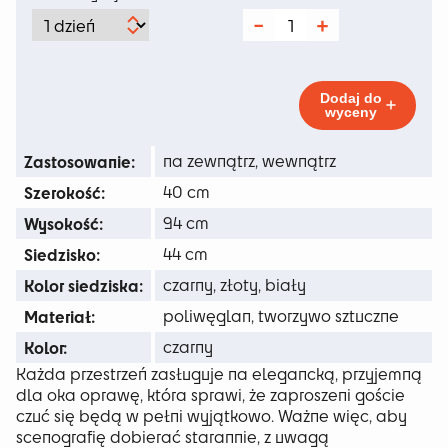
od
ilość
Krzesło
14 zł
Glam
Black
do
Dodaj do
wyceny
79 zł
Zastosowanie:
na zewnątrz, wewnątrz
Szerokość:
40 cm
Wysokość:
94 cm
Siedzisko:
44 cm
Kolor siedziska:
czarny, złoty, biały
Materiał:
poliwęglan, tworzywo sztuczne
Kolor:
czarny
Każda przestrzeń zasługuje na elegancką, przyjemną
dla oka oprawę, która sprawi, że zaproszeni goście
czuć się będą w pełni wyjątkowo. Ważne więc, aby
scenografię dobierać starannie, z uwagą