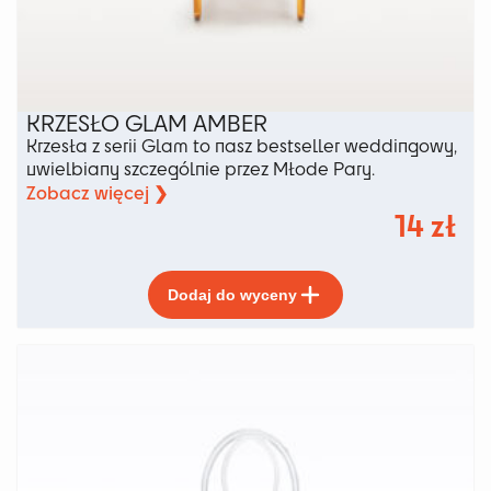
KRZESŁO GLAM AMBER
Krzesła z serii Glam to nasz bestseller weddingowy,
uwielbiany szczególnie przez Młode Pary.
Zobacz więcej ❯
14
zł
Ten
Dodaj do wyceny
produkt
ma
wiele
wariantów.
Opcje
można
wybrać
na
stronie