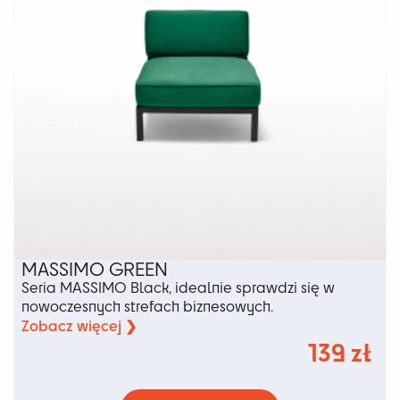
stronie
produktu
MASSIMO GREEN
Seria MASSIMO Black, idealnie sprawdzi się w
nowoczesnych strefach biznesowych.
Zobacz więcej ❯
139
zł
Ten