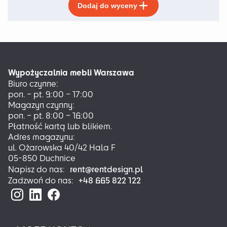
Dodaj do wyceny
produkt
ma
wiele
wariantów.
Opcje
można
Wypożyczalnia mebli Warszawa
wybrać
Biuro czynne:
na
pon. – pt. 9:00 – 17:00
stronie
Magazyn czynny:
produktu
pon. – pt. 8:00 – 16:00
Płatność kartą lub blikiem.
Adres magazynu:
ul. Ożarowska 40/42 Hala F
05-850 Duchnice
rent@rentdesign.pl
Napisz do nas:
+48 665 822 122
Zadzwoń do nas: