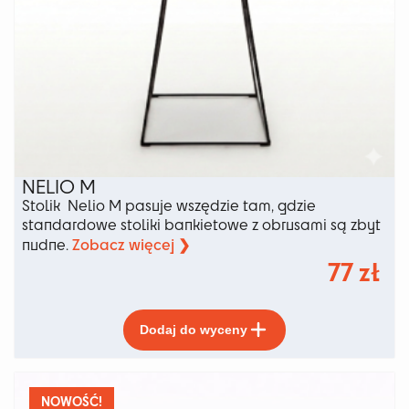
NELIO M
Stolik Nelio M pasuje wszędzie tam, gdzie
standardowe stoliki bankietowe z obrusami są zbyt
Zobacz więcej ❯
nudne.
77
zł
Ten
Dodaj do wyceny
produkt
ma
wiele
wariantów.
NOWOŚĆ!