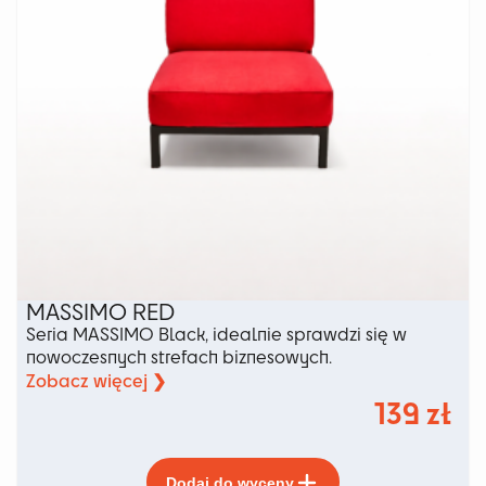
produktu
MASSIMO RED
Seria MASSIMO Black, idealnie sprawdzi się w
nowoczesnych strefach biznesowych.
Zobacz więcej ❯
139
zł
Ten
Dodaj do wyceny