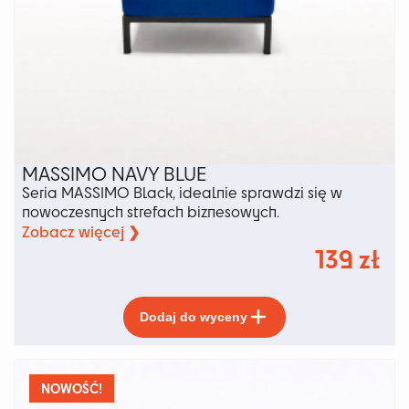
MASSIMO NAVY BLUE
Seria MASSIMO Black, idealnie sprawdzi się w
nowoczesnych strefach biznesowych.
Zobacz więcej ❯
139
zł
Ten
Dodaj do wyceny
produkt
ma
wiele
wariantów.
NOWOŚĆ!
Opcje