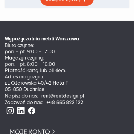
produkt
ma
wiele
wariantów.
Opcje
można
Wypożyczalnia mebli Warszawa
wybrać
Biuro czynne:
na
pon. – pt. 9:00 – 17:00
stronie
Magazyn czynny:
produktu
pon. – pt. 8:00 – 16:00
Płatność kartą lub blikiem.
Adres magazynu:
ul. Ożarowska 40/42 Hala F
05-850 Duchnice
rent@rentdesign.pl
Napisz do nas:
+48 665 822 122
Zadzwoń do nas:
MOJE KONTO