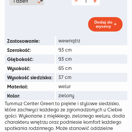
od
ilość
Tummuz
134 zł
Center
Green
do
Dodaj do
wyceny
436 zł
Zastosowanie:
wewnątrz
Szerokość:
93 cm
Głębokość:
93 cm
Wysokość:
65 cm
Wysokość siedziska:
37 cm
Materiał:
welur
Kolor:
zielony
Tummuz Center Green to piękne i stylowe siedzisko,
które zachwyci każdego ze zgromadzonych u Ciebie
gości. Wykonane z miękkiego, zielonego weluru, doda
charakteru wnętrzu oraz podniesie komfort każdego
spotkania rodzinnego. Może stanowić oddzielne