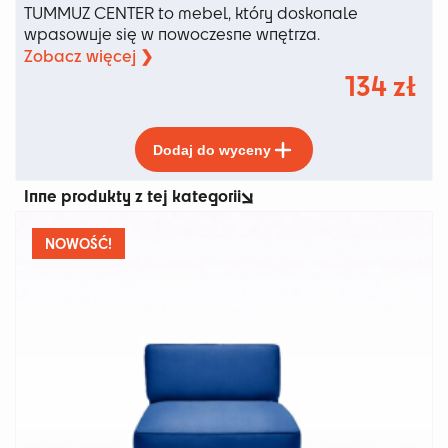
TUMMUZ CENTER to mebel, który doskonale
wpasowuje się w nowoczesne wnętrza.
Zobacz więcej ❯
134
zł
Ten
Dodaj do wyceny
produkt
ma
Inne produkty z tej kategorii
wiele
wariantów.
Opcje
NOWOŚĆ!
można
wybrać
na
stronie
produktu