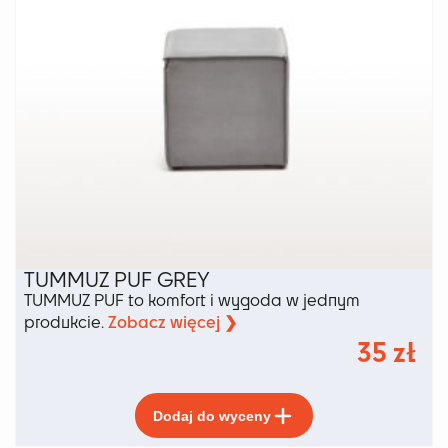
produktu
TUMMUZ PUF GREY
TUMMUZ PUF to komfort i wygoda w jednym
Zobacz więcej ❯
produkcie.
35
zł
Ten
Dodaj do wyceny
produkt
ma