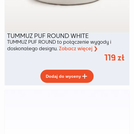
TUMMUZ PUF ROUND WHITE
TUMMUZ PUF ROUND to połączenie wygody i
Zobacz więcej ❯
doskonałego designu.
119
zł
Ten
Dodaj do wyceny
produkt
ma
wiele
wariantów.
Opcje
można
wybrać
na
stronie