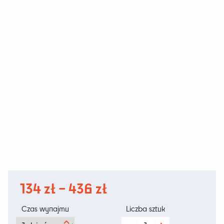
Zakres
134
zł
–
436
zł
cen:
Czas wynajmu
Liczba sztuk