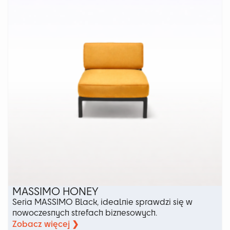
można
wybrać
na
stronie
produktu
MASSIMO HONEY
Seria MASSIMO Black, idealnie sprawdzi się w
nowoczesnych strefach biznesowych.
Zobacz więcej ❯