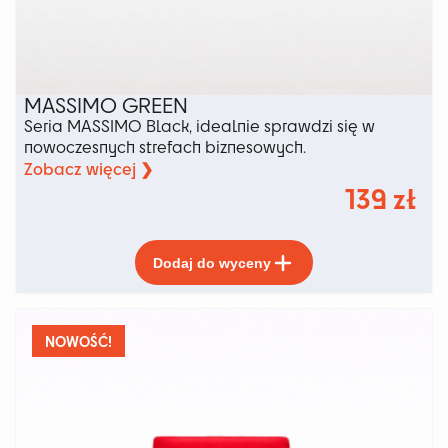
MASSIMO GREEN
Seria MASSIMO Black, idealnie sprawdzi się w
nowoczesnych strefach biznesowych.
Zobacz więcej ❯
139
zł
Ten
Dodaj do wyceny
produkt
ma
wiele
wariantów.
NOWOŚĆ!
Opcje
można
wybrać
na
stronie