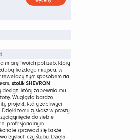
wyceny
 zł
i
 miarę Twoich potrzeb, który
ozdobą każdego miejsca, w
ież rewelacyjnym sposobem na
stolik SHEVRON
zesny
y design, który zapewnia mu
ostotę. Wygląda bardzo
ity projekt, który zachwyci
. Dzięki temu zyskasz w prosty
zyciągnięcie do siebie
eni profesjonalnym
skonale sprawdzi się także
arzyskich czy ślubu. Dzięki