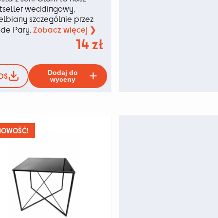
tseller weddingowy,
elbiany szczególnie przez
Zobacz więcej ❯
de Pary.
14
zł
Ten
Dodaj do
DS
produkt
wyceny
ma
ów.
wiele
wariantów.
Opcje
można
NOWOŚĆ!
wybrać
na
u
stronie
produktu