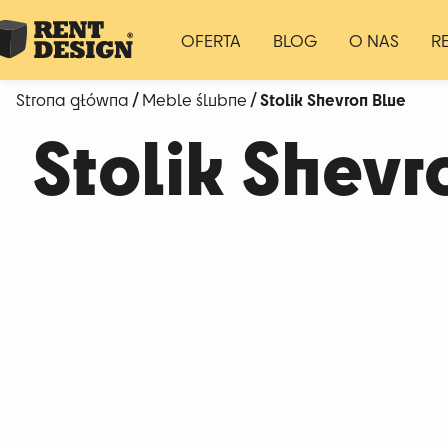
OFERTA
BLOG
O NAS
R
/
/ Stolik Shevron Blue
Strona główna
Meble ślubne
Stolik Shevr