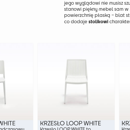
jego wyglądowi nie musisz sz
stanowi piękny mebel sam w 
powierzchnię płaską – blat st
stolikowi
co dodaje
charakter
WHITE
KRZESŁO LOOP WHITE
KR
nadczasowy
Krzesło LOOP WHITE to
Krz