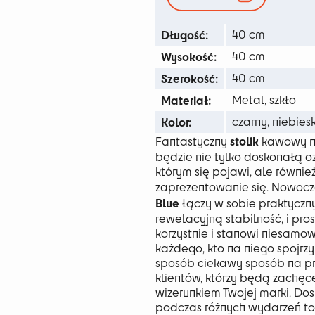
411
Długość:
40 cm
Wysokość:
40 cm
Szerokość:
40 cm
Materiał:
Metal, szkło
Kolor:
czarny, niebiesk
stolik
Fantastyczny
kawowy na
będzie nie tylko doskonałą 
którym się pojawi, ale równ
zaprezentowanie się. Nowoc
Blue
łączy w sobie praktyczn
rewelacyjną stabilność, i pr
korzystnie i stanowi niesamow
każdego, kto na niego spojrzy
sposób ciekawy sposób na pr
klientów, którzy będą zachęc
wizerunkiem Twojej marki. Do
podczas różnych wydarzeń tow