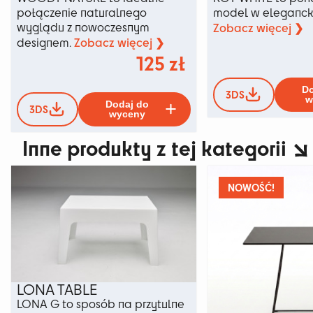
połączenie naturalnego
model w elegancki
wyglądu z nowoczesnym
Zobacz więcej ❯
Zobacz więcej ❯
designem.
125
zł
Do
3DS
Ten
w
Dodaj do
3DS
produkt
wyceny
ma
Inne produkty z tej kategorii
wiele
wariantów.
Opcje
można
NOWOŚĆ!
wybrać
na
stronie
produktu
LONA TABLE
LONA G to sposób na przytulne