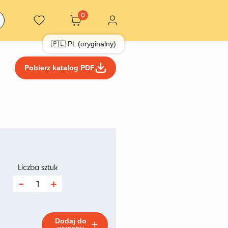
0
🇵🇱 PL (oryginalny)
Pobierz katalog PDF
res
:
Liczba sztuk
ilość
Stolik
 zł
Shevron
Blue
Dodaj do