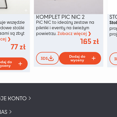
KOMPLET PIC NIC 2
ST
uje wszędzie
PiC NIC to idealny zestaw na
Sto
dowe stoliki
pikniki i eventy na świeżym
pro
sami są zbyt
Zobacz więcej ❯
powietrzu.
pro
cej ❯
165
zł
77
zł
Ten
Dodaj do
3DS
3
Ten
produkt
wyceny
daj do
produkt
ma
yceny
ma
wiele
wiele
wariant
wariantów.
Opcje
Opcje
można
można
wybrać
JE KONTO
wybrać
na
na
stronie
stronie
produkt
NAS
produktu