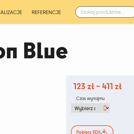
Szukaj:
EALIZACJE
REFERENCJE
on Blue
Zak
123
zł
–
411
zł
cen
Czas wynajmu
od
123
do
Pobierz 3DS