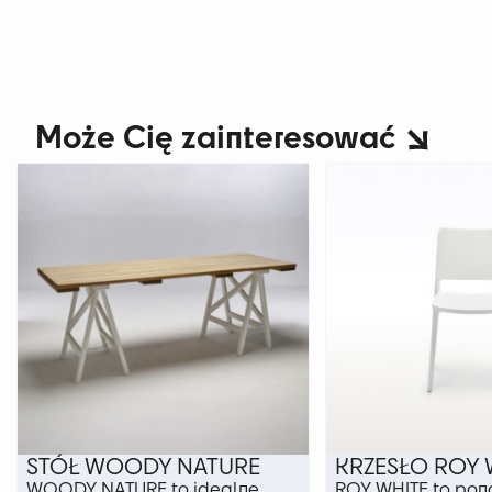
Może Cię zainteresować
STÓŁ WOODY NATURE
KRZESŁO ROY 
WOODY NATURE to idealne
ROY WHITE to po