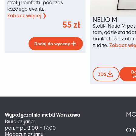
strefy komfortu podczas
każdego eventu.
Zobacz więcej ❯
NELIO M
55
zł
Stolik Nelio M pas
tam, gdzie standar
bankietowe z obru
Ten
Dodaj do wyceny
Zobacz wię
nudne.
produkt
ma
wiele
wariantów.
Opcje
Do
3DS
w
można
wybrać
na
stronie
produktu
MO
Wypożyczalnia mebli Warszawa
Biuro czynne:
pon. – pt. 9:00 – 17:00
O 
Magazyn czynny: