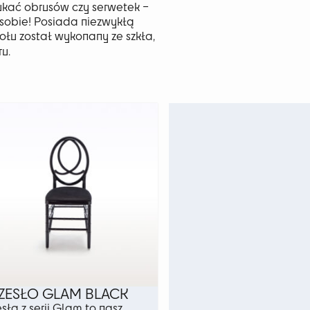
ukać obrusów czy serwetek –
sobie! Posiada niezwykłą
ołu został wykonany ze szkła,
u.
ZESŁO GLAM BLACK
esła z serii Glam to nasz