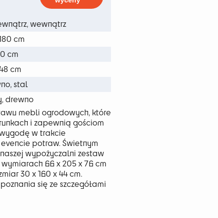
wyceny
9 zł
ewnątrz, wewnątrz
180 cm
30 cm
/48 cm
no, stal
y, drewno
stawu mebli ogrodowych, które
runkach i zapewnią gościom
wygodę w trakcie
evencie potraw. Świetnym
naszej wypożyczalni zestaw
o wymiarach 66 x 205 x 76 cm
miar 30 x 160 x 44 cm.
poznania się ze szczegółami