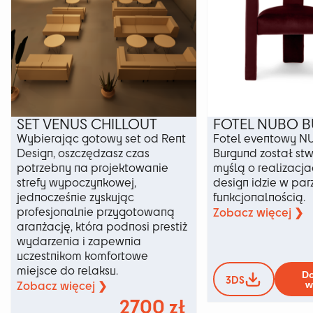
SET VENUS CHILLOUT
FOTEL NUBO 
Wybierając gotowy set od Rent
Fotel eventowy 
Design, oszczędzasz czas
Burgund został stw
potrzebny na projektowanie
myślą o realizacja
strefy wypoczynkowej,
design idzie w par
jednocześnie zyskując
funkcjonalnością.
profesjonalnie przygotowaną
Zobacz więcej ❯
aranżację, która podnosi prestiż
wydarzenia i zapewnia
uczestnikom komfortowe
miejsce do relaksu.
Do
3DS
Zobacz więcej ❯
w
2700
zł