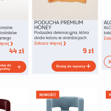
PODUCHA PREMIUM
AL
HONEY
jonalne
ALO
Poduszka dekoracyjna, która
iłośników
tak
doda koloru w aranżacjach.
esnego
Zob
Zobacz więcej ❯
ięcej ❯
9
zł
44
zł
3
Ten
Ten
daj do
Dodaj do wyceny
produkt
produkt
yceny
ma
ma
wiele
wiele
wariant
wariantów.
Opcje
Opcje
można
można
NOWOŚĆ!
wybrać
wybrać
na
na
stronie
stronie