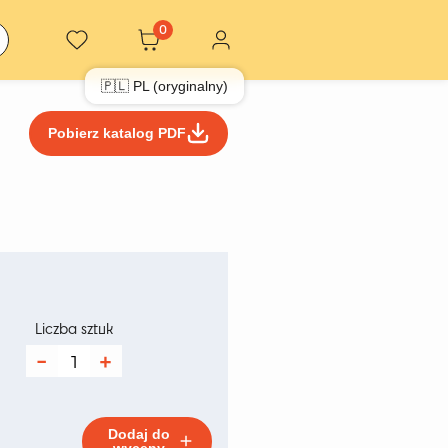
0
🇵🇱 PL (oryginalny)
Pobierz katalog PDF
kres
n:
Liczba sztuk
d
ilość
Komplet
5 zł
Pic
Nic
o
2
Dodaj do