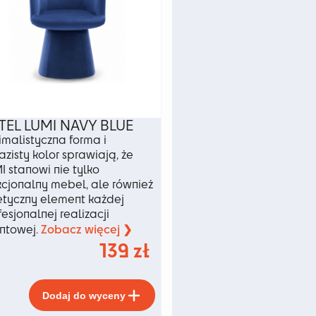
u
TEL LUMI NAVY BLUE
imalistyczna forma i
azisty kolor sprawiają, że
I stanowi nie tylko
kcjonalny mebel, ale również
etyczny element każdej
fesjonalnej realizacji
Zobacz więcej ❯
ntowej.
139
zł
Ten
Dodaj do wyceny
produkt
ma