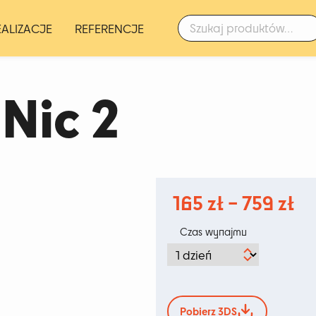
Szukaj:
EALIZACJE
REFERENCJE
Nic 2
Za
165
zł
–
759
zł
ce
Czas wynajmu
o
16
d
Pobierz 3DS