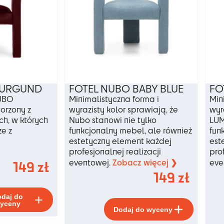
produkt
produktu
BURGUND
FOTEL NUBO BABY BLUE
FO
NUBO
Minimalistyczna forma i
Min
orzony z
wyrazisty kolor sprawiają, że
wyr
ch, w których
Nubo stanowi nie tylko
LUM
ze z
funkcjonalny mebel, ale również
fun
estetyczny element każdej
est
profesjonalnej realizacji
pro
Zobacz więcej ❯
149
zł
eventowej.
eve
149
zł
Ten
daj do
produkt
Ten
yceny
Dodaj do wyceny
ma
produkt
wiele
ma