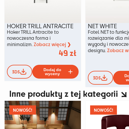
HOKER TRILL ANTRACITE
NET WHITE
Hoker TRILL Antracite to
Fotel NET to funkc
nowoczesna forma i
rozwiązanie dla m
Zobacz więcej ❯
wygody i nowocz
minimalizm.
Zobacz w
49
zł
designu.
Ten
Dodaj do
3DS
produkt
wyceny
Do
3DS
ma
w
wiele
Inne produkty z tej kategorii
wariantów.
Opcje
można
wybrać
NOWOŚĆ!
NOWOŚĆ!
na
stronie
produktu