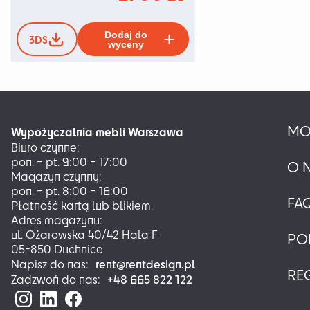
Ten
Dodaj do
3DS
produkt
wyceny
ma
wiele
wariantów.
Opcje
można
MO
wybrać
Wypożyczalnia mebli Warszawa
na
Biuro czynne:
stronie
pon. – pt. 9:00 – 17:00
O 
produktu
Magazyn czynny:
pon. – pt. 8:00 – 16:00
FA
Płatność kartą lub blikiem.
Adres magazynu:
ul. Ożarowska 40/42 Hala F
PO
05-850 Duchnice
rent@rentdesign.pl
Napisz do nas:
RE
+48 665 822 122
Zadzwoń do nas: