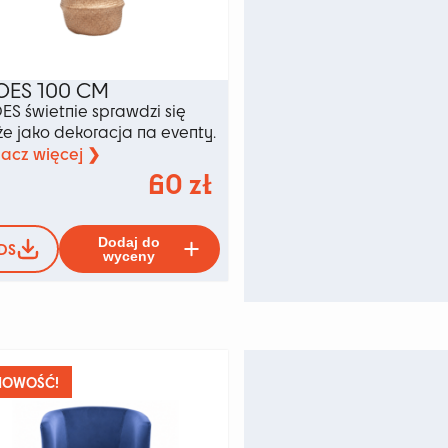
OES 100 CM
ES świetnie sprawdzi się
że jako dekoracja na eventy.
acz więcej ❯
60
zł
Ten
Dodaj do
DS
produkt
wyceny
ma
wiele
wariantów.
ów.
Opcje
można
wybrać
NOWOŚĆ!
na
stronie
produktu