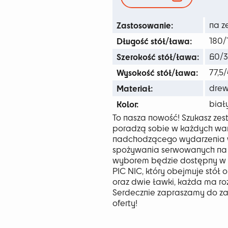
75
Zastosowanie:
na z
Długość stół/ława:
180/
Szerokość stół/ława:
60/
Wysokość stół/ława:
77,5
Materiał:
drew
Kolor:
biał
To nasza nowość! Szukasz ze
poradzą sobie w każdych wa
nadchodzącego wydarzenia 
spożywania serwowanych na 
wyborem będzie dostępny w 
PIC NIC, który obejmuje stół 
oraz dwie ławki, każda ma roz
Serdecznie zapraszamy do za
oferty!