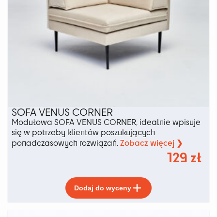
SOFA VENUS CORNER
Modułowa SOFA VENUS CORNER, idealnie wpisuje
się w potrzeby klientów poszukujących
Zobacz więcej ❯
ponadczasowych rozwiązań.
129
zł
Ten
Dodaj do wyceny
produkt
ma
wiele