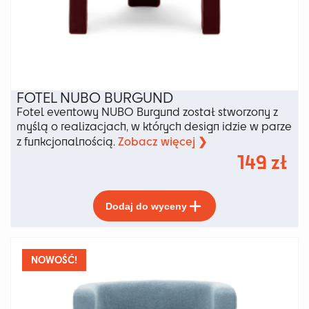
FOTEL NUBO BURGUND
Fotel eventowy NUBO Burgund został stworzony z
myślą o realizacjach, w których design idzie w parze
Zobacz więcej ❯
z funkcjonalnością.
149
zł
Ten
Dodaj do wyceny
produkt
ma
wiele
wariantów.
NOWOŚĆ!
Opcje
można
wybrać