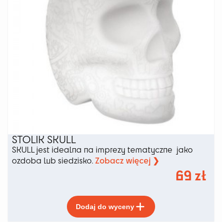
produktu
STOLIK SKULL
SKULL jest idealna na imprezy tematyczne jako
Zobacz więcej ❯
ozdoba lub siedzisko.
69
zł
Ten
Dodaj do wyceny
produkt
ma