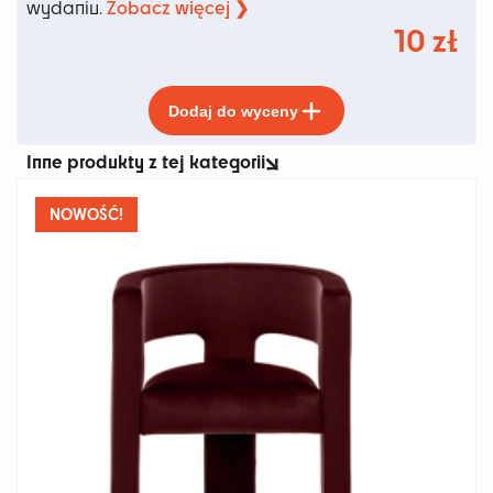
Zobacz więcej ❯
wydaniu.
10
zł
Ten
Dodaj do wyceny
produkt
ma
Inne produkty z tej kategorii
wiele
wariantów.
Opcje
NOWOŚĆ!
można
wybrać
na
stronie
produktu