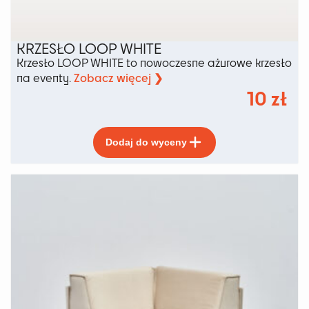
KRZESŁO LOOP WHITE
Krzesło LOOP WHITE to nowoczesne ażurowe krzesło
Zobacz więcej ❯
na eventy.
10
zł
Ten
Dodaj do wyceny
produkt
ma
wiele
wariantów.
Opcje
można
wybrać
na
stronie
produktu