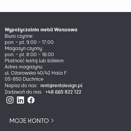
wiele
wariantów.
Opcje
można
Wypożyczalnia mebli Warszawa
wybrać
Biuro czynne:
na
pon. – pt. 9:00 – 17:00
stronie
Magazyn czynny:
produktu
pon. – pt. 8:00 – 16:00
Płatność kartą lub blikiem.
Adres magazynu:
ul. Ożarowska 40/42 Hala F
05-850 Duchnice
rent@rentdesign.pl
Napisz do nas:
+48 665 822 122
Zadzwoń do nas:
MOJE KONTO