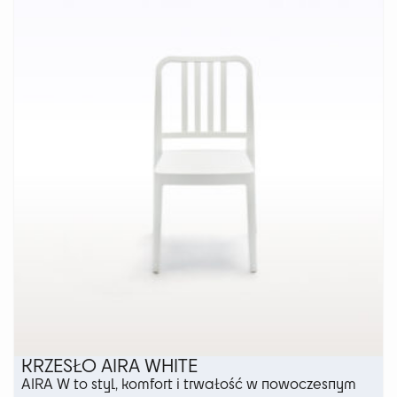
wariantów.
Opcje
można
wybrać
na
stronie
produktu
KRZESŁO AIRA WHITE
AIRA W to styl, komfort i trwałość w nowoczesnym