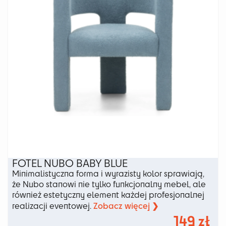
na
stronie
produktu
FOTEL NUBO BABY BLUE
Minimalistyczna forma i wyrazisty kolor sprawiają,
że Nubo stanowi nie tylko funkcjonalny mebel, ale
również estetyczny element każdej profesjonalnej
Zobacz więcej ❯
realizacji eventowej.
149
zł