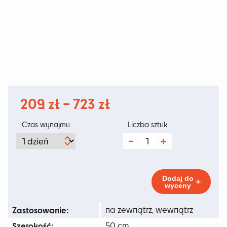
Zakres
209
zł
–
723
zł
cen:
Czas wynajmu
Liczba sztuk
od
ilość
Tok
209 zł
Tok
do
Dodaj do
wyceny
723 zł
Zastosowanie:
na zewnątrz, wewnątrz
Szerokość:
50 cm