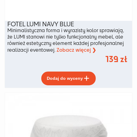
FOTEL LUMI NAVY BLUE
Minimalistyczna forma i wyrazisty kolor sprawiają,
że LUMI stanowi nie tylko funkcjonalny mebel, ale
również estetyczny element każdej profesjonalnej
Zobacz więcej ❯
realizacji eventowej.
139
zł
Ten
Dodaj do wyceny
produkt
ma
wiele
wariantów.
Opcje
można
wybrać
na
stronie