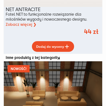
NET ANTRACITE
Fotel NET to funkcjonalne rozwiązanie dla
miłośników wygody i nowoczesnego designu.
Zobacz więcej ❯
44
zł
Ten
Dodaj do wyceny
produkt
ma
Inne produkty z tej kategorii
wiele
wariantów.
Opcje
NOWOŚĆ!
można
wybrać
na
stronie
produktu