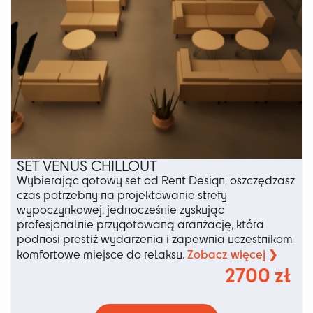
SET VENUS CHILLOUT
Wybierając gotowy set od Rent Design, oszczędzasz
czas potrzebny na projektowanie strefy
wypoczynkowej, jednocześnie zyskując
profesjonalnie przygotowaną aranżację, która
podnosi prestiż wydarzenia i zapewnia uczestnikom
Zobacz więcej ❯
komfortowe miejsce do relaksu.
2700
zł
Ten