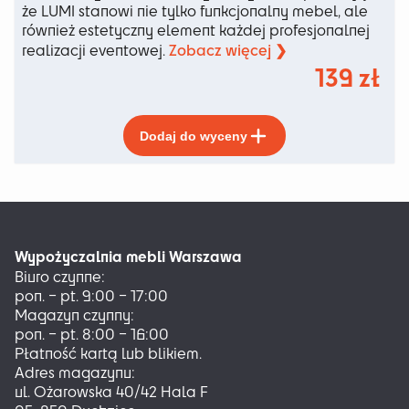
że LUMI stanowi nie tylko funkcjonalny mebel, ale
również estetyczny element każdej profesjonalnej
Zobacz więcej ❯
realizacji eventowej.
139
zł
Ten
Dodaj do wyceny
produkt
ma
wiele
wariantów.
Opcje
można
Wypożyczalnia mebli Warszawa
wybrać
Biuro czynne:
na
pon. – pt. 9:00 – 17:00
stronie
Magazyn czynny:
produktu
pon. – pt. 8:00 – 16:00
Płatność kartą lub blikiem.
Adres magazynu:
ul. Ożarowska 40/42 Hala F