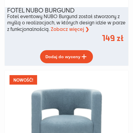
FOTEL NUBO BURGUND
Fotel eventowy NUBO Burgund został stworzony z
myślą o realizacjach, w których design idzie w parze
Zobacz więcej ❯
z funkcjonalnością.
149
zł
Ten
Dodaj do wyceny
produkt
ma
wiele
wariantów.
NOWOŚĆ!
Opcje
można
wybrać
na
stronie
produktu