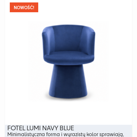
wariantów.
NOWOŚĆ!
Opcje
można
wybrać
na
stronie
produktu
FOTEL LUMI NAVY BLUE
Minimalistyczna forma i wyrazisty kolor sprawiają,