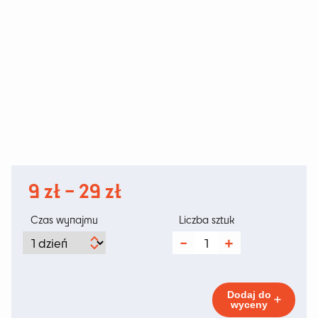
Zakres
9
zł
–
29
zł
cen:
Czas wynajmu
Liczba sztuk
od
ilość
Poducha
9 zł
Premium
Black
do
Dodaj do
wyceny