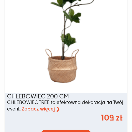
na
stronie
produktu
CHLEBOWIEC 200 CM
CHLEBOWIEC TREE to efektowna dekoracja na Twój
Zobacz więcej ❯
event.
109
zł