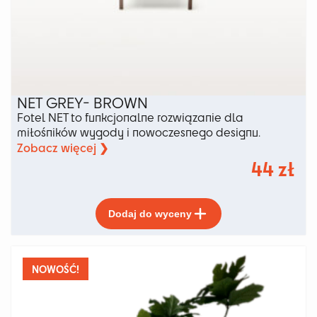
NET GREY- BROWN
Fotel NET to funkcjonalne rozwiązanie dla
miłośników wygody i nowoczesnego designu.
Zobacz więcej ❯
44
zł
Ten
Dodaj do wyceny
produkt
ma
wiele
wariantów.
NOWOŚĆ!
Opcje
można
wybrać