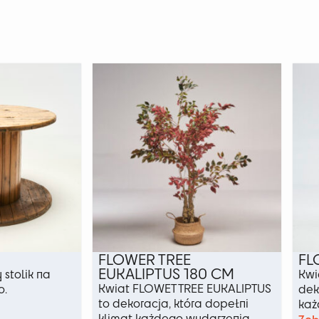
FLOWER TREE
FL
EUKALIPTUS 180 CM
 stolik na
Kwi
Kwiat FLOWET TREE EUKALIPTUS
o.
dek
to dekoracja, która dopełni
każ
klimat każdego wydarzenia.