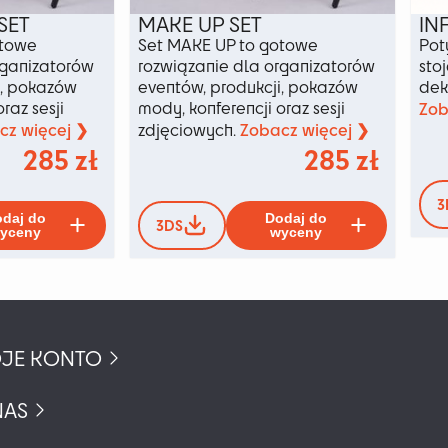
SET
MAKE UP SET
IN
otowe
Set MAKE UP to gotowe
Pot
rganizatorów
rozwiązanie dla organizatorów
sto
i, pokazów
eventów, produkcji, pokazów
dek
raz sesji
mody, konferencji oraz sesji
Zob
cz więcej ❯
Zobacz więcej ❯
zdjęciowych.
285
zł
285
zł
3
Ten
Ten
daj do
Dodaj do
3DS
produkt
produkt
yceny
wyceny
ma
ma
wiele
wiele
wariantów.
wariant
Opcje
Opcje
można
można
JE KONTO
wybrać
wybrać
na
na
stronie
stronie
NAS
produktu
produkt