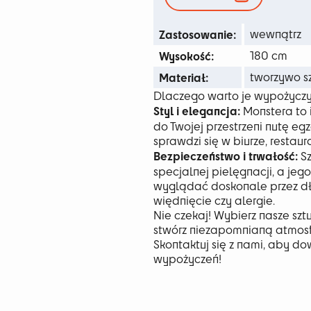
259
Zastosowanie:
wewnątrz
Wysokość:
180 cm
Materiał:
tworzywo s
Dlaczego warto je wypożycz
Styl i elegancja:
Monstera to 
do Twojej przestrzeni nutę egzo
sprawdzi się w biurze, restau
Bezpieczeństwo i trwałość:
Sz
specjalnej pielęgnacji, a jeg
wyglądać doskonale przez dł
więdnięcie czy alergie.
Nie czekaj! Wybierz nasze sz
stwórz niezapomnianą atmosf
Skontaktuj się z nami, aby do
wypożyczeń!