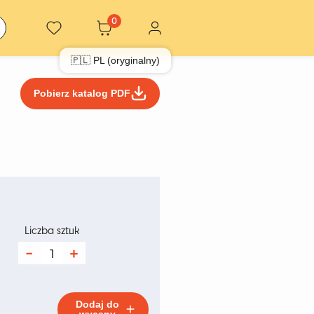
0
🇵🇱 PL (oryginalny)
Pobierz katalog PDF
res
:
Liczba sztuk
ilość
Tree
zł
Monstera
180
cm
Dodaj do