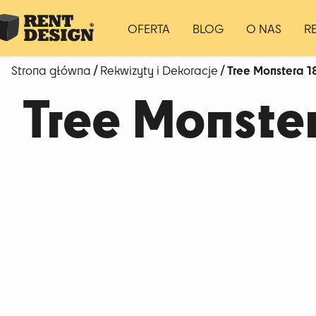
OFERTA
BLOG
O NAS
R
/
/ Tree Monstera 
Strona główna
Rekwizyty i Dekoracje
Tree Monste