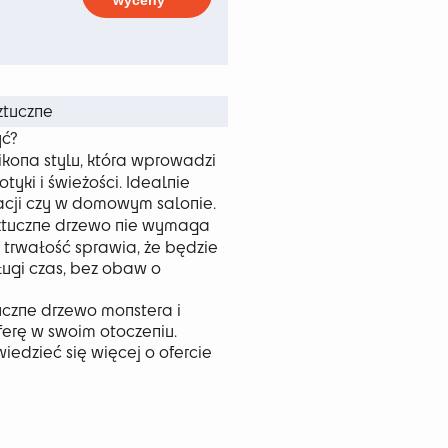
wyceny
 zł
ztuczne
yć?
ikona stylu, która wprowadzi
tyki i świeżości. Idealnie
racji czy w domowym salonie.
tuczne drzewo nie wymaga
o trwałość sprawia, że będzie
ugi czas, bez obaw o
tuczne drzewo monstera i
erę w swoim otoczeniu.
wiedzieć się więcej o ofercie