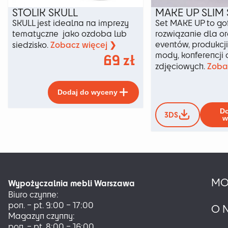
STOLIK SKULL
MAKE UP SLIM 
SKULL jest idealna na imprezy
Set MAKE UP to g
tematyczne jako ozdoba lub
rozwiązanie dla o
Zobacz więcej ❯
eventów, produkcj
siedzisko.
mody, konferencji o
69
zł
Zoba
zdjęciowych.
Ten
Dodaj do wyceny
produkt
ma
Do
3DS
wiele
w
wariantów.
Opcje
można
wybrać
na
MO
stronie
Wypożyczalnia mebli Warszawa
produktu
Biuro czynne:
pon. – pt. 9:00 – 17:00
O 
Magazyn czynny:
pon. – pt. 8:00 – 16:00