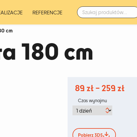
Szukaj:
EALIZACJE
REFERENCJE
180 cm
ra 180 cm
Zak
89
zł
–
259
zł
cen
Czas wynajmu
od
89 
do
Pobierz 3DS