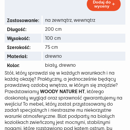
do
HT
Dodaj do
wyceny
345 zł
Zastosowanie:
na zewnątrz, wewnątrz
Długość:
200 cm
Wysokość:
100 cm
Szerokość:
75 cm
Materiał:
drewno
Kolor:
biały, drewno
Stół, który sprawdzi się w każdych warunkach i na
każdą okazję? Praktyczny, a jednocześnie będący
prawdziwą ozdobą wnętrza, w którym się znajdzie?
WOODY NATURE HT
Przedstawiamy
, którego
doskonały wygląd oraz sprawność gwarantujemy na
wejściu! To mebel, który został przystosowany do
zadań specjalnych i niestraszne mu niekorzystne
warunki atmosferyczne. Blat podparty na białych
koziołkach zwieńczony jest mocnymi, stabilnymi
nogami, które rozstawiono pod kątem ostrym, by