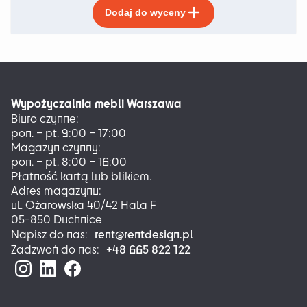
Ten
Dodaj do wyceny
produkt
ma
wiele
wariantów.
Opcje
można
Wypożyczalnia mebli Warszawa
wybrać
Biuro czynne:
na
pon. – pt. 9:00 – 17:00
stronie
Magazyn czynny:
produktu
pon. – pt. 8:00 – 16:00
Płatność kartą lub blikiem.
Adres magazynu:
ul. Ożarowska 40/42 Hala F
05-850 Duchnice
rent@rentdesign.pl
Napisz do nas:
+48 665 822 122
Zadzwoń do nas: