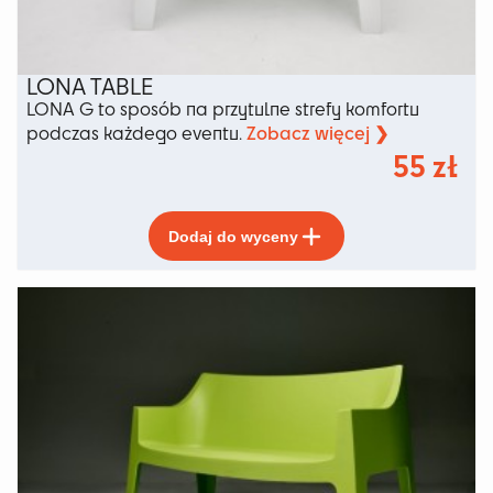
LONA TABLE
LONA G to sposób na przytulne strefy komfortu
Zobacz więcej ❯
podczas każdego eventu.
55
zł
Ten
Dodaj do wyceny
produkt
ma
wiele
wariantów.
Opcje
można
wybrać
na
stronie
produktu