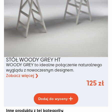
STÓŁ WOODY GREY HT
WOODY GREY to idealne połączenie naturalnego
wyglądu z nowoczesnym designem.
Zobacz więcej ❯
125
zł
Ten
Dodaj do wyceny
produkt
ma
Inne produkty z tej kategorii
wiele