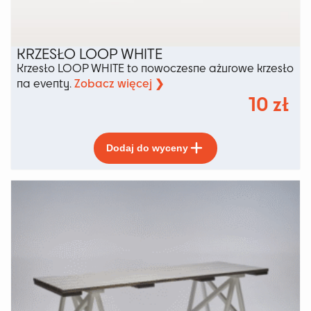
KRZESŁO LOOP WHITE
Krzesło LOOP WHITE to nowoczesne ażurowe krzesło
Zobacz więcej ❯
na eventy.
10
zł
Ten
Dodaj do wyceny
produkt
ma
wiele
wariantów.
Opcje
można
wybrać
na
stronie
produktu