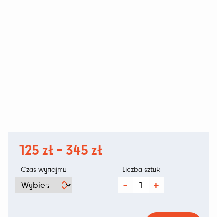
Zakres
125
zł
–
345
zł
cen:
Czas wynajmu
Liczba sztuk
od
ilość
Stół
125 zł
Woody
Nature