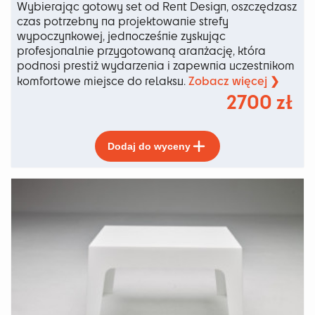
Wybierając gotowy set od Rent Design, oszczędzasz
czas potrzebny na projektowanie strefy
wypoczynkowej, jednocześnie zyskując
profesjonalnie przygotowaną aranżację, która
podnosi prestiż wydarzenia i zapewnia uczestnikom
Zobacz więcej ❯
komfortowe miejsce do relaksu.
2700
zł
Ten
Dodaj do wyceny
produkt
ma
wiele
wariantów.
Opcje
można
wybrać
na
stronie
produktu