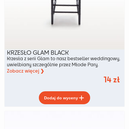
KRZESŁO GLAM BLACK
Krzesła z serii Glam to nasz bestseller weddingowy,
uwielbiany szczególnie przez Młode Pary.
Zobacz więcej ❯
14
zł
Ten
Dodaj do wyceny
produkt
ma
wiele
wariantów.
Opcje