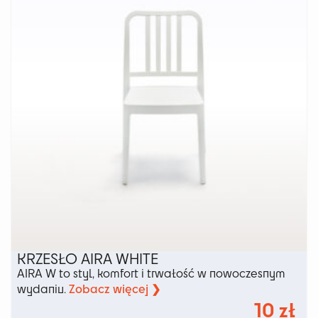
można
wybrać
na
stronie
produktu
KRZESŁO AIRA WHITE
AIRA W to styl, komfort i trwałość w nowoczesnym
Zobacz więcej ❯
wydaniu.
10
zł