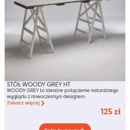
produktu
STÓŁ WOODY GREY HT
WOODY GREY to idealne połączenie naturalnego
wyglądu z nowoczesnym designem.
Zobacz więcej ❯
125
zł
Ten
Dodaj do wyceny