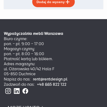
Dodaj do wyceny
produkt
ma
wiele
wariantów.
Opcje
można
Wypożyczalnia mebli Warszawa
wybrać
Biuro czynne:
na
pon. – pt. 9:00 – 17:00
stronie
Magazyn czynny:
produktu
pon. – pt. 8:00 – 16:00
Płatność kartą lub blikiem.
Adres magazynu:
ul. Ożarowska 40/42 Hala F
05-850 Duchnice
rent@rentdesign.pl
Napisz do nas:
+48 665 822 122
Zadzwoń do nas: