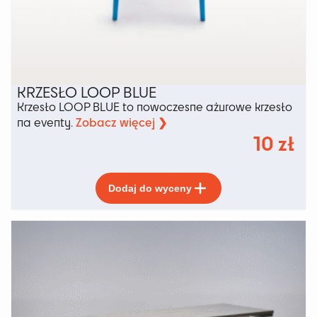
KRZESŁO LOOP BLUE
Krzesło LOOP BLUE to nowoczesne ażurowe krzesło
Zobacz więcej ❯
na eventy.
10
zł
Ten
Dodaj do wyceny
produkt
ma
wiele
wariantów.
Opcje
można
wybrać
na
stronie