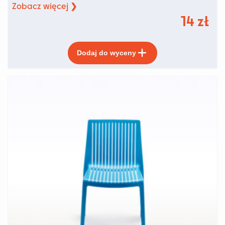
Zobacz więcej ❯
14
zł
Ten
Dodaj do wyceny
produkt
ma
wiele
wariantów.
Opcje
można
wybrać
na
stronie
produktu