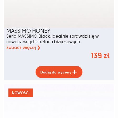
MASSIMO HONEY
Seria MASSIMO Black, idealnie sprawdzi się w
nowoczesnych strefach biznesowych.
Zobacz więcej ❯
139
zł
Ten
Dodaj do wyceny
produkt
ma
wiele
wariantów.
NOWOŚĆ!
Opcje
można
wybrać
na