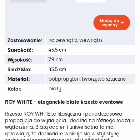
Krzesło
10 zł
Roy
White
do
Dodaj do
wyceny
47 zł
Zastosowanie:
na zewnątrz, wewnątrz
Szerokość:
43,5 cm
Wysokość:
79 cm
Siedzisko:
45.5 cm
Materiał:
polipropylen, tworzywo sztuczne
Kolor:
biały
ROY WHITE – eleganckie białe krzesło eventowe
Krzesło ROY WHITE to klasyczna i ponadczasowa
propozycja do wynajęcia, idealna na różnego rodzaju
wydarzenia. Biały odcień i uniwersalna forma
sprawiają, że doskonale wpisuje się w stylistykę
zarówno eleganckich wesel, jak i oficjalnych