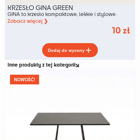
KRZESŁO GINA GREEN
GINA to krzesło kompaktowe, lekkie i stylowe.
Zobacz więcej ❯
10
zł
Ten
Dodaj do wyceny
produkt
ma
Inne produkty z tej kategorii
wiele
wariantów.
Opcje
NOWOŚĆ!
można
wybrać
na
stronie
produktu