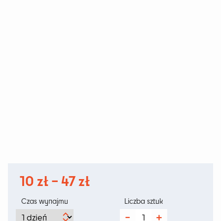
Zakres
10
zł
–
47
zł
cen:
Czas wynajmu
Liczba sztuk
od
ilość