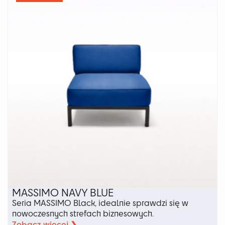
Opcje
można
wybrać
na
stronie
produktu
MASSIMO NAVY BLUE
Seria MASSIMO Black, idealnie sprawdzi się w
nowoczesnych strefach biznesowych.
Zobacz więcej ❯