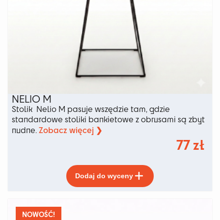
NELIO M
Stolik Nelio M pasuje wszędzie tam, gdzie
standardowe stoliki bankietowe z obrusami są zbyt
Zobacz więcej ❯
nudne.
77
zł
Ten
Dodaj do wyceny
produkt
ma
wiele
wariantów.
NOWOŚĆ!