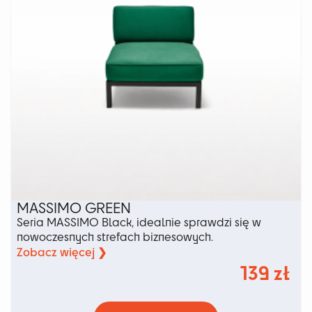
stronie
produktu
MASSIMO GREEN
Seria MASSIMO Black, idealnie sprawdzi się w
nowoczesnych strefach biznesowych.
Zobacz więcej ❯
139
zł
Ten