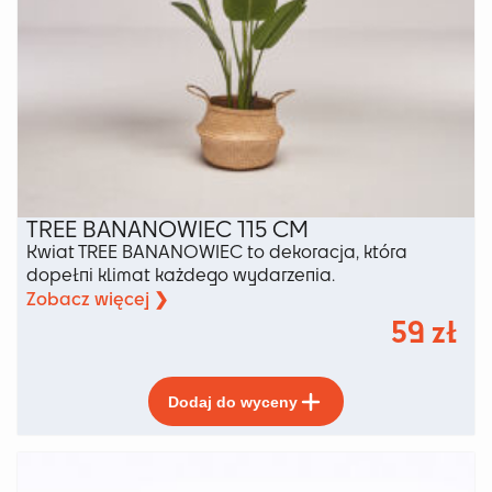
TREE BANANOWIEC 115 CM
Kwiat TREE BANANOWIEC to dekoracja, która
dopełni klimat każdego wydarzenia.
Zobacz więcej ❯
59
zł
Ten
Dodaj do wyceny
produkt
ma
wiele
wariantów.