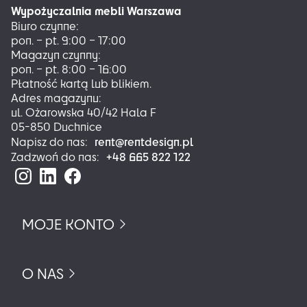
Wypożyczalnia mebli Warszawa
wybrać
Biuro czynne:
na
pon. – pt. 9:00 – 17:00
stronie
Magazyn czynny:
produktu
pon. – pt. 8:00 – 16:00
Płatność kartą lub blikiem.
Adres magazynu:
ul. Ożarowska 40/42 Hala F
05-850 Duchnice
rent@rentdesign.pl
Napisz do nas:
+48 665 822 122
Zadzwoń do nas:
MOJE KONTO
O NAS