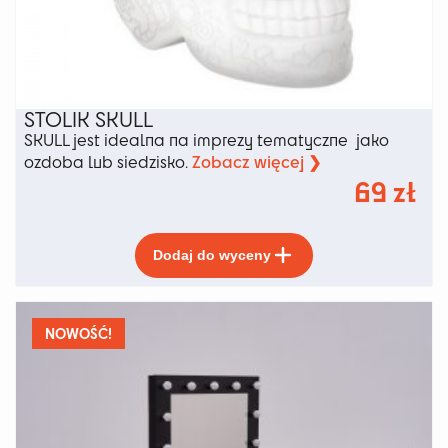
STOLIK SKULL
SKULL jest idealna na imprezy tematyczne jako
Zobacz więcej ❯
ozdoba lub siedzisko.
69
zł
Ten
Dodaj do wyceny
produkt
ma
wiele
wariantów.
NOWOŚĆ!
Opcje
można
wybrać
na
stronie