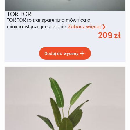
TOK TOK
TOK TOK to transparentna mównica o
Zobacz więcej ❯
minimalistycznym designie.
209
zł
Ten
Dodaj do wyceny
produkt
ma
wiele
wariantów.
Opcje
można
wybrać
na
stronie
produktu