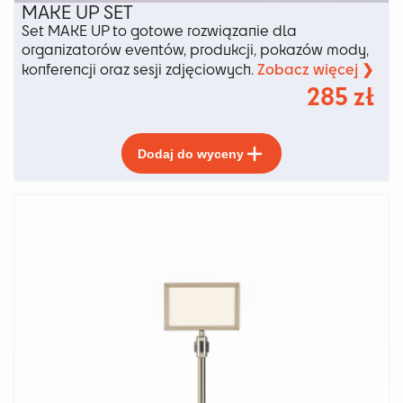
MAKE UP SET
Set MAKE UP to gotowe rozwiązanie dla
organizatorów eventów, produkcji, pokazów mody,
Zobacz więcej ❯
konferencji oraz sesji zdjęciowych.
285
zł
Ten
Dodaj do wyceny
produkt
ma
wiele
wariantów.
Opcje
można
wybrać
na
stronie
produktu