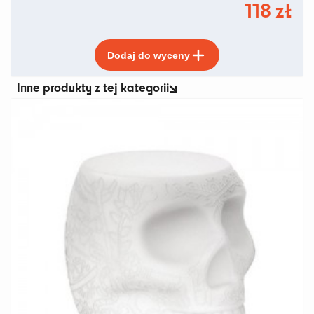
118
zł
Ten
Dodaj do wyceny
produkt
ma
Inne produkty z tej kategorii
wiele
wariantów.
Opcje
można
wybrać
na
stronie
produktu