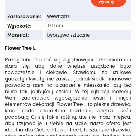
wyceny
263 zł
Zastosowanie:
wewnątrz
Wysokość:
170 cm
Materiał:
tworzywo sztuczne
Flower Tree L
Każdy lubi otaczać się wyjątkowymi przedmiotami i
stara się, aby dane wnętrze urządzone było
nowocześnie i ciekawie. Stawiamy na stylowe
gadżety i kwiaty, nie zawsze jednak środki finansowe
pozwalają nam na urządzenie mieszkania, czy też
biura tak, jakbyśmy chcieli. W tej sytuacji możemy
Wam zaoferować wypożyczenie roślin i innych
elementów dekoracji. Flower Tree L to piękne drzewko,
które nada charakteru każdemu wnętrzu. Jeśli
podobają Ci się takie rośliny, ale nie masz miejsca,
aby trzymać je u siebie na stałe, nasza oferta jest
idealna dla Ciebie. Flower Tree L to sztuczne drzewko,
więc można nim udekorować taras czy balkon, bez