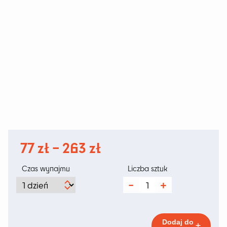
Zakres
77
zł
–
263
zł
cen:
Czas wynajmu
Liczba sztuk
od
ilość
Flower
77 zł
Tree
L2
do
170cm
Dodaj do