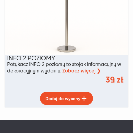
INFO 2 POZIOMY
Potykacz INFO 2 poziomy to stojak informacyjny w
Zobacz więcej ❯
dekoracyjnym wydaniu.
39
zł
Ten
Dodaj do wyceny
produkt
ma
wiele
wariantów.
Opcje
można