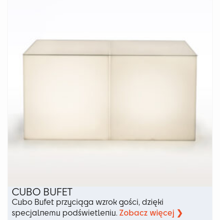
Opcje
można
wybrać
na
stronie
produktu
CUBO BUFET
Cubo Bufet przyciąga wzrok gości, dzięki
Zobacz więcej ❯
specjalnemu podświetleniu.