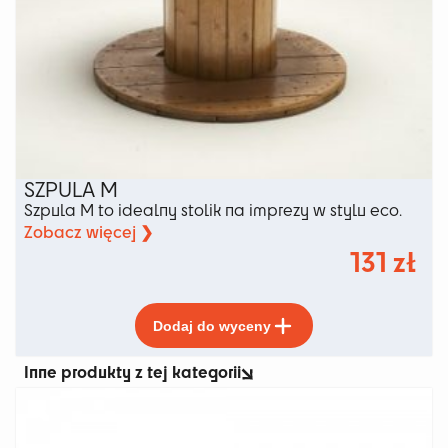
SZPULA M
Szpula M to idealny stolik na imprezy w stylu eco.
Zobacz więcej ❯
131
zł
Ten
Dodaj do wyceny
produkt
ma
Inne produkty z tej kategorii
wiele
wariantów.
Opcje
można