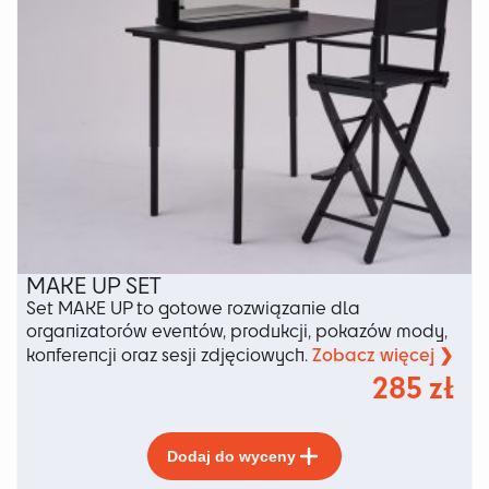
MAKE UP SET
Set MAKE UP to gotowe rozwiązanie dla
organizatorów eventów, produkcji, pokazów mody,
Zobacz więcej ❯
konferencji oraz sesji zdjęciowych.
285
zł
Ten
Dodaj do wyceny
produkt
ma