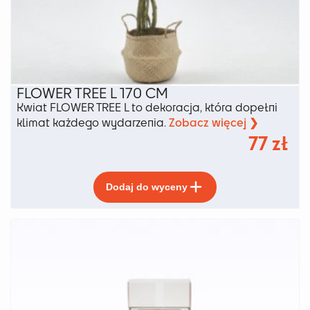
FLOWER TREE L 170 CM
Kwiat FLOWER TREE L to dekoracja, która dopełni
Zobacz więcej ❯
klimat każdego wydarzenia.
77
zł
Ten
Dodaj do wyceny
produkt
ma
wiele
wariantów.
Opcje
można
wybrać
na
stronie