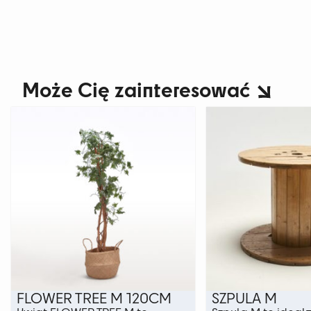
Może Cię zainteresować
FLOWER TREE M 120CM
SZPULA M