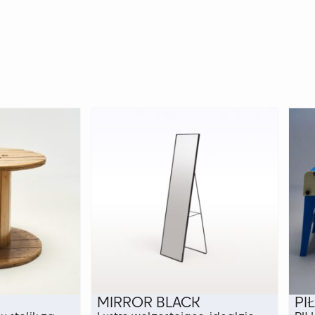
MIRROR BLACK
PI