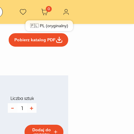
0
🇵🇱 PL (oryginalny)
Pobierz katalog PDF
res
:
Liczba sztuk
ilość
Tree
zł
Fikus
140
cm
Dodaj do