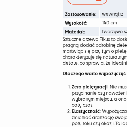
265
Zastosowanie:
wewnątrz
Wysokość:
140 cm
Materiał:
tworzywo s
Sztuczne drzewo Fikus to dosk
pragną dodać odrobinę zielen
martwiąc się przy tym o pielę
charakteryzuje się naturaln
detale, co sprawia, że idealni
Dlaczego warto wypożyczyć s
Zero pielęgnacji
: Nie mu
przycinanie czy nawożenie
wybranym miejscu, a ono 
cały czas.
Elastyczność
: Wypożyczaj
zmieniać aranżację swoj
pory roku czy okazji. To 