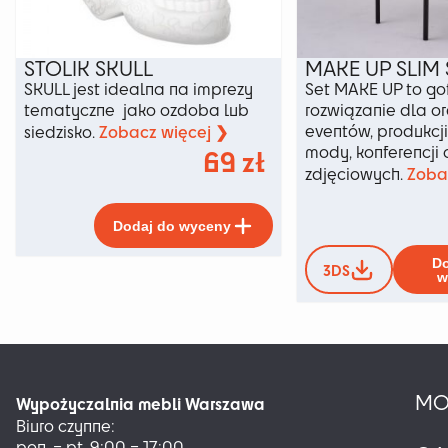
STOLIK SKULL
MAKE UP SLIM 
SKULL jest idealna na imprezy
Set MAKE UP to g
tematyczne jako ozdoba lub
rozwiązanie dla o
Zobacz więcej ❯
eventów, produkcj
siedzisko.
mody, konferencji o
69
zł
Zoba
zdjęciowych.
Ten
Dodaj do wyceny
produkt
ma
Do
3DS
wiele
w
wariantów.
Opcje
można
wybrać
na
MO
stronie
Wypożyczalnia mebli Warszawa
produktu
Biuro czynne:
pon. – pt. 9:00 – 17:00