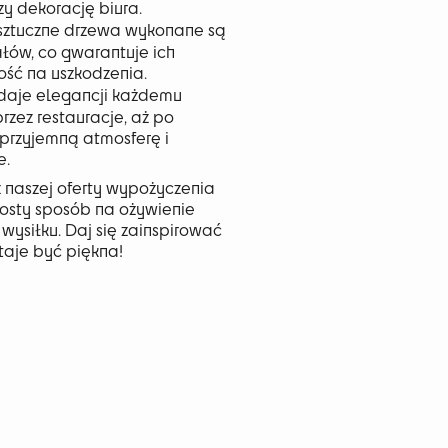
zy dekorację biura.
 sztuczne drzewa wykonane są
ałów, co gwarantuje ich
ość na uszkodzenia.
odaje elegancji każdemu
przez restauracje, aż po
przyjemną atmosferę i
e.
 naszej oferty wypożyczenia
rosty sposób na ożywienie
 wysiłku. Daj się zainspirować
staje być piękna!