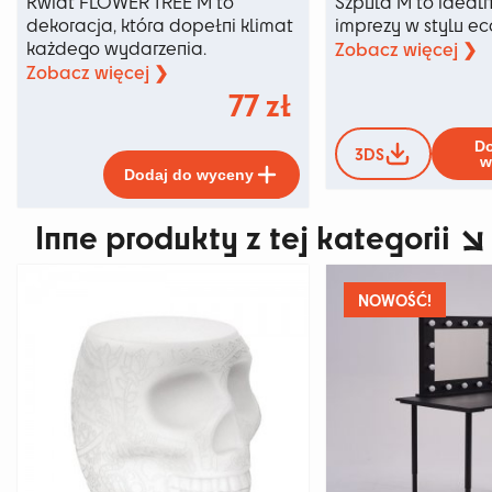
Kwiat FLOWER TREE M to
Szpula M to idealn
dekoracja, która dopełni klimat
imprezy w stylu ec
każdego wydarzenia.
Zobacz więcej ❯
Zobacz więcej ❯
77
zł
Do
3DS
Ten
w
Dodaj do wyceny
produkt
ma
Inne produkty z tej kategorii
wiele
wariantów.
Opcje
można
NOWOŚĆ!
wybrać
na
stronie
produktu