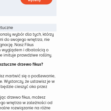
wyceny
 zł
ztuczne
onały wybór dla tych, którzy
i do swojego wnętrza, nie
gnację. Nasz Fikus
ym wyglądem i dbałością o
e imituje prawdziwe rośliny.
ztuczne drzewo fikus?
sisz martwić się o podlewanie,
. Wystarczy, że ustawisz je w
będzie cieszyć oko przez
ąc drzewo fikus, możesz
ego wnętrza w zależności od
idealne rozwiązanie na różne