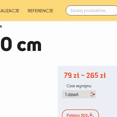
Szukaj:
EALIZACJE
REFERENCJE
m
40 cm
Zak
79
zł
–
265
zł
cen
Czas wynajmu
od
79 
do
Pobierz 3DS