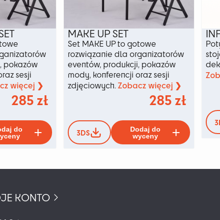
SET
MAKE UP SET
IN
otowe
Set MAKE UP to gotowe
Pot
rganizatorów
rozwiązanie dla organizatorów
sto
i, pokazów
eventów, produkcji, pokazów
dek
raz sesji
mody, konferencji oraz sesji
Zob
cz więcej ❯
Zobacz więcej ❯
zdjęciowych.
285
zł
285
zł
3
Ten
Ten
daj do
Dodaj do
3DS
produkt
produkt
yceny
wyceny
ma
ma
wiele
wiele
wariantów.
wariant
Opcje
Opcje
można
można
JE KONTO
wybrać
wybrać
na
na
stronie
stronie