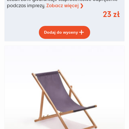
Zobacz więcej ❯
podczas imprezy.
23
zł
Ten
Dodaj do wyceny
produkt
ma
wiele
wariantów.
Opcje
można
wybrać
na
stronie
produktu