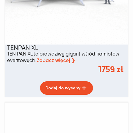
TENPAN XL
TEN PAN XL to prawdziwy gigant wśród namiotów
Zobacz więcej ❯
eventowych.
1759
zł
Ten
Dodaj do wyceny
produkt
ma
wiele
wariantów.
Opcje
można
wybrać