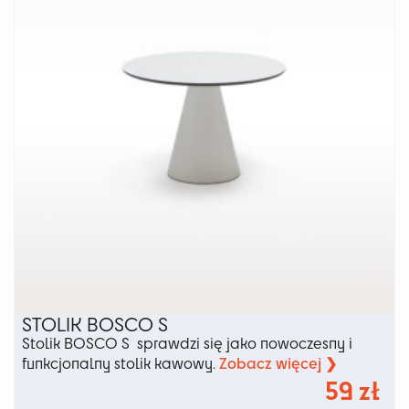
wybrać
na
stronie
produktu
STOLIK BOSCO S
Stolik BOSCO S sprawdzi się jako nowoczesny i
Zobacz więcej ❯
funkcjonalny stolik kawowy.
59
zł