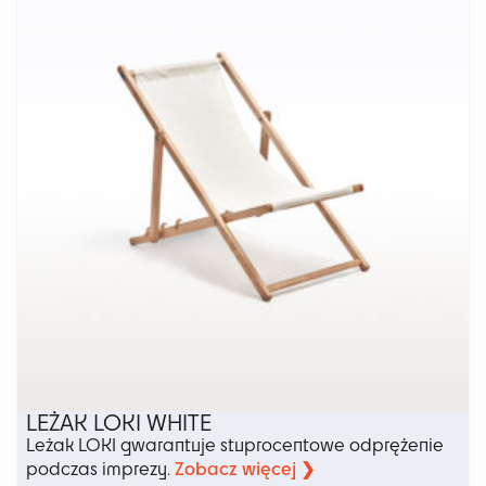
Opcje
można
wybrać
na
stronie
produktu
LEŻAK LOKI WHITE
Leżak LOKI gwarantuje stuprocentowe odprężenie
Zobacz więcej ❯
podczas imprezy.