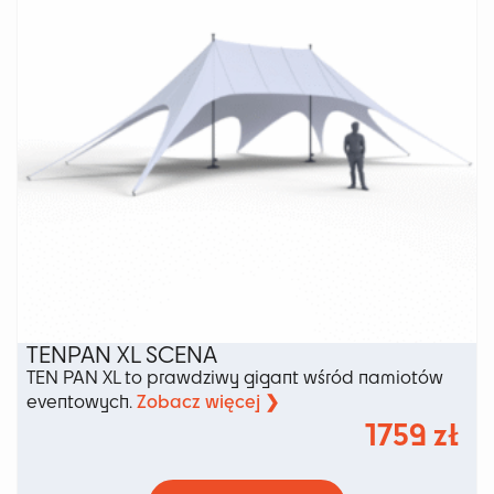
na
stronie
produktu
TENPAN XL SCENA
TEN PAN XL to prawdziwy gigant wśród namiotów
Zobacz więcej ❯
eventowych.
1759
zł
Ten