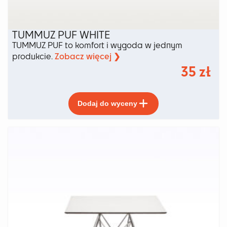
TUMMUZ PUF WHITE
TUMMUZ PUF to komfort i wygoda w jednym
Zobacz więcej ❯
produkcie.
35
zł
Ten
Dodaj do wyceny
produkt
ma
wiele
wariantów.
Opcje
można
wybrać
na
stronie
produktu