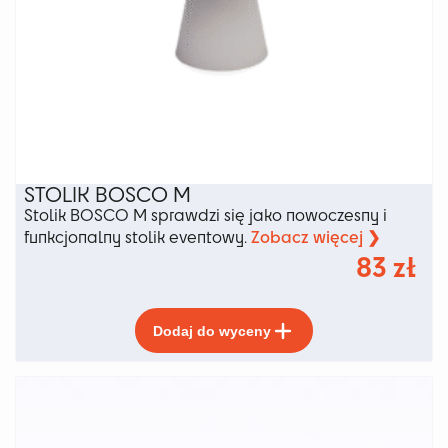
STOLIK BOSCO M
Stolik BOSCO M sprawdzi się jako nowoczesny i
Zobacz więcej ❯
funkcjonalny stolik eventowy.
83
zł
Ten
Dodaj do wyceny
produkt
ma
wiele
wariantów.
Opcje
można