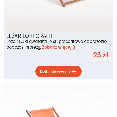
LEŻAK LOKI GRAFIT
Leżak LOKI gwarantuje stuprocentowe odprężenie
Zobacz więcej ❯
podczas imprezy.
23
zł
Ten
Dodaj do wyceny
produkt
ma
wiele
wariantów.
Opcje
można
wybrać
na