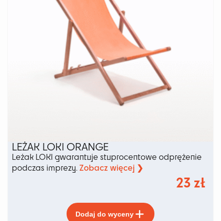
stronie
produktu
LEŻAK LOKI ORANGE
Leżak LOKI gwarantuje stuprocentowe odprężenie
Zobacz więcej ❯
podczas imprezy.
23
zł
Ten
Dodaj do wyceny
produkt