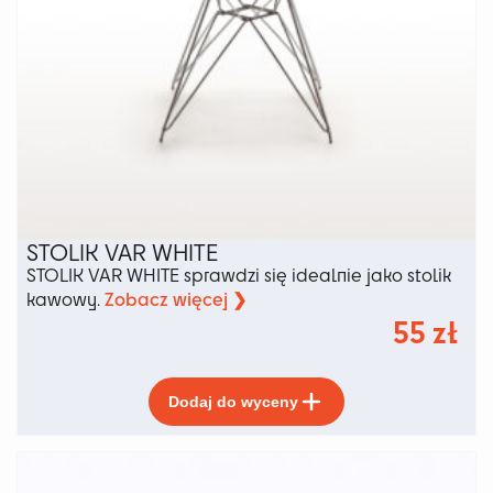
STOLIK VAR WHITE
STOLIK VAR WHITE sprawdzi się idealnie jako stolik
Zobacz więcej ❯
kawowy.
55
zł
Ten
Dodaj do wyceny
produkt
ma
wiele
wariantów.