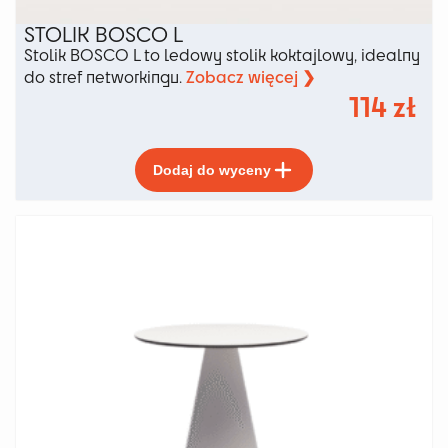
STOLIK BOSCO L
Stolik BOSCO L to ledowy stolik koktajlowy, idealny
Zobacz więcej ❯
do stref networkingu.
114
zł
Ten
Dodaj do wyceny
produkt
ma
wiele
wariantów.
Opcje
można
wybrać
na
stronie
produktu