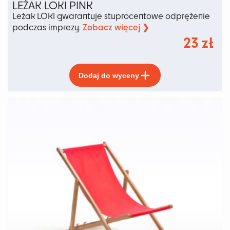
LEŻAK LOKI PINK
Leżak LOKI gwarantuje stuprocentowe odprężenie
Zobacz więcej ❯
podczas imprezy.
23
zł
Ten
Dodaj do wyceny
produkt
ma
wiele
wariantów.
Opcje
można
wybrać
na
stronie
produktu