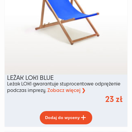
LEŻAK LOKI BLUE
Leżak LOKI gwarantuje stuprocentowe odprężenie
Zobacz więcej ❯
podczas imprezy.
23
zł
Ten
Dodaj do wyceny
produkt
ma