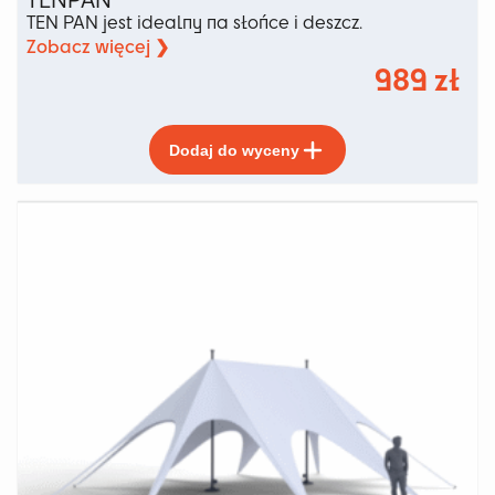
TEN PAN jest idealny na słońce i deszcz.
Zobacz więcej ❯
989
zł
Ten
Dodaj do wyceny
produkt
ma
wiele
wariantów.
Opcje
można
wybrać
na
stronie
produktu