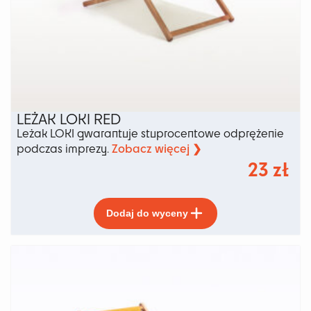
LEŻAK LOKI RED
Leżak LOKI gwarantuje stuprocentowe odprężenie
Zobacz więcej ❯
podczas imprezy.
23
zł
Ten
Dodaj do wyceny
produkt
ma
wiele
wariantów.
Opcje
można
wybrać