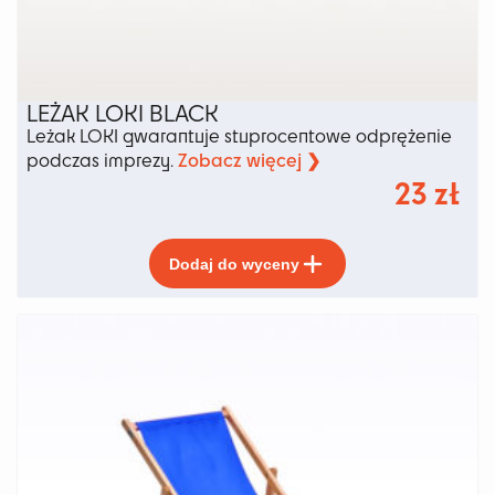
LEŻAK LOKI BLACK
Leżak LOKI gwarantuje stuprocentowe odprężenie
Zobacz więcej ❯
podczas imprezy.
23
zł
Ten
Dodaj do wyceny
produkt
ma
wiele
wariantów.
Opcje
można
wybrać
na
stronie
produktu