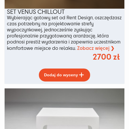
SET VENUS CHILLOUT
Wybierając gotowy set od Rent Design, oszczędzasz
czas potrzebny na projektowanie strefy
wypoczynkowej, jednocześnie zyskując
profesjonalnie przygotowaną aranżację, która
podnosi prestiż wydarzenia i zapewnia uczestnikom
Zobacz więcej ❯
komfortowe miejsce do relaksu.
2700
zł
Ten
Dodaj do wyceny
produkt
ma
wiele
wariantów.
Opcje
można
wybrać
na
stronie