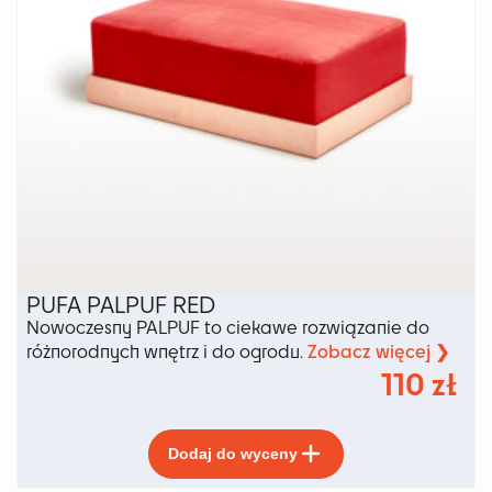
PUFA PALPUF RED
Nowoczesny PALPUF to ciekawe rozwiązanie do
Zobacz więcej ❯
różnorodnych wnętrz i do ogrodu.
110
zł
Ten
Dodaj do wyceny
produkt
ma