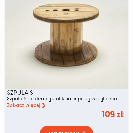
stronie
produktu
SZPULA S
Szpula S to idealny stolik na imprezy w stylu eco.
Zobacz więcej ❯
109
zł
Ten
Dodaj do wyceny