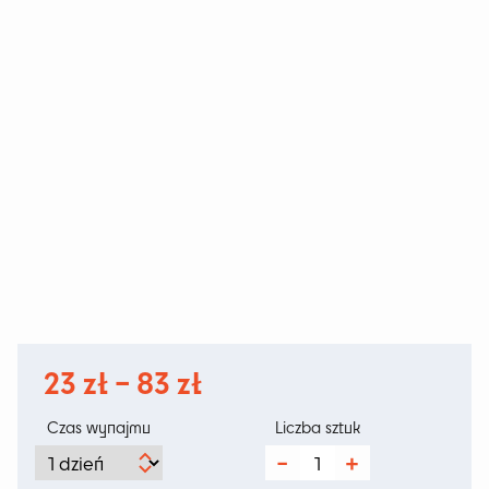
Zakres
23
zł
–
83
zł
cen:
Czas wynajmu
Liczba sztuk
od
ilość
Leżak