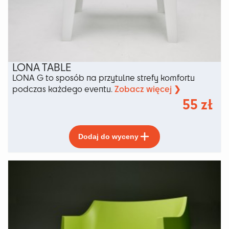
produktu
LONA TABLE
LONA G to sposób na przytulne strefy komfortu
Zobacz więcej ❯
podczas każdego eventu.
55
zł
Ten
Dodaj do wyceny
produkt
ma
wiele
wariantów.
Opcje
można
wybrać
na
stronie