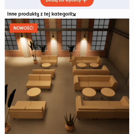
produkt
ma
Inne produkty z tej kategorii
wiele
wariantów.
Opcje
NOWOŚĆ!
można
wybrać
na
stronie
produktu