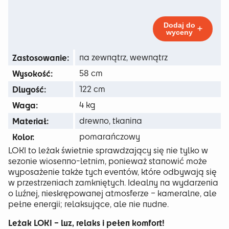
23 zł
Loki
Orange
do
Dodaj do
wyceny
83 zł
Zastosowanie:
na zewnątrz, wewnątrz
Wysokość:
58 cm
Dlugość:
122 cm
Waga:
4 kg
Materiał:
drewno, tkanina
Kolor:
pomarańczowy
LOKI to leżak świetnie sprawdzający się nie tylko w
sezonie wiosenno-letnim, ponieważ stanowić może
wyposażenie także tych eventów, które odbywają się
w przestrzeniach zamkniętych. Idealny na wydarzenia
o luźnej, nieskrępowanej atmosferze – kameralne, ale
pełne energii; relaksujące, ale nie nudne.
Leżak LOKI – luz, relaks i pełen komfort!