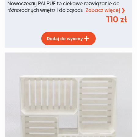
Nowoczesny PALPUF to ciekawe rozwiązanie do
Zobacz więcej ❯
różnorodnych wnętrz i do ogrodu.
110
zł
Ten
Dodaj do wyceny
produkt
ma
wiele
wariantów.
Opcje
można
wybrać
na
stronie
produktu