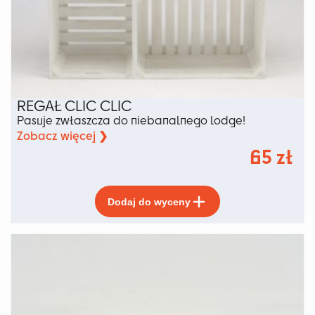
REGAŁ CLIC CLIC
Pasuje zwłaszcza do niebanalnego lodge!
Zobacz więcej ❯
65
zł
Ten
Dodaj do wyceny
produkt
ma
wiele
wariantów.
Opcje
można
wybrać
na