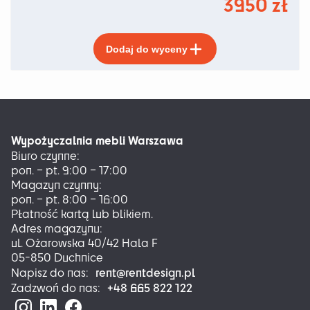
3950
zł
Ten
Dodaj do wyceny
produkt
ma
wiele
wariantów.
Opcje
można
Wypożyczalnia mebli Warszawa
wybrać
Biuro czynne:
na
pon. – pt. 9:00 – 17:00
stronie
Magazyn czynny:
produktu
pon. – pt. 8:00 – 16:00
Płatność kartą lub blikiem.
Adres magazynu:
ul. Ożarowska 40/42 Hala F
05-850 Duchnice
rent@rentdesign.pl
Napisz do nas:
+48 665 822 122
Zadzwoń do nas: