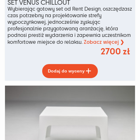
SET VENUS CHILLOUT
Wybierając gotowy set od Rent Design, oszczędzasz
czas potrzebny na projektowanie strefy
wypoczynkowej, jednocześnie zyskując
profesjonalnie przygotowaną aranżację, która
podnosi prestiż wydarzenia i zapewnia uczestnikom
Zobacz więcej ❯
komfortowe miejsce do relaksu.
2700
zł
Ten
Dodaj do wyceny
produkt
ma
wiele
wariantów.
Opcje
można
wybrać
na
stronie
produktu