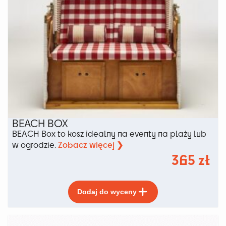
BEACH BOX
BEACH Box to kosz idealny na eventy na plaży lub
Zobacz więcej ❯
w ogrodzie.
365
zł
Ten
Dodaj do wyceny
produkt
ma
wiele