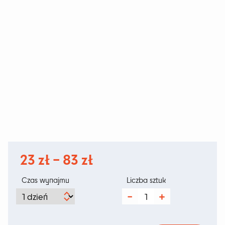
Zakres
23
zł
–
83
zł
cen:
Czas wynajmu
Liczba sztuk
od
ilość
Leżak
23 zł
Loki
Grafit