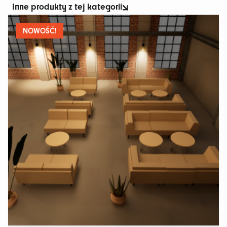
Inne produkty z tej kategorii
wiele
wariantów.
Opcje
NOWOŚĆ!
można
wybrać
na
stronie
produktu