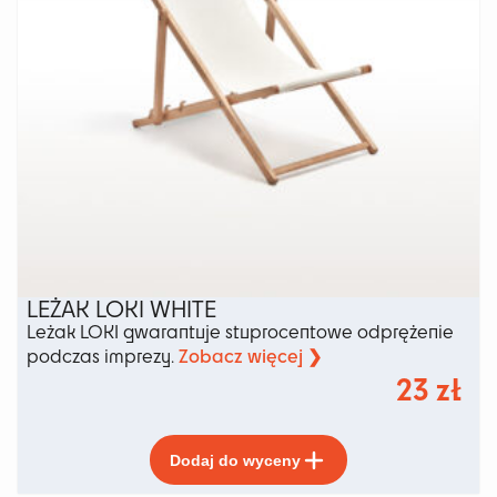
produktu
LEŻAK LOKI WHITE
Leżak LOKI gwarantuje stuprocentowe odprężenie
Zobacz więcej ❯
podczas imprezy.
23
zł
Ten
Dodaj do wyceny
produkt
ma