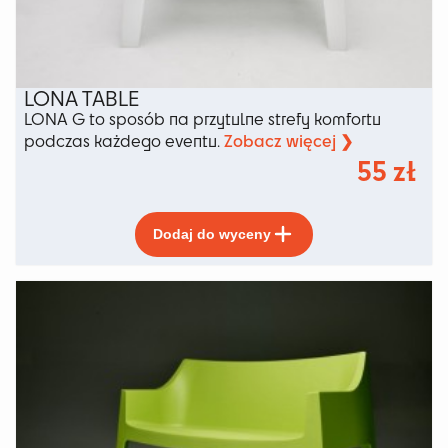
LONA TABLE
LONA G to sposób na przytulne strefy komfortu
Zobacz więcej ❯
podczas każdego eventu.
55
zł
Ten
Dodaj do wyceny
produkt
ma
wiele
wariantów.
Opcje
można
wybrać
na
stronie
produktu