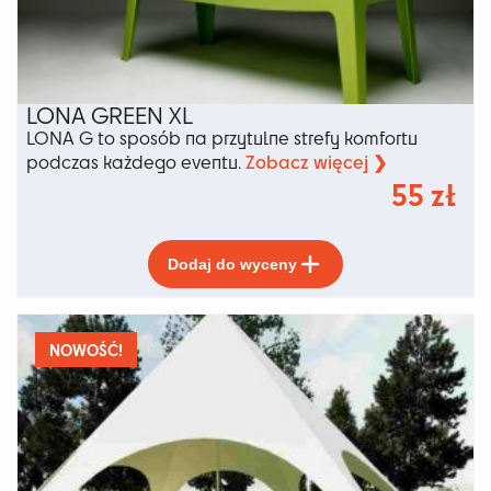
LONA GREEN XL
LONA G to sposób na przytulne strefy komfortu
Zobacz więcej ❯
podczas każdego eventu.
55
zł
Ten
Dodaj do wyceny
produkt
ma
wiele
wariantów.
NOWOŚĆ!
Opcje
można
wybrać
na
stronie
produktu