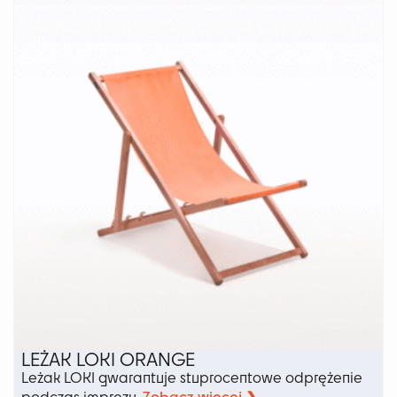
wariantów.
Opcje
można
wybrać
na
stronie
produktu
LEŻAK LOKI ORANGE
Leżak LOKI gwarantuje stuprocentowe odprężenie
Zobacz więcej ❯
podczas imprezy.