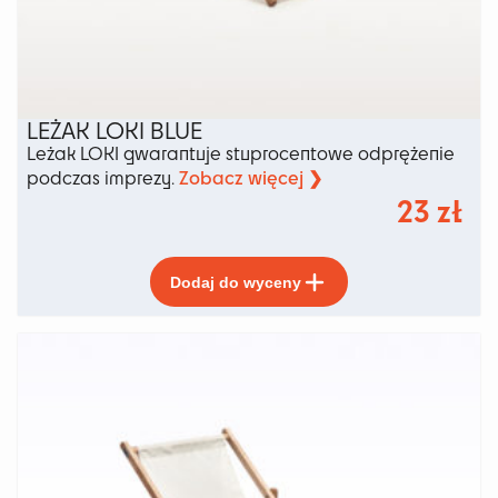
LEŻAK LOKI BLUE
Leżak LOKI gwarantuje stuprocentowe odprężenie
Zobacz więcej ❯
podczas imprezy.
23
zł
Ten
Dodaj do wyceny
produkt
ma
wiele
wariantów.
Opcje
można
wybrać
na
stronie