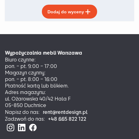
Ten
Dodaj do wyceny
produkt
ma
wiele
wariantów.
Opcje
można
Wypożyczalnia mebli Warszawa
wybrać
Biuro czynne:
na
pon. – pt. 9:00 – 17:00
stronie
Magazyn czynny:
produktu
pon. – pt. 8:00 – 16:00
Płatność kartą lub blikiem.
Adres magazynu:
ul. Ożarowska 40/42 Hala F
05-850 Duchnice
rent@rentdesign.pl
Napisz do nas:
+48 665 822 122
Zadzwoń do nas: