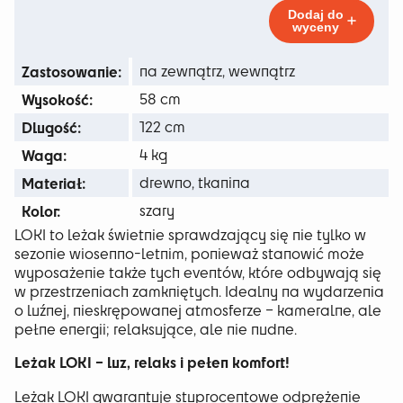
do
Dodaj do
wyceny
83 zł
Zastosowanie:
na zewnątrz, wewnątrz
Wysokość:
58 cm
Dlugość:
122 cm
Waga:
4 kg
Materiał:
drewno, tkanina
Kolor:
szary
LOKI to leżak świetnie sprawdzający się nie tylko w
sezonie wiosenno-letnim, ponieważ stanowić może
wyposażenie także tych eventów, które odbywają się
w przestrzeniach zamkniętych. Idealny na wydarzenia
o luźnej, nieskrępowanej atmosferze – kameralne, ale
pełne energii; relaksujące, ale nie nudne.
Leżak LOKI – luz, relaks i pełen komfort!
Leżak LOKI gwarantuje stuprocentowe odprężenie