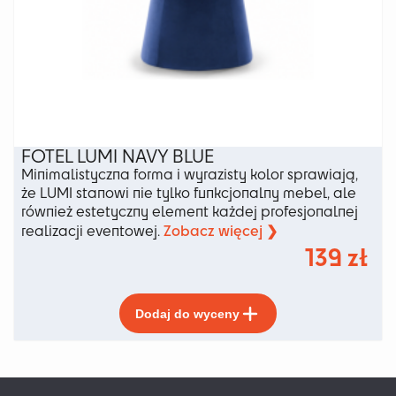
FOTEL LUMI NAVY BLUE
Minimalistyczna forma i wyrazisty kolor sprawiają,
że LUMI stanowi nie tylko funkcjonalny mebel, ale
również estetyczny element każdej profesjonalnej
Zobacz więcej ❯
realizacji eventowej.
139
zł
Ten
Dodaj do wyceny
produkt
ma
wiele
wariantów.
Opcje