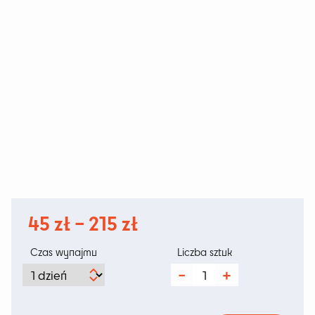
Zakres
45
zł
–
215
zł
cen:
Czas wynajmu
Liczba sztuk
od
ilość
VOOR
45 zł
Orange