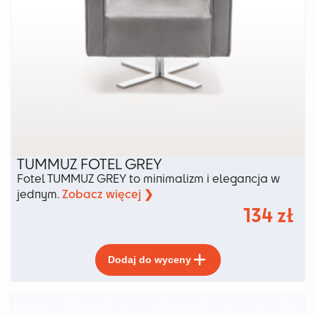
TUMMUZ FOTEL GREY
Fotel TUMMUZ GREY to minimalizm i elegancja w
Zobacz więcej ❯
jednym.
134
zł
Ten
Dodaj do wyceny
produkt
ma
wiele
wariantów.