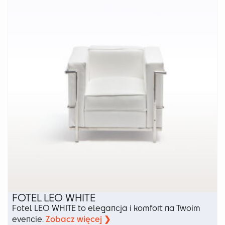
Opcje
można
wybrać
na
stronie
produktu
FOTEL LEO WHITE
Fotel LEO WHITE to elegancja i komfort na Twoim
Zobacz więcej ❯
evencie.