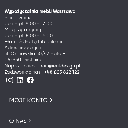
można
Wypożyczalnia mebli Warszawa
wybrać
Biuro czynne:
na
pon. – pt. 9:00 – 17:00
stronie
Magazyn czynny:
produktu
pon. – pt. 8:00 – 16:00
Płatność kartą lub blikiem.
Adres magazynu:
ul. Ożarowska 40/42 Hala F
05-850 Duchnice
rent@rentdesign.pl
Napisz do nas:
+48 665 822 122
Zadzwoń do nas:
MOJE KONTO
O NAS