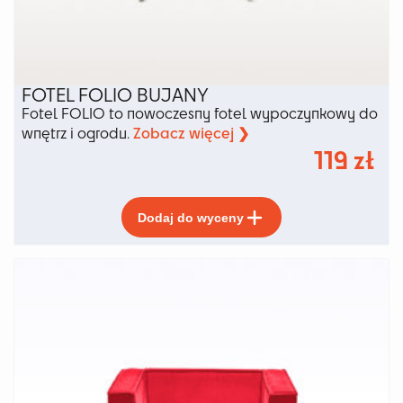
FOTEL FOLIO BUJANY
Fotel FOLIO to nowoczesny fotel wypoczynkowy do
Zobacz więcej ❯
wnętrz i ogrodu.
119
zł
Ten
Dodaj do wyceny
produkt
ma
wiele
wariantów.
Opcje
można
wybrać
na
stronie
produktu