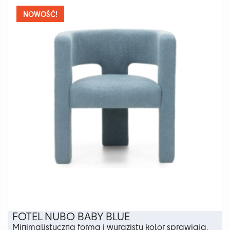
wariantów.
NOWOŚĆ!
Opcje
można
wybrać
na
stronie
produktu
FOTEL NUBO BABY BLUE
Minimalistyczna forma i wyrazisty kolor sprawiają,