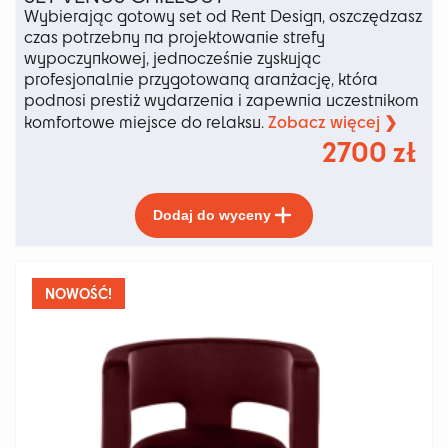
Wybierając gotowy set od Rent Design, oszczędzasz
czas potrzebny na projektowanie strefy
wypoczynkowej, jednocześnie zyskując
profesjonalnie przygotowaną aranżację, która
podnosi prestiż wydarzenia i zapewnia uczestnikom
Zobacz więcej ❯
komfortowe miejsce do relaksu.
2700
zł
Ten
Dodaj do wyceny
produkt
ma
wiele
wariantów.
NOWOŚĆ!
Opcje
można
wybrać
na
stronie
produktu