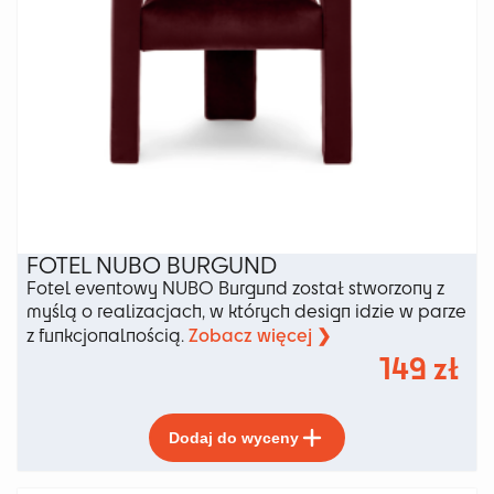
FOTEL NUBO BURGUND
Fotel eventowy NUBO Burgund został stworzony z
myślą o realizacjach, w których design idzie w parze
Zobacz więcej ❯
z funkcjonalnością.
149
zł
Ten
Dodaj do wyceny
produkt
ma
wiele