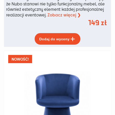
że Nubo stanowi nie tylko funkcjonalny mebel, ale
również estetyczny element każdej profesjonalnej
Zobacz więcej ❯
realizacji eventowej.
149
zł
Ten
Dodaj do wyceny
produkt
ma
wiele
wariantów.
NOWOŚĆ!
Opcje
można
wybrać
na
stronie
produktu