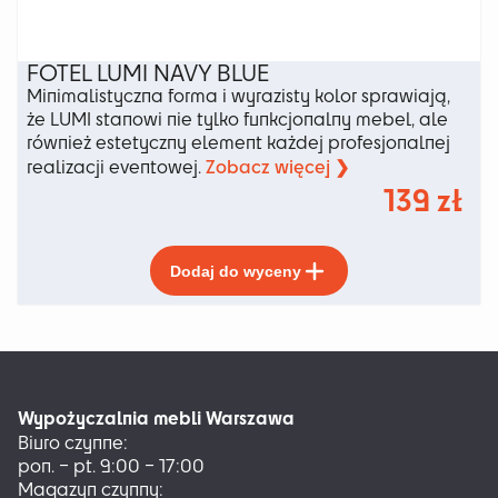
FOTEL LUMI NAVY BLUE
Minimalistyczna forma i wyrazisty kolor sprawiają,
że LUMI stanowi nie tylko funkcjonalny mebel, ale
również estetyczny element każdej profesjonalnej
Zobacz więcej ❯
realizacji eventowej.
139
zł
Ten
Dodaj do wyceny
produkt
ma
wiele
wariantów.
Opcje
można
Wypożyczalnia mebli Warszawa
wybrać
Biuro czynne:
na
pon. – pt. 9:00 – 17:00
stronie
Magazyn czynny:
produktu