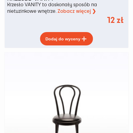
Krzesło VANITY to doskonały sposób na
Zobacz więcej ❯
nietuzinkowe wnętrze.
12
zł
Ten
Dodaj do wyceny
produkt
ma
wiele
wariantów.
Opcje
można
wybrać
na
stronie
produktu