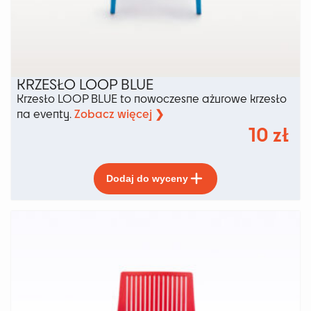
KRZESŁO LOOP BLUE
Krzesło LOOP BLUE to nowoczesne ażurowe krzesło
Zobacz więcej ❯
na eventy.
10
zł
Ten
Dodaj do wyceny
produkt
ma
wiele
wariantów.
Opcje
można
wybrać
na
stronie