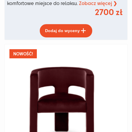
Zobacz więcej ❯
komfortowe miejsce do relaksu.
2700
zł
Ten
Dodaj do wyceny
produkt
ma
wiele
wariantów.
NOWOŚĆ!
Opcje
można
wybrać
na
stronie
produktu