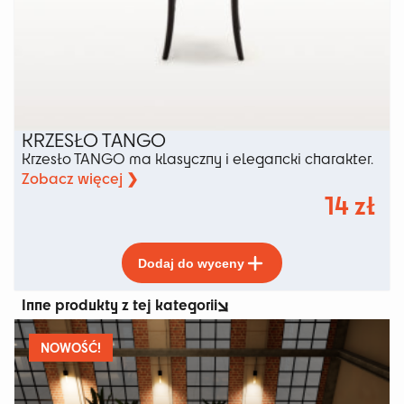
KRZESŁO TANGO
Krzesło TANGO ma klasyczny i elegancki charakter.
Zobacz więcej ❯
14
zł
Ten
Dodaj do wyceny
produkt
ma
Inne produkty z tej kategorii
wiele
wariantów.
Opcje
NOWOŚĆ!
można
wybrać
na