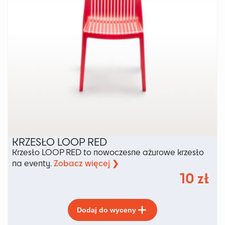
produktu
KRZESŁO LOOP RED
Krzesło LOOP RED to nowoczesne ażurowe krzesło
Zobacz więcej ❯
na eventy.
10
zł
Ten
Dodaj do wyceny
produkt
ma