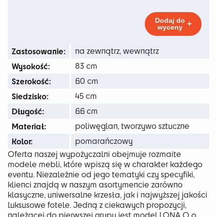
35 zł
Orange
do
Dodaj do
wyceny
145 zł
Zastosowanie:
na zewnątrz, wewnątrz
Wysokość:
83 cm
Szerokość:
60 cm
Siedzisko:
45 cm
Długość:
66 cm
Materiał:
poliwęglan, tworzywo sztuczne
Kolor:
pomarańczowy
Oferta naszej wypożyczalni obejmuje rozmaite
modele mebli, które wpiszą się w charakter każdego
eventu. Niezależnie od jego tematyki czy specyfiki,
klienci znajdą w naszym asortymencie zarówno
klasyczne, uniwersalne krzesła, jak i najwyższej jakości
luksusowe fotele. Jedną z ciekawych propozycji,
należącej do pierwszej grupy jest model LONA O o