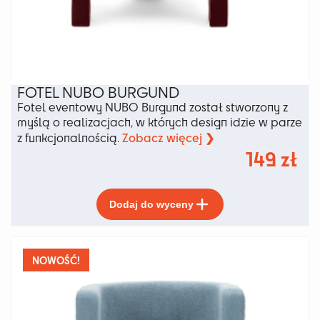
FOTEL NUBO BURGUND
Fotel eventowy NUBO Burgund został stworzony z
myślą o realizacjach, w których design idzie w parze
Zobacz więcej ❯
z funkcjonalnością.
149
zł
Ten
Dodaj do wyceny
produkt
ma
wiele
wariantów.
NOWOŚĆ!
Opcje
można
wybrać
na