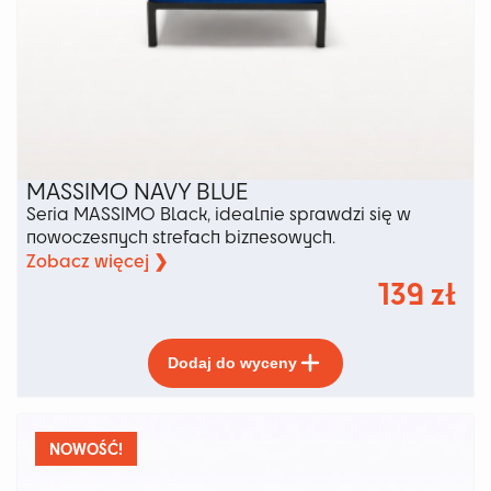
MASSIMO NAVY BLUE
Seria MASSIMO Black, idealnie sprawdzi się w
nowoczesnych strefach biznesowych.
Zobacz więcej ❯
139
zł
Ten
Dodaj do wyceny
produkt
ma
wiele
wariantów.
NOWOŚĆ!
Opcje
można