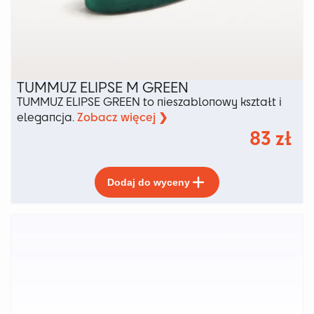
TUMMUZ ELIPSE M GREEN
TUMMUZ ELIPSE GREEN to nieszablonowy kształt i
Zobacz więcej ❯
elegancja.
83
zł
Ten
Dodaj do wyceny
produkt
ma
wiele
wariantów.
Opcje
można
wybrać
na
stronie