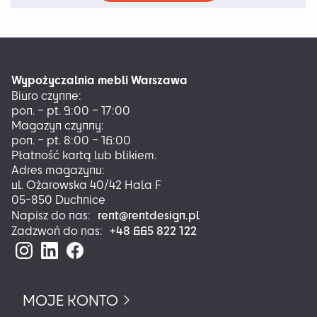
ma
wiele
wariantów.
Opcje
można
Wypożyczalnia mebli Warszawa
wybrać
Biuro czynne:
na
pon. – pt. 9:00 – 17:00
stronie
Magazyn czynny:
produktu
pon. – pt. 8:00 – 16:00
Płatność kartą lub blikiem.
Adres magazynu:
ul. Ożarowska 40/42 Hala F
05-850 Duchnice
rent@rentdesign.pl
Napisz do nas:
+48 665 822 122
Zadzwoń do nas:
MOJE KONTO