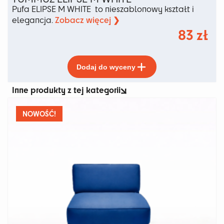
Pufa ELIPSE M WHITE to nieszablonowy kształt i
Zobacz więcej ❯
elegancja.
83
zł
Ten
Dodaj do wyceny
produkt
ma
Inne produkty z tej kategorii
wiele
wariantów.
Opcje
NOWOŚĆ!
można
wybrać
na
stronie
produktu