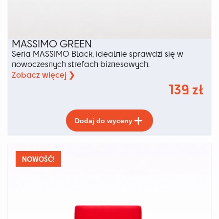
MASSIMO GREEN
Seria MASSIMO Black, idealnie sprawdzi się w
nowoczesnych strefach biznesowych.
Zobacz więcej ❯
139
zł
Ten
Dodaj do wyceny
produkt
ma
wiele
wariantów.
NOWOŚĆ!
Opcje
można
wybrać
na
stronie
produktu