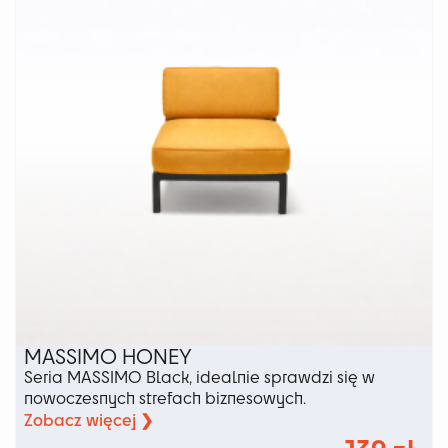
wybrać
na
stronie
produktu
MASSIMO HONEY
Seria MASSIMO Black, idealnie sprawdzi się w
nowoczesnych strefach biznesowych.
Zobacz więcej ❯