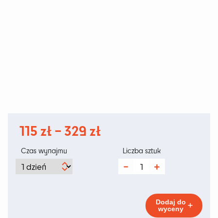
Zakres
115
zł
–
329
zł
cen:
Czas wynajmu
Liczba sztuk
od
ilość
Tummuz
115 zł
Puf
Puf
do
Navy
Dodaj do
Blue
wyceny