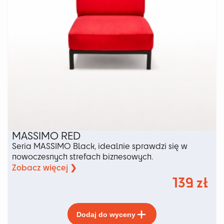
MASSIMO RED
Seria MASSIMO Black, idealnie sprawdzi się w
nowoczesnych strefach biznesowych.
Zobacz więcej ❯
139
zł
Ten
Dodaj do wyceny
produkt