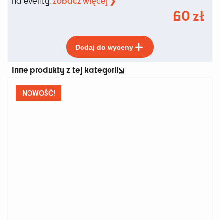
Zobacz więcej ❯
na eventy.
60
zł
Ten
Dodaj do wyceny
produkt
ma
Inne produkty z tej kategorii
wiele
wariantów.
Opcje
NOWOŚĆ!
można
wybrać
na
stronie
produktu