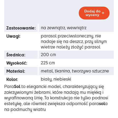
165 zł
Green
White
do
Dodaj do
wyceny
429 zł
Zastosowanie:
na zewnątrz, wewnątrz
Uwagi:
parasol przeciwsłoneczny, nie
nadaje się na deszcz, przy silnym
wietrze należy złożyć parasol
Średnica:
200 cm
Wysokość:
225 cm
Materiał:
metal, tkanina, tworzywo sztuczne
Kolor:
biały, niebieski
Sol
Para
to elegancki model, charakteryzujący się
zakrzywionymi żebrami, które nadają mu miękką i
wyrafinowaną linię. Ta konstrukcja nie tylko podnosi
sol
estetykę, ale również zwiększa odporność para
a
na podmuchy wiatru