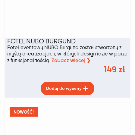
FOTEL NUBO BURGUND
Fotel eventowy NUBO Burgund został stworzony z
myślą o realizacjach, w których design idzie w parze
Zobacz więcej ❯
z funkcjonalnością.
149
zł
Ten
Dodaj do wyceny
produkt
ma
wiele
wariantów.
NOWOŚĆ!
Opcje
można
wybrać