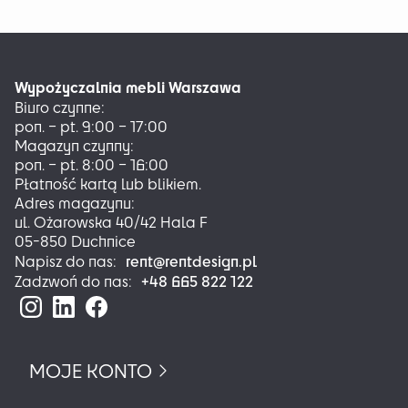
wiele
wariantów.
Opcje
można
Wypożyczalnia mebli Warszawa
wybrać
Biuro czynne:
na
pon. – pt. 9:00 – 17:00
stronie
Magazyn czynny:
produktu
pon. – pt. 8:00 – 16:00
Płatność kartą lub blikiem.
Adres magazynu:
ul. Ożarowska 40/42 Hala F
05-850 Duchnice
rent@rentdesign.pl
Napisz do nas:
+48 665 822 122
Zadzwoń do nas:
MOJE KONTO