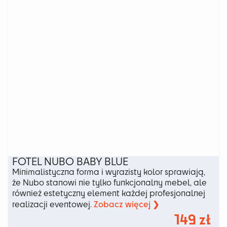
na
stronie
produktu
FOTEL NUBO BABY BLUE
Minimalistyczna forma i wyrazisty kolor sprawiają,
że Nubo stanowi nie tylko funkcjonalny mebel, ale
również estetyczny element każdej profesjonalnej
Zobacz więcej ❯
realizacji eventowej.
149
zł