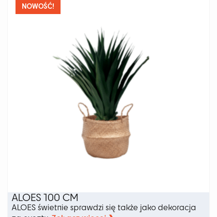
wariantów.
NOWOŚĆ!
Opcje
można
wybrać
na
stronie
produktu
ALOES 100 CM
ALOES świetnie sprawdzi się także jako dekoracja