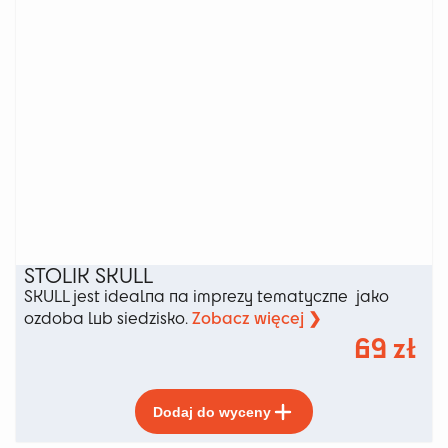
STOLIK SKULL
SKULL jest idealna na imprezy tematyczne jako
Zobacz więcej ❯
ozdoba lub siedzisko.
69
zł
Ten
Dodaj do wyceny
produkt
ma