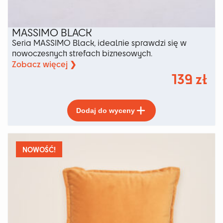
MASSIMO BLACK
Seria MASSIMO Black, idealnie sprawdzi się w
nowoczesnych strefach biznesowych.
Zobacz więcej ❯
139
zł
Ten
Dodaj do wyceny
produkt
ma
wiele
wariantów.
NOWOŚĆ!
Opcje
można
wybrać
na
stronie
produktu