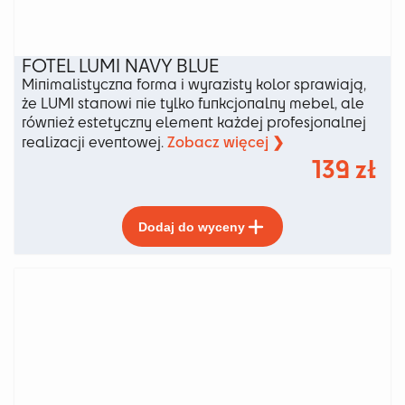
FOTEL LUMI NAVY BLUE
Minimalistyczna forma i wyrazisty kolor sprawiają,
że LUMI stanowi nie tylko funkcjonalny mebel, ale
również estetyczny element każdej profesjonalnej
Zobacz więcej ❯
realizacji eventowej.
139
zł
Ten
Dodaj do wyceny
produkt
ma
wiele
wariantów.
Opcje
można
wybrać
na
stronie
produktu