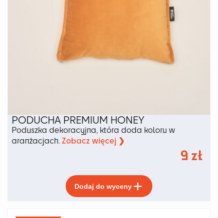
PODUCHA PREMIUM HONEY
Poduszka dekoracyjna, która doda koloru w
Zobacz więcej ❯
aranżacjach.
9
zł
Ten
Dodaj do wyceny
produkt
ma
wiele