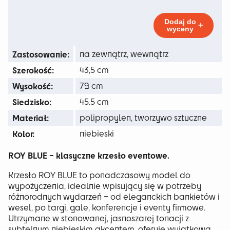
10 zł
Roy
Blue
do
Dodaj do
wyceny
47 zł
Zastosowanie:
na zewnątrz, wewnątrz
Szerokość:
43,5 cm
Wysokość:
79 cm
Siedzisko:
45.5 cm
Materiał:
polipropylen, tworzywo sztuczne
Kolor:
niebieski
ROY BLUE – klasyczne krzesło eventowe.
Krzesło ROY BLUE to ponadczasowy model do
wypożyczenia, idealnie wpisujący się w potrzeby
różnorodnych wydarzeń – od eleganckich bankietów i
wesel, po targi, gale, konferencje i eventy firmowe.
Utrzymane w stonowanej, jasnoszarej tonacji z
subtelnym niebieskim akcentem, oferuje wyjątkową