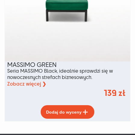
MASSIMO GREEN
Seria MASSIMO Black, idealnie sprawdzi się w
nowoczesnych strefach biznesowych.
Zobacz więcej ❯
139
zł
Ten
Dodaj do wyceny
produkt
ma
wiele
wariantów.