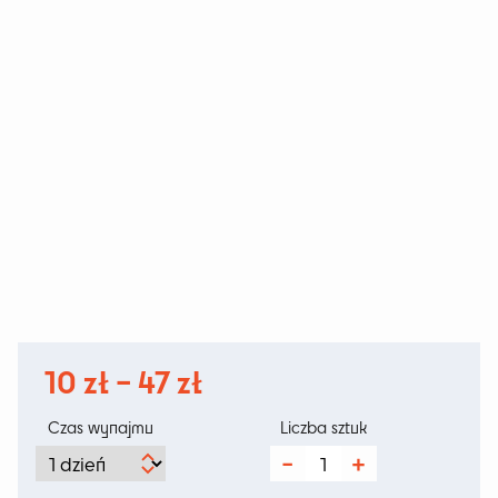
Zakres
10
zł
–
47
zł
cen:
Czas wynajmu
Liczba sztuk
od
ilość
Krzesło