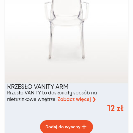
KRZESŁO VANITY ARM
Krzesło VANITY to doskonały sposób na
Zobacz więcej ❯
nietuzinkowe wnętrze.
12
zł
Ten
Dodaj do wyceny
produkt