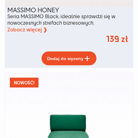
MASSIMO HONEY
Seria MASSIMO Black, idealnie sprawdzi się w
nowoczesnych strefach biznesowych.
Zobacz więcej ❯
139
zł
Ten
Dodaj do wyceny
produkt
ma
wiele
wariantów.
NOWOŚĆ!
Opcje
można
wybrać
na
stronie
produktu