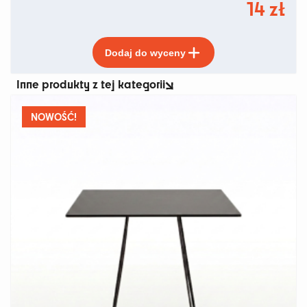
14
zł
Ten
Dodaj do wyceny
produkt
ma
Inne produkty z tej kategorii
wiele
wariantów.
Opcje
NOWOŚĆ!
można
wybrać
na
stronie
produktu