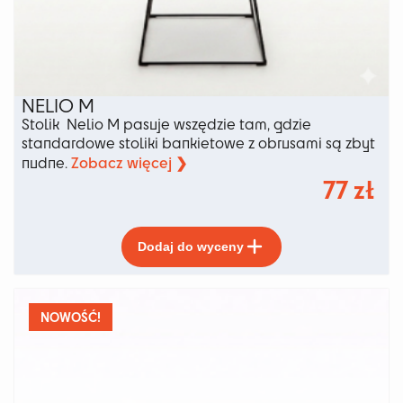
NELIO M
Stolik Nelio M pasuje wszędzie tam, gdzie
standardowe stoliki bankietowe z obrusami są zbyt
Zobacz więcej ❯
nudne.
77
zł
Ten
Dodaj do wyceny
produkt
ma
wiele
wariantów.
NOWOŚĆ!
Opcje
można
wybrać
na