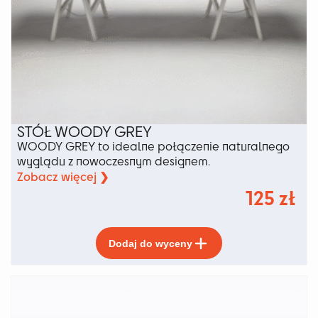
STÓŁ WOODY GREY
WOODY GREY to idealne połączenie naturalnego
wyglądu z nowoczesnym designem.
Zobacz więcej ❯
125
zł
Ten
Dodaj do wyceny
produkt
ma
wiele
wariantów.
Opcje