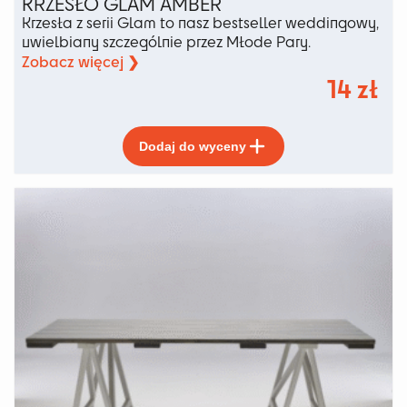
KRZESŁO GLAM AMBER
Krzesła z serii Glam to nasz bestseller weddingowy,
uwielbiany szczególnie przez Młode Pary.
Zobacz więcej ❯
14
zł
Ten
Dodaj do wyceny
produkt
ma
wiele
wariantów.
Opcje
można
wybrać
na
stronie
produktu