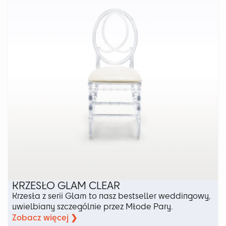
można
wybrać
na
stronie
produktu
KRZESŁO GLAM CLEAR
Krzesła z serii Glam to nasz bestseller weddingowy,
uwielbiany szczególnie przez Młode Pary.
Zobacz więcej ❯