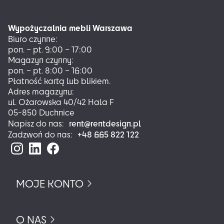
Opcje
można
Wypożyczalnia mebli Warszawa
wybrać
Biuro czynne:
na
pon. – pt. 9:00 – 17:00
stronie
Magazyn czynny:
produktu
pon. – pt. 8:00 – 16:00
Płatność kartą lub blikiem.
Adres magazynu:
ul. Ożarowska 40/42 Hala F
05-850 Duchnice
rent@rentdesign.pl
Napisz do nas:
+48 665 822 122
Zadzwoń do nas:
MOJE KONTO
O NAS