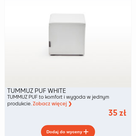
stronie
produktu
TUMMUZ PUF WHITE
TUMMUZ PUF to komfort i wygoda w jednym
Zobacz więcej ❯
produkcie.
35
zł
Ten
Dodaj do wyceny
produkt