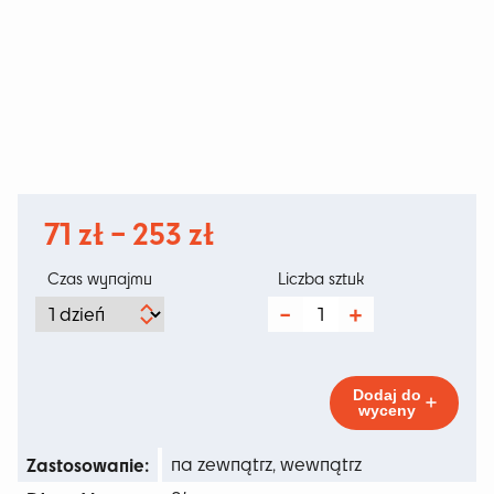
Zakres
71
zł
–
253
zł
cen:
Czas wynajmu
Liczba sztuk
od
ilość
Rattang
71 zł
Center
do
Dodaj do
wyceny
253 zł
Zastosowanie:
na zewnątrz, wewnątrz