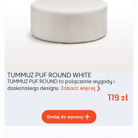
TUMMUZ PUF ROUND WHITE
TUMMUZ PUF ROUND to połączenie wygody i
Zobacz więcej ❯
doskonałego designu.
119
zł
Ten
Dodaj do wyceny
produkt
ma
wiele