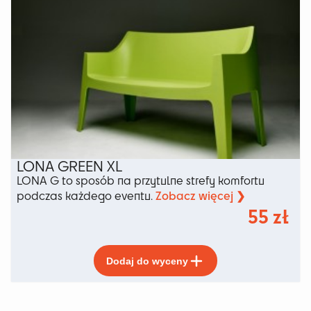
Opcje
można
wybrać
na
stronie
produktu
LONA GREEN XL
LONA G to sposób na przytulne strefy komfortu
Zobacz więcej ❯
podczas każdego eventu.
55
zł
Ten
Dodaj do wyceny
produkt
ma
wiele
wariantów.