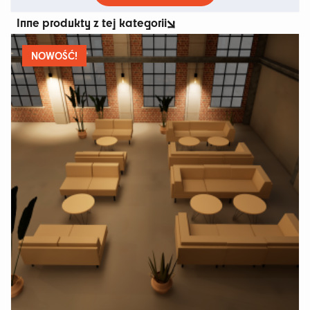
ma
Inne produkty z tej kategorii
wiele
wariantów.
Opcje
NOWOŚĆ!
można
wybrać
na
stronie
produktu