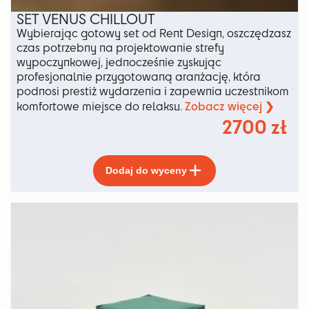
SET VENUS CHILLOUT
Wybierając gotowy set od Rent Design, oszczędzasz
czas potrzebny na projektowanie strefy
wypoczynkowej, jednocześnie zyskując
profesjonalnie przygotowaną aranżację, która
podnosi prestiż wydarzenia i zapewnia uczestnikom
Zobacz więcej ❯
komfortowe miejsce do relaksu.
2700
zł
Ten
Dodaj do wyceny
produkt
ma
wiele
wariantów.
Opcje
można
wybrać
na
stronie
produktu