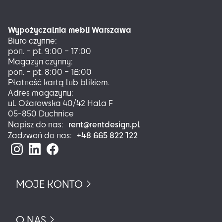
Opcje
można
Wypożyczalnia mebli Warszawa
wybrać
Biuro czynne:
na
pon. – pt. 9:00 – 17:00
stronie
Magazyn czynny:
produktu
pon. – pt. 8:00 – 16:00
Płatność kartą lub blikiem.
Adres magazynu:
ul. Ożarowska 40/42 Hala F
05-850 Duchnice
rent@rentdesign.pl
Napisz do nas:
+48 665 822 122
Zadzwoń do nas:
MOJE KONTO
O NAS