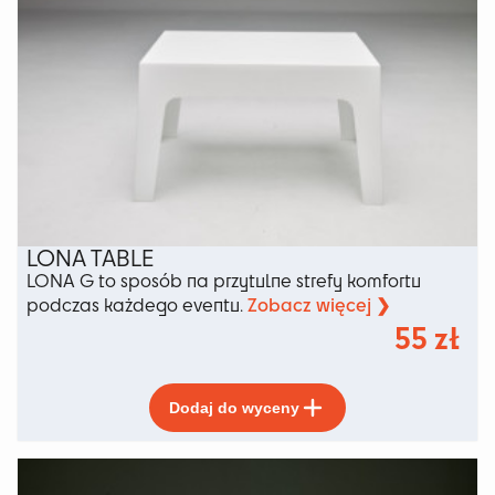
Opcje
można
wybrać
na
stronie
produktu
LONA TABLE
LONA G to sposób na przytulne strefy komfortu
Zobacz więcej ❯
podczas każdego eventu.
55
zł
Ten
Dodaj do wyceny
produkt
ma
wiele
wariantów.