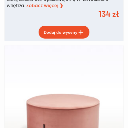
Zobacz więcej ❯
wnętrza.
134
zł
Ten
Dodaj do wyceny
produkt
ma
wiele
wariantów.
Opcje
można
wybrać
na
stronie
produktu