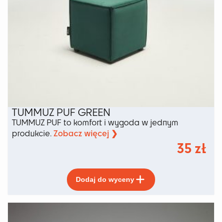
TUMMUZ PUF GREEN
TUMMUZ PUF to komfort i wygoda w jednym
Zobacz więcej ❯
produkcie.
35
zł
Ten
Dodaj do wyceny
produkt
ma
wiele
wariantów.