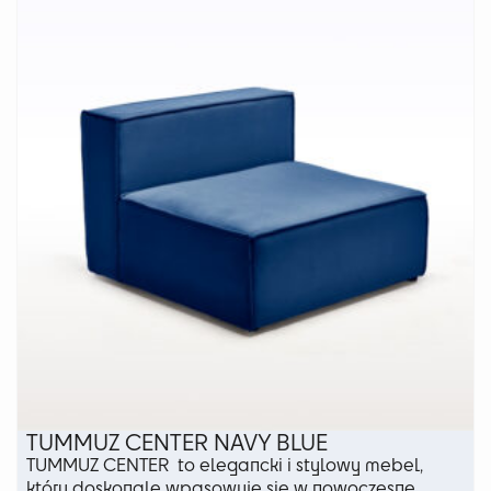
wariantów.
Opcje
można
wybrać
na
stronie
produktu
TUMMUZ CENTER NAVY BLUE
TUMMUZ CENTER to elegancki i stylowy mebel,
który doskonale wpasowuje się w nowoczesne