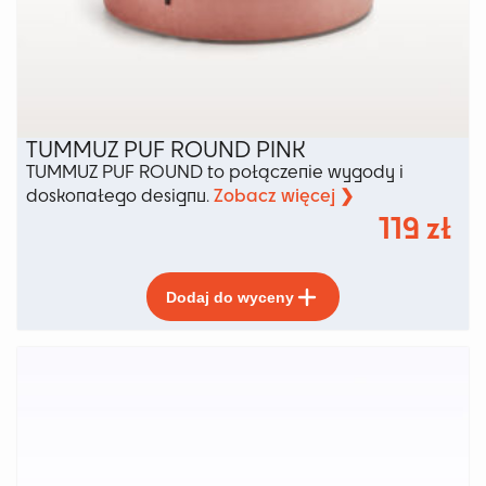
TUMMUZ PUF ROUND PINK
TUMMUZ PUF ROUND to połączenie wygody i
Zobacz więcej ❯
doskonałego designu.
119
zł
Ten
Dodaj do wyceny
produkt
ma
wiele
wariantów.
Opcje
można
wybrać
na