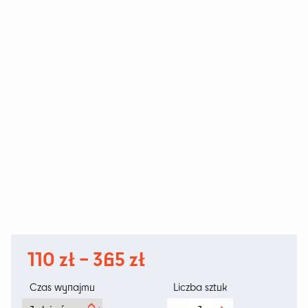
Zakres
110
zł
–
365
zł
cen:
Czas wynajmu
Liczba sztuk