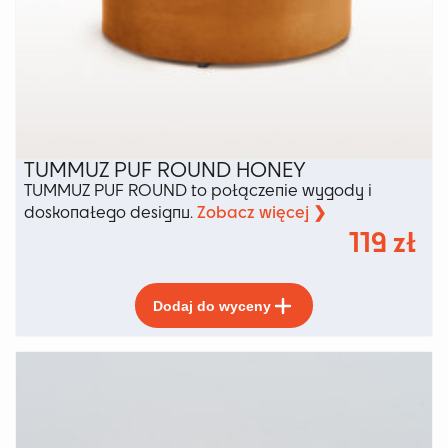
TUMMUZ PUF ROUND HONEY
TUMMUZ PUF ROUND to połączenie wygody i
Zobacz więcej ❯
doskonałego designu.
119
zł
Ten
Dodaj do wyceny
produkt
ma
wiele
wariantów.
Opcje
można
wybrać