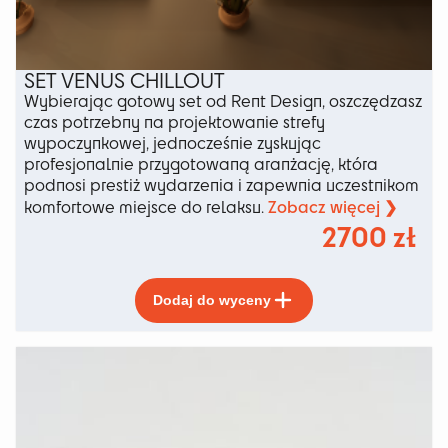
SET VENUS CHILLOUT
Wybierając gotowy set od Rent Design, oszczędzasz
czas potrzebny na projektowanie strefy
wypoczynkowej, jednocześnie zyskując
profesjonalnie przygotowaną aranżację, która
podnosi prestiż wydarzenia i zapewnia uczestnikom
Zobacz więcej ❯
komfortowe miejsce do relaksu.
2700
zł
Ten
Dodaj do wyceny
produkt
ma
wiele
wariantów.
Opcje
można
wybrać