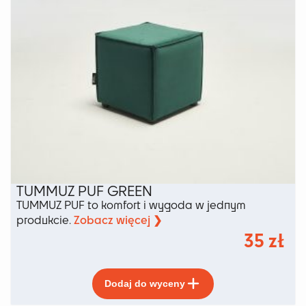
na
stronie
produktu
TUMMUZ PUF GREEN
TUMMUZ PUF to komfort i wygoda w jednym
Zobacz więcej ❯
produkcie.
35
zł
Ten
Dodaj do wyceny
produkt
ma