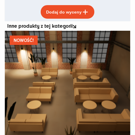
Ten
Dodaj do wyceny
produkt
ma
Inne produkty z tej kategorii
wiele
wariantów.
Opcje
NOWOŚĆ!
można
wybrać
na
stronie
produktu