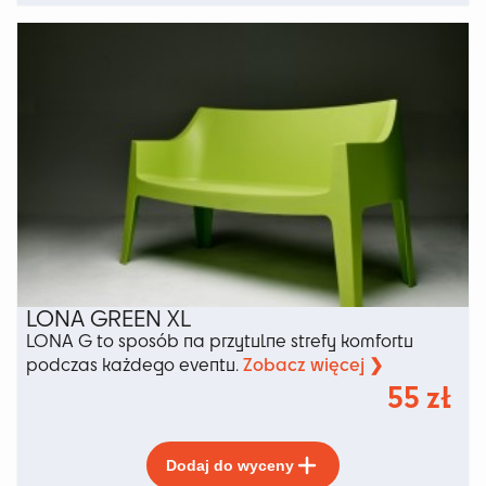
ma
wiele
wariantów.
Opcje
można
wybrać
na
stronie
produktu
LONA GREEN XL
LONA G to sposób na przytulne strefy komfortu
Zobacz więcej ❯
podczas każdego eventu.
55
zł
Ten
Dodaj do wyceny
produkt