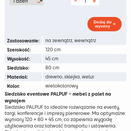
od
ilość
Pufa
110 zł
Palpuf
Flower
do
Dodaj do
wyceny
365 zł
Zastosowanie:
na zewnątrz, wewnątrz
Szerokość:
120 cm
Wysokość:
45 cm
Siedzisko:
80 cm
Materiał:
drewno, sklejka, welur
Kolor:
wielokolorowy
Siedzisko eventowe PALPUF – mebel z palet na
wynajem
Siedzisko PALPUF to idealne rozwiązanie na eventy,
targi, konferencje i imprezy plenerowe. Ma optymalne
wymiary 120 × 80 × 45 cm, co zapewnia wygodę
użytkowania oraz łatwość transportu i ustawienia.