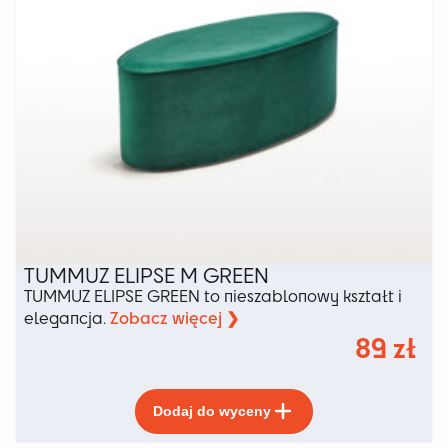
TUMMUZ ELIPSE M GREEN
TUMMUZ ELIPSE GREEN to nieszablonowy kształt i
Zobacz więcej ❯
elegancja.
89
zł
Ten
Dodaj do wyceny
produkt
ma