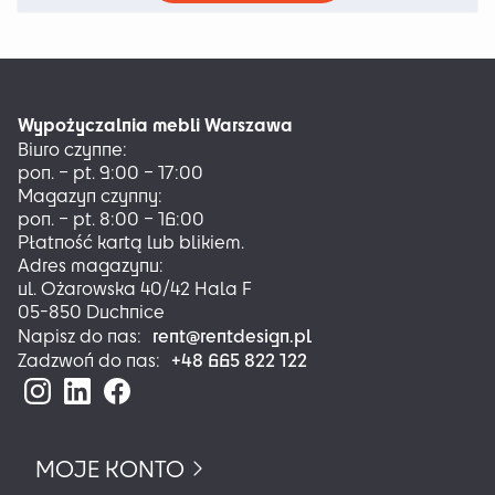
ma
wiele
wariantów.
Opcje
można
Wypożyczalnia mebli Warszawa
wybrać
Biuro czynne:
na
pon. – pt. 9:00 – 17:00
stronie
Magazyn czynny:
produktu
pon. – pt. 8:00 – 16:00
Płatność kartą lub blikiem.
Adres magazynu:
ul. Ożarowska 40/42 Hala F
05-850 Duchnice
rent@rentdesign.pl
Napisz do nas:
+48 665 822 122
Zadzwoń do nas:
MOJE KONTO