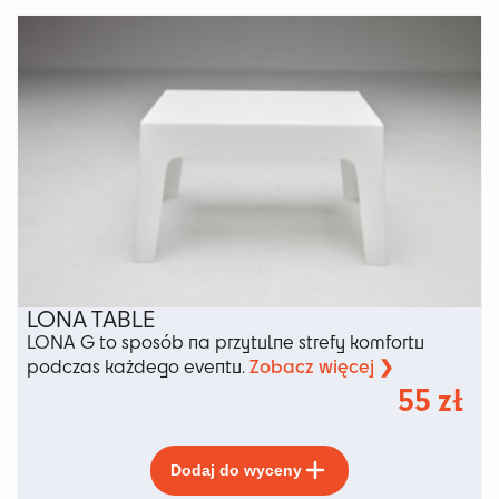
wiele
wariantów.
Opcje
można
wybrać
na
stronie
produktu
LONA TABLE
LONA G to sposób na przytulne strefy komfortu
Zobacz więcej ❯
podczas każdego eventu.
55
zł
Ten
Dodaj do wyceny
produkt