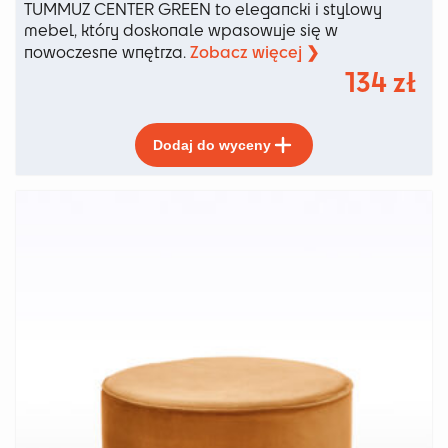
TUMMUZ CENTER GREEN to elegancki i stylowy
mebel, który doskonale wpasowuje się w
Zobacz więcej ❯
nowoczesne wnętrza.
134
zł
Ten
Dodaj do wyceny
produkt
ma
wiele
wariantów.
Opcje
można
wybrać
na
stronie
produktu