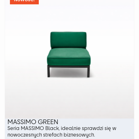
Opcje
można
wybrać
na
stronie
produktu
MASSIMO GREEN
Seria MASSIMO Black, idealnie sprawdzi się w
nowoczesnych strefach biznesowych.