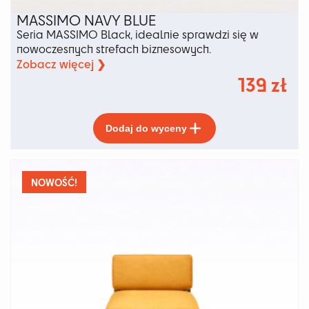
MASSIMO NAVY BLUE
Seria MASSIMO Black, idealnie sprawdzi się w
nowoczesnych strefach biznesowych.
Zobacz więcej ❯
139
zł
Ten
Dodaj do wyceny
produkt
ma
wiele
wariantów.
NOWOŚĆ!
Opcje
można
wybrać
na
stronie
produktu