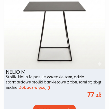
produktu
NELIO M
Stolik Nelio M pasuje wszędzie tam, gdzie
standardowe stoliki bankietowe z obrusami są zbyt
Zobacz więcej ❯
nudne.
77
zł
Ten