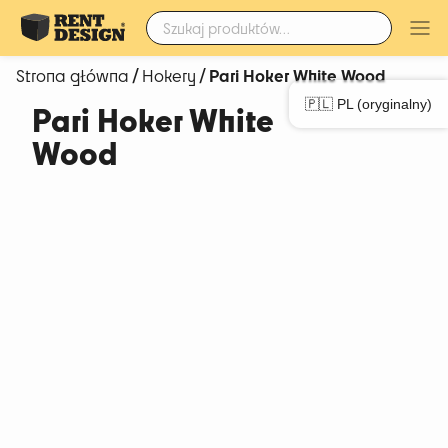
Szukaj:
/
/ Pari Hoker White Wood
Strona główna
Hokery
🇵🇱 PL (oryginalny)
Pari Hoker White
Wood