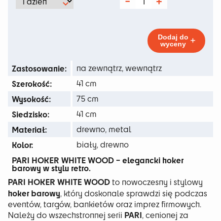
od
ilość
Pari
39 zł
Hoker
White
do
Wood
Dodaj do
wyceny
109 zł
Zastosowanie:
na zewnątrz, wewnątrz
Szerokość:
41 cm
Wysokość:
75 cm
Siedzisko:
41 cm
Materiał:
drewno, metal
Kolor:
biały, drewno
PARI HOKER WHITE WOOD – elegancki hoker
barowy w stylu retro.
PARI HOKER WHITE WOOD
to nowoczesny i stylowy
hoker barowy
, który doskonale sprawdzi się podczas
eventów, targów, bankietów oraz imprez firmowych.
PARI
Należy do wszechstronnej serii
, cenionej za