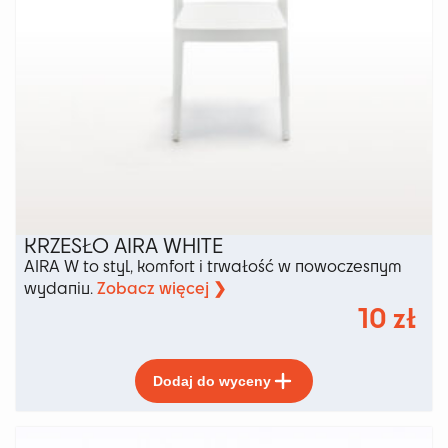
KRZESŁO AIRA WHITE
AIRA W to styl, komfort i trwałość w nowoczesnym
Zobacz więcej ❯
wydaniu.
10
zł
Ten
Dodaj do wyceny
produkt
ma
wiele