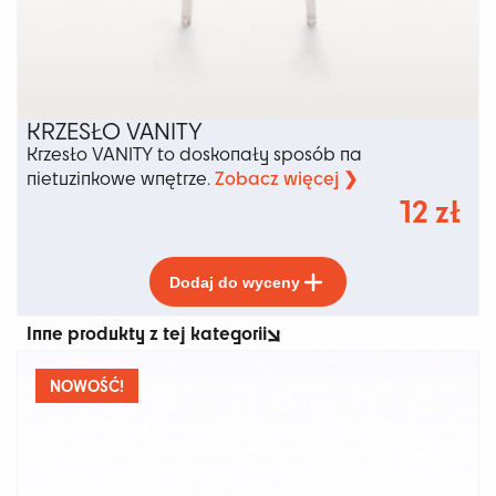
KRZESŁO VANITY
Krzesło VANITY to doskonały sposób na
Zobacz więcej ❯
nietuzinkowe wnętrze.
12
zł
Ten
Dodaj do wyceny
produkt
ma
Inne produkty z tej kategorii
wiele
wariantów.
Opcje
NOWOŚĆ!
można
wybrać
na
stronie