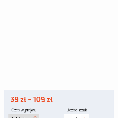
Zakres
39
zł
–
109
zł
cen:
Czas wynajmu
Liczba sztuk