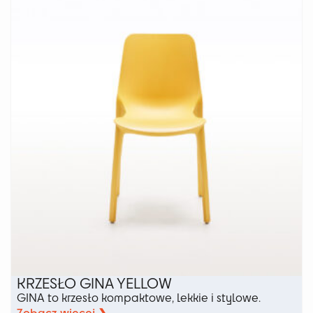
wariantów.
Opcje
można
wybrać
na
stronie
produktu
KRZESŁO GINA YELLOW
GINA to krzesło kompaktowe, lekkie i stylowe.
Zobacz więcej ❯