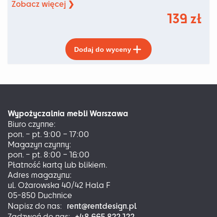
Zobacz więcej ❯
139
zł
Ten
Dodaj do wyceny
produkt
ma
wiele
wariantów.
Opcje
można
Wypożyczalnia mebli Warszawa
wybrać
Biuro czynne:
na
pon. – pt. 9:00 – 17:00
stronie
Magazyn czynny:
produktu
pon. – pt. 8:00 – 16:00
Płatność kartą lub blikiem.
Adres magazynu:
ul. Ożarowska 40/42 Hala F
05-850 Duchnice
rent@rentdesign.pl
Napisz do nas:
+48 665 822 122
Zadzwoń do nas: