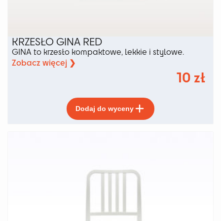
KRZESŁO GINA RED
GINA to krzesło kompaktowe, lekkie i stylowe.
Zobacz więcej ❯
10
zł
Ten
Dodaj do wyceny
produkt
ma
wiele
wariantów.
Opcje
można
wybrać
na
stronie
produktu