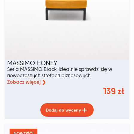
MASSIMO HONEY
Seria MASSIMO Black, idealnie sprawdzi się w
nowoczesnych strefach biznesowych.
Zobacz więcej ❯
139
zł
Ten
Dodaj do wyceny
produkt
ma
wiele
wariantów.
NOWOŚĆ!