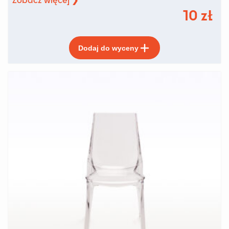
10
zł
Ten
Dodaj do wyceny
produkt
ma
wiele
wariantów.
Opcje
można
wybrać
na
stronie
produktu