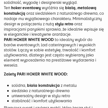
solidność, wygodę i designerski wygląd.
hoker eventowy
białą, metalową
Ten
wyróżnia się
konstrukcją
oraz siedziskiem z naturalnego drewna, co
nadaje mu wyjątkowego charakteru. Minimalistyczny
stylu retro
design w połączeniu z nutą
oraz
inspiracjami paryskimi sprawia, że idealnie wpisuje się
w eleganckie i kreatywne aranżacje.
PARI HOKER WHITE WOOD
to idealny wybór do
barów eventowych, lad cateringowych i wysokich
stołów. Łączy w sobie estetykę, trwałość i komfort
użytkowania, dlatego jest często wybierany jako
element wyposażenia na prestiżowe wydarzenia i
wesela.
Zalety PARI HOKER WHITE WOOD:
biała konstrukcja
solidna,
z metalu
siedzisko z naturalnego drewna
uniwersalny design w stylu retro
stabilność i komfort użytkowania
Planujesz event i szukasz mebli, które łączą styl i