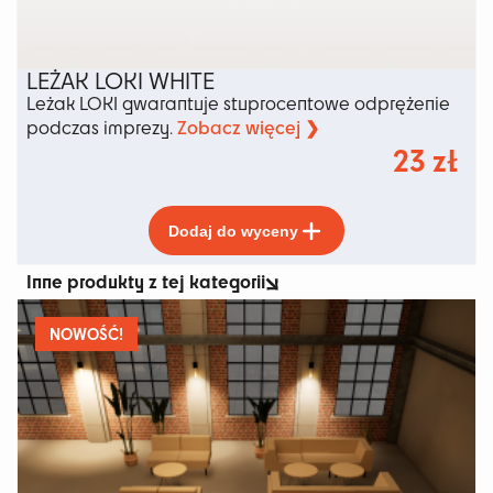
LEŻAK LOKI WHITE
Leżak LOKI gwarantuje stuprocentowe odprężenie
Zobacz więcej ❯
podczas imprezy.
23
zł
Ten
Dodaj do wyceny
produkt
ma
Inne produkty z tej kategorii
wiele
wariantów.
Opcje
NOWOŚĆ!
można
wybrać
na
stronie
produktu