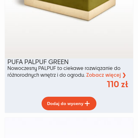
PUFA PALPUF GREEN
Nowoczesny PALPUF to ciekawe rozwiązanie do
Zobacz więcej ❯
różnorodnych wnętrz i do ogrodu.
110
zł
Ten
Dodaj do wyceny
produkt
ma
wiele
wariantów.
Opcje