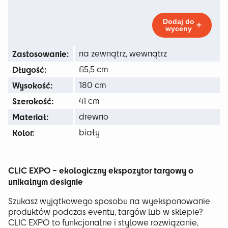
65 zł
Clic
Expo
do
Dodaj do
wyceny
209 zł
Zastosowanie:
na zewnątrz, wewnątrz
Długość:
65,5 cm
Wysokość:
180 cm
Szerokość:
41 cm
Materiał:
drewno
Kolor:
biały
CLIC EXPO – ekologiczny ekspozytor targowy o
unikalnym designie
Szukasz wyjątkowego sposobu na wyeksponowanie
produktów podczas eventu, targów lub w sklepie?
CLIC EXPO to funkcjonalne i stylowe rozwiązanie,