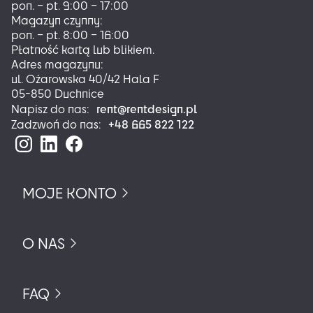
pon. – pt. 9:00 – 17:00
stronie
Magazyn czynny:
produktu
pon. – pt. 8:00 – 16:00
Płatność kartą lub blikiem.
Adres magazynu:
ul. Ożarowska 40/42 Hala F
05-850 Duchnice
rent@rentdesign.pl
Napisz do nas:
+48 665 822 122
Zadzwoń do nas:
MOJE KONTO
O NAS
FAQ