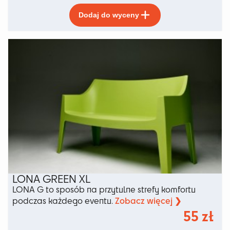
Ten
Dodaj do wyceny
produkt
ma
wiele
wariantów.
Opcje
można
wybrać
na
stronie
produktu
LONA GREEN XL
LONA G to sposób na przytulne strefy komfortu
Zobacz więcej ❯
podczas każdego eventu.
55
zł