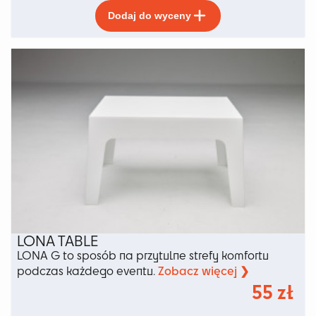
Ten
Dodaj do wyceny
produkt
ma
wiele
wariantów.
Opcje
można
wybrać
na
stronie
produktu
LONA TABLE
LONA G to sposób na przytulne strefy komfortu
Zobacz więcej ❯
podczas każdego eventu.
55
zł