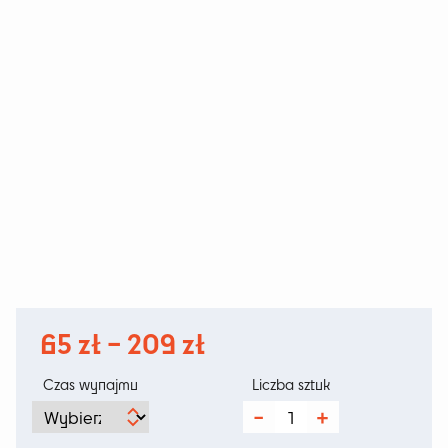
Zakres
65
zł
–
209
zł
cen:
Czas wynajmu
Liczba sztuk
od
ilość
Regał