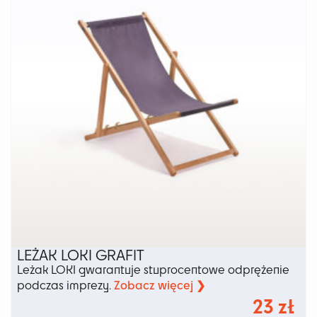
można
wybrać
na
stronie
produktu
LEŻAK LOKI GRAFIT
Leżak LOKI gwarantuje stuprocentowe odprężenie
Zobacz więcej ❯
podczas imprezy.
23
zł