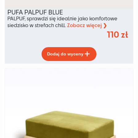
PUFA PALPUF BLUE
PALPUF, sprawdzi się idealnie jako komfortowe
Zobacz więcej ❯
siedzisko w strefach chill.
110
zł
Ten
Dodaj do wyceny
produkt
ma
wiele
wariantów.
Opcje
można
wybrać
na
stronie
produktu