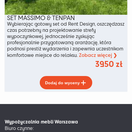
SET MASSIMO & TENPAN
Wybierając gotowy set od Rent Design, oszczędzasz
czas potrzebny na projektowanie strefy
wypoczynkowej, jednocześnie zyskując
profesjonalnie przygotowaną aranżację, która
podnosi prestiż wydarzenia i zapewnia uczestnikom
Zobacz więcej ❯
komfortowe miejsce do relaksu.
3950
zł
Ten
Dodaj do wyceny
produkt
ma
wiele
wariantów.
Opcje
można
Wypożyczalnia mebli Warszawa
wybrać
Biuro czynne:
na