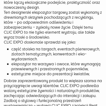
które łączy ekologiczne podejście, praktyczność oraz
nowoczesny design.
Ten designerski ekspozytor targowy został wykonany z
drewnianych skrzynek pochodzących z recyklingu,
które – po odpowiednim odświeżeniu i
zabezpieczeniu – zyskały nowe życie. Dzięki temu
CLIC EXPO to nie tylko element wystroju, ale także
wyraz troski o środowisko.
CLIC EXPO doskonale sprawdzi się jako:
część stoiska na targach, eventach plenerowych,
zlotach tematycznych, konwentach i eko-
wydarzeniach.
ekspozytor na warzywa i owoce, które wymagają
przewiewnych i przestronnych pojemników,
estetyczne miejsce do prezentacji kwiatów,
Dobrze zaprezentowany produkt to większa szansa na
przyciągnięcie uwagi klientów. CLIC EXPO podkreśla
walory estetyczne żywności i naturalnych produktów,
zachęcając odwiedzających do interakcji i zakupu.
Zadbaj o stylową i funkcjonalną przestrzeń
wystawienniczą – wybierz CLIC EXPO z kolekcji Rent