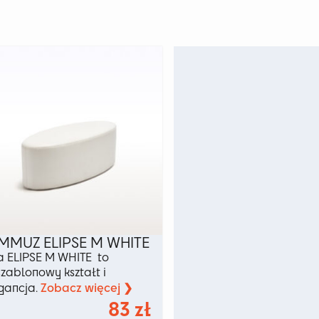
MMUZ ELIPSE M WHITE
a ELIPSE M WHITE to
szablonowy kształt i
Zobacz więcej ❯
gancja.
83
zł