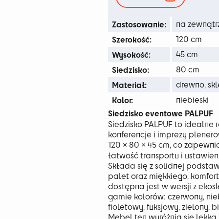
36
Zastosowanie:
na zewnątr
Szerokość:
120 cm
Wysokość:
45 cm
Siedzisko:
80 cm
Materiał:
drewno, skl
Kolor:
niebieski
Siedzisko eventowe PALPUF
Siedzisko PALPUF to idealne r
konferencje i imprezy plene
120 × 80 × 45 cm, co zapewn
łatwość transportu i ustawien
Składa się z solidnej podsta
palet oraz miękkiego, komfor
dostępna jest w wersji z ekosk
gamie kolorów: czerwony, niebi
fioletowy, fuksjowy, zielony, b
Mebel ten wyróżnia się lekką