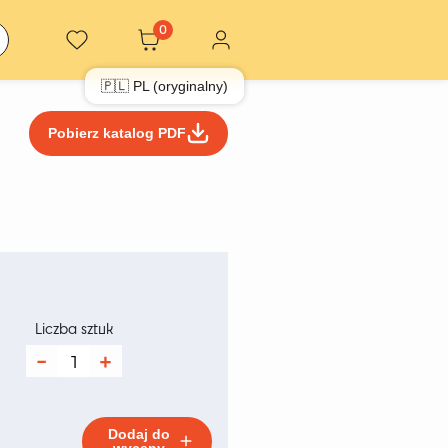
0
🇵🇱 PL (oryginalny)
Pobierz katalog PDF
kres
n:
Liczba sztuk
ilość
Pufa
0 zł
Palpuf
Blue
Dodaj do