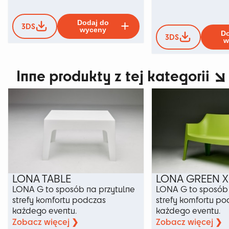
Ten
Dodaj do
3DS
produkt
wyceny
Do
3DS
ma
w
wiele
wariantów.
Inne produkty z tej kategorii
Opcje
można
wybrać
na
stronie
produktu
LONA TABLE
LONA GREEN X
LONA G to sposób na przytulne
LONA G to sposób 
strefy komfortu podczas
strefy komfortu p
każdego eventu.
każdego eventu.
Zobacz więcej ❯
Zobacz więcej ❯