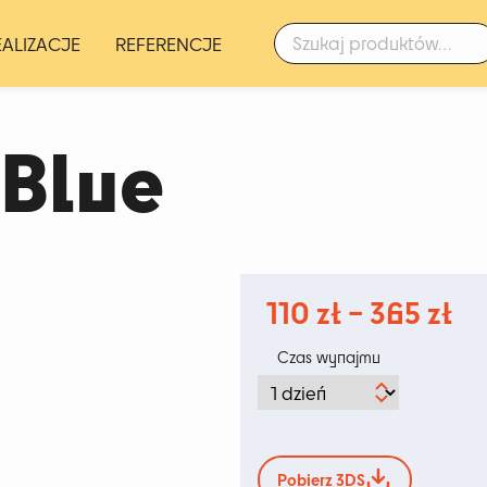
Szukaj:
EALIZACJE
REFERENCJE
 Blue
Za
110
zł
–
365
zł
ce
Czas wynajmu
od
11
do
Pobierz 3DS