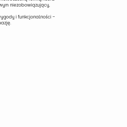
wym niezobowiązujący,
ygody i funkcjonalności –
azję.