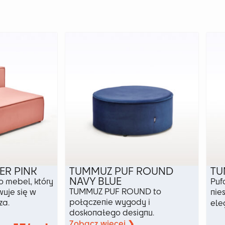
ER PINK
TUMMUZ PUF ROUND
TU
NAVY BLUE
 mebel, który
Puf
TUMMUZ PUF ROUND to
uje się w
nie
połączenie wygody i
za.
ele
doskonałego designu.
Zobacz więcej ❯