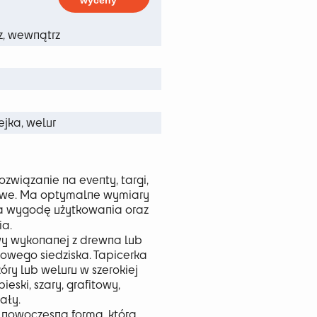
wyceny
5 zł
z, wewnątrz
ejka, welur
ozwiązanie na eventy, targi,
rowe. Ma optymalne wymiary
ia wygodę użytkowania oraz
ia.
wy wykonanej z drewna lub
towego siedziska. Tapicerka
óry lub weluru w szerokiej
eski, szary, grafitowy,
iały.
, nowoczesną formą, która