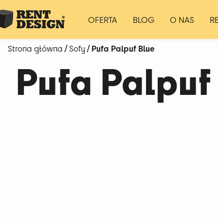
OFERTA
BLOG
O NAS
R
/
/ Pufa Palpuf Blue
Strona główna
Sofy
Pufa Palpuf