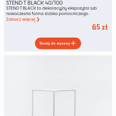
STEND T BLACK 40/100
STEND T BLACK to dekoracyjny ekspozytor lub
nowoczesna forma stolika pomocniczego.
Zobacz więcej ❯
65
zł
Ten
Dodaj do wyceny
produkt
ma
wiele
wariantów.
Opcje
można
wybrać
na
stronie
produktu