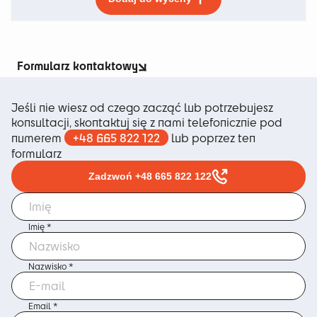
produkt
ma
wiele
wariantów.
Opcje
Formularz kontaktowy
można
wybrać
Jeśli nie wiesz od czego zacząć lub potrzebujesz
na
konsultacji, skontaktuj się z nami telefonicznie pod
stronie
+48 665 822 122
numerem
lub poprzez ten
produktu
formularz
Zadzwoń +48 665 822 122
Imię *
Nazwisko *
Email *