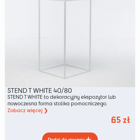
produktu
STEND T WHITE 40/80
STEND T WHITE to dekoracyjny ekspozytor lub
nowoczesna forma stolika pomocniczego.
Zobacz więcej ❯
65
zł
Ten
Dodaj do wyceny