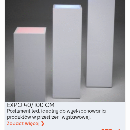
można
wybrać
na
stronie
produktu
EXPO 40/100 CM
Postument led, idealny do wyeksponowania
produktów w przestrzeni wystawowej.
Zobacz więcej ❯