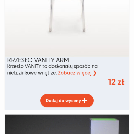
KRZESŁO VANITY ARM
Krzesło VANITY to doskonały sposób na
Zobacz więcej ❯
nietuzinkowe wnętrze.
12
zł
Ten
Dodaj do wyceny
produkt
ma
wiele
wariantów.
Opcje