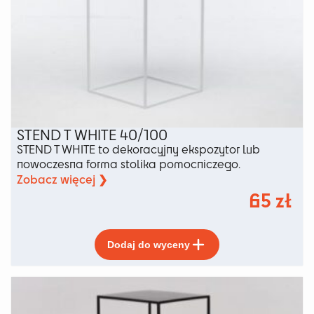
STEND T WHITE 40/100
STEND T WHITE to dekoracyjny ekspozytor lub
nowoczesna forma stolika pomocniczego.
Zobacz więcej ❯
65
zł
Ten
Dodaj do wyceny
produkt
ma
wiele
wariantów.
Opcje