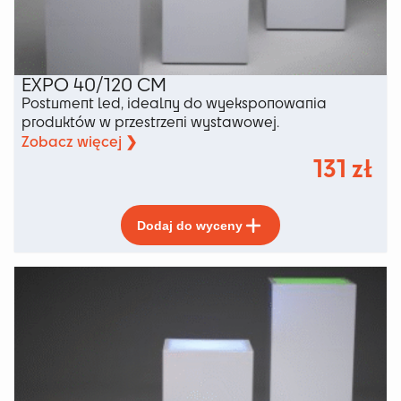
EXPO 40/120 CM
Postument led, idealny do wyeksponowania
produktów w przestrzeni wystawowej.
Zobacz więcej ❯
131
zł
Ten
Dodaj do wyceny
produkt
ma
wiele
wariantów.
Opcje
można
wybrać
na
stronie