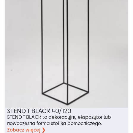
można
wybrać
na
stronie
produktu
STEND T BLACK 40/120
STEND T BLACK to dekoracyjny ekspozytor lub
nowoczesna forma stolika pomocniczego.
Zobacz więcej ❯