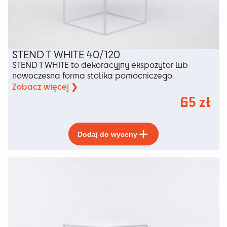
STEND T WHITE 40/120
STEND T WHITE to dekoracyjny ekspozytor lub
nowoczesna forma stolika pomocniczego.
Zobacz więcej ❯
65
zł
Ten
Dodaj do wyceny
produkt
ma
wiele
wariantów.
Opcje
można
wybrać
na
stronie