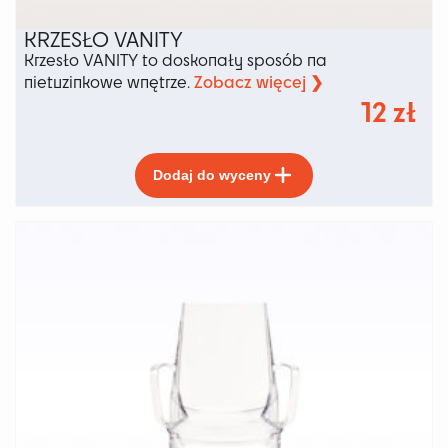
KRZESŁO VANITY
Krzesło VANITY to doskonały sposób na
Zobacz więcej ❯
nietuzinkowe wnętrze.
12
zł
Ten
Dodaj do wyceny
produkt
ma
wiele
wariantów.
Opcje
można
wybrać
na
stronie
produktu