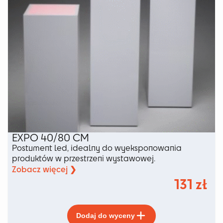
produktu
EXPO 40/80 CM
Postument led, idealny do wyeksponowania
produktów w przestrzeni wystawowej.
Zobacz więcej ❯
131
zł
Ten
Dodaj do wyceny
produkt