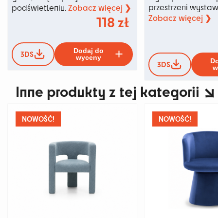
Zobacz więcej ❯
przestrzeni wysta
podświetleniu.
Zobacz więcej ❯
118
zł
Ten
Dodaj do
3DS
produkt
wyceny
Do
3DS
ma
w
wiele
Inne produkty z tej kategorii
wariantów.
Opcje
można
wybrać
NOWOŚĆ!
NOWOŚĆ!
na
stronie
produktu