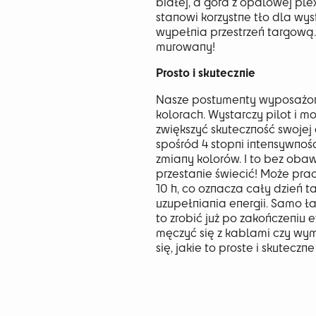
białej, a góra z opalowej plex
stanowi korzystne tło dla wy
wypełnia przestrzeń targową.
murowany!
Prosto i skutecznie
Nasze postumenty wyposażon
kolorach. Wystarczy pilot i mo
zwiększyć skuteczność swojej 
spośród 4 stopni intensywnoś
zmiany kolorów. I to bez obaw,
przestanie świecić! Może pra
10 h, co oznacza cały dzień 
uzupełniania energii. Samo ł
to zrobić już po zakończeniu e
męczyć się z kablami czy wymi
się, jakie to proste i skuteczn