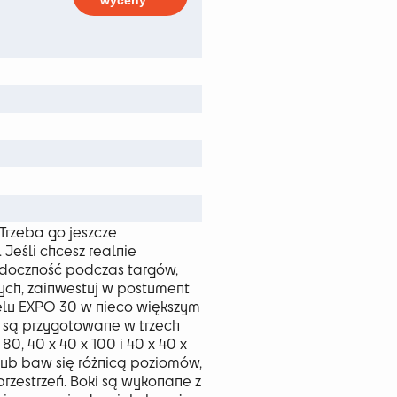
wyceny
9 zł
Trzeba go jeszcze
eśli chcesz realnie
idoczność podczas targów,
ch, zainwestuj w postument
lu EXPO 30 w nieco większym
e są przygotowane w trzech
80, 40 x 40 x 100 i 40 x 40 x
lub baw się różnicą poziomów,
rzestrzeń. Boki są wykonane z