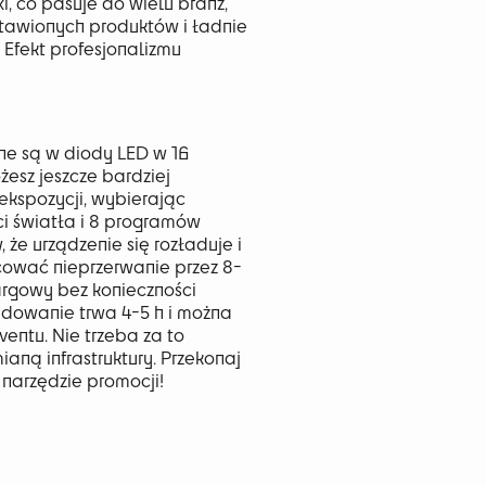
i, co pasuje do wielu branż,
stawionych produktów i ładnie
 Efekt profesjonalizmu
e są w diody LED w 16
żesz jeszcze bardziej
ekspozycji, wybierając
ci światła i 8 programów
 że urządzenie się rozładuje i
cować nieprzerwanie przez 8-
targowy bez konieczności
adowanie trwa 4-5 h i można
ventu. Nie trzeba za to
aną infrastruktury. Przekonaj
e narzędzie promocji!