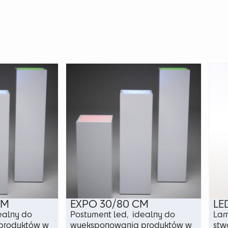
CM
EXPO 30/80 CM
LE
ealny do
Postument led, idealny do
Lam
produktów w
wyeksponowania produktów w
stw