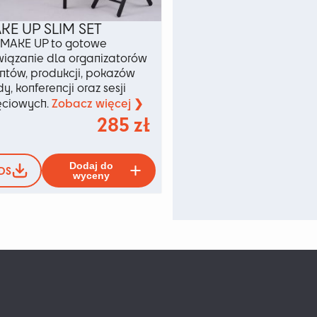
KE UP SLIM SET
 MAKE UP to gotowe
wiązanie dla organizatorów
ntów, produkcji, pokazów
y, konferencji oraz sesji
Zobacz więcej ❯
ęciowych.
285
zł
Ten
Dodaj do
DS
produkt
wyceny
ów.
ma
wiele
wariantów.
Opcje
można
wybrać
u
na
stronie
produktu