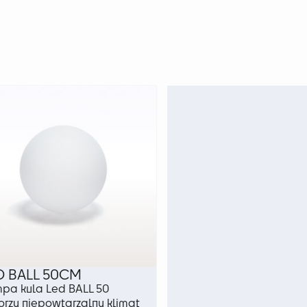
D BALL 50CM
pa kula Led BALL 50
orzy niepowtarzalny klimat