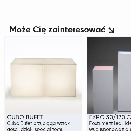
Może Cię zainteresować
CUBO BUFET
EXPO 30/120 
Cubo Bufet przyciąga wzrok
Postument led, id
gości, dzięki specjalnemu
wyeksponowania 