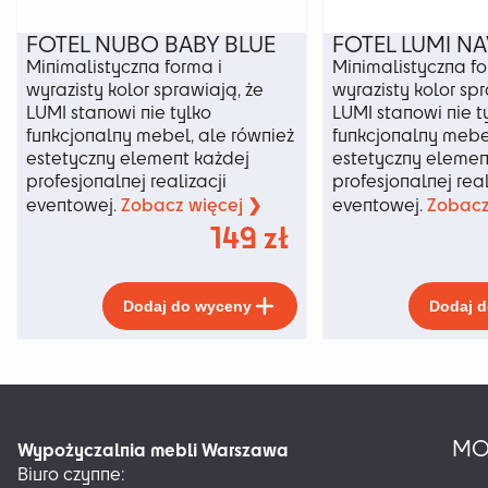
FOTEL NUBO BABY BLUE
FOTEL LUMI NA
Minimalistyczna forma i
Minimalistyczna fo
wyrazisty kolor sprawiają, że
wyrazisty kolor spr
LUMI stanowi nie tylko
LUMI stanowi nie t
funkcjonalny mebel, ale również
funkcjonalny mebel
estetyczny element każdej
estetyczny elemen
profesjonalnej realizacji
profesjonalnej real
Zobacz więcej ❯
Zobacz
eventowej.
eventowej.
149
zł
Ten
Dodaj do wyceny
Dodaj 
produkt
ma
wiele
wariantów.
Opcje
można
MO
Wypożyczalnia mebli Warszawa
wybrać
Biuro czynne:
na