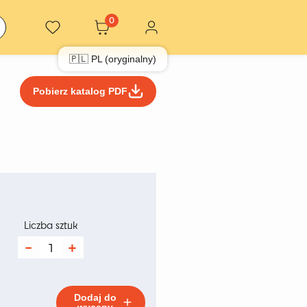
0
🇵🇱 PL (oryginalny)
Pobierz katalog PDF
kres
n:
Liczba sztuk
ilość
Expo
 zł
40/120
cm
Dodaj do