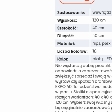
42
Zastosowanie:
wewnątrz
Wysokość:
120 cm
Szerokość:
40 cm
Dlugość:
40 cm
Materiał:
hips, plexi
Liczba kolorów:
16
Kolor:
biały, LED
Nie wystarczy dobry produkt. 
odpowiednio zaprezentować. J
zwiększyć sprzedaż i swoją w
wystaw czy spotkań branżowy
EXPO 40. To rodzeństwo mode
wydaniu. Stoliki ekspozycyjn
różnych wariantach: 40 x 40 x 
120 cm. Wybierz swój własny 
by oryginalnie zaaranżować p