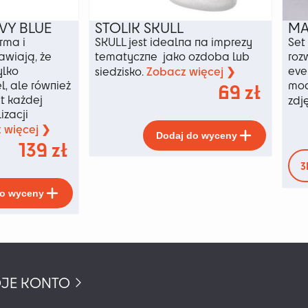
VY BLUE
STOLIK SKULL
MA
rma i
SKULL jest idealna na imprezy
Set
awiają, że
tematyczne jako ozdoba lub
roz
ylko
Zobacz więcej ❯
eve
siedzisko.
, ale również
mod
69
zł
t każdej
zdj
izacji
Ten
 więcej ❯
Dodaj do wyceny
produkt
139
zł
ma
3
wiele
Ten
wariant
do wyceny
produkt
Opcje
ma
można
wiele
wybrać
wariantów.
na
Opcje
stronie
można
produkt
JE KONTO
wybrać
na