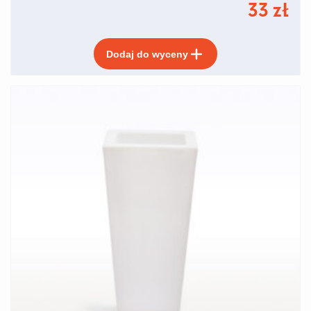
33
zł
Ten
Dodaj do wyceny
produkt
ma
wiele
wariantów.
Opcje
można
wybrać
na
stronie
produktu