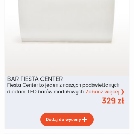
BAR FIESTA CENTER
Fiesta Center to jeden z naszych podświetlanych
Zobacz więcej ❯
diodami LED barów modułowych.
329
zł
Ten
Dodaj do wyceny
produkt
ma