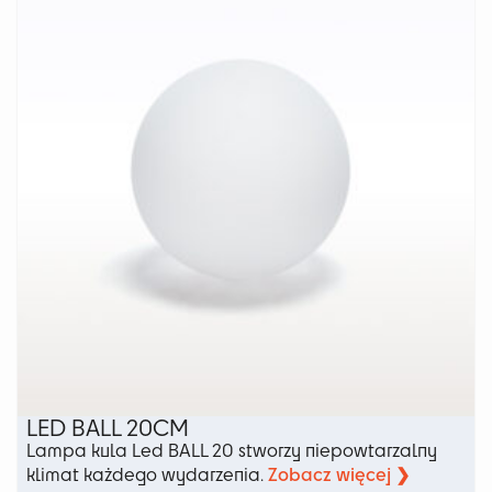
Opcje
można
wybrać
na
stronie
produktu
LED BALL 20CM
Lampa kula Led BALL 20 stworzy niepowtarzalny
Zobacz więcej ❯
klimat każdego wydarzenia.