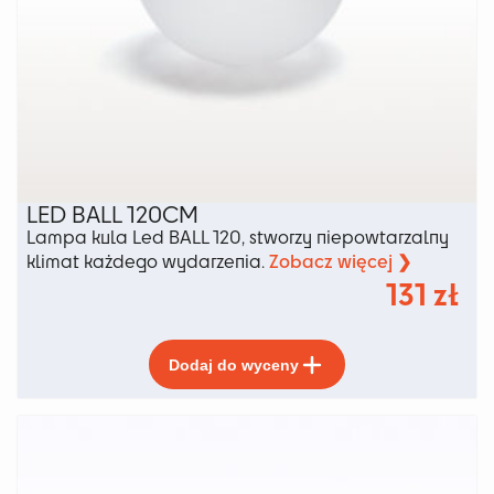
LED BALL 120CM
Lampa kula Led BALL 120, stworzy niepowtarzalny
Zobacz więcej ❯
klimat każdego wydarzenia.
131
zł
Ten
Dodaj do wyceny
produkt
ma
wiele
wariantów.
Opcje
można