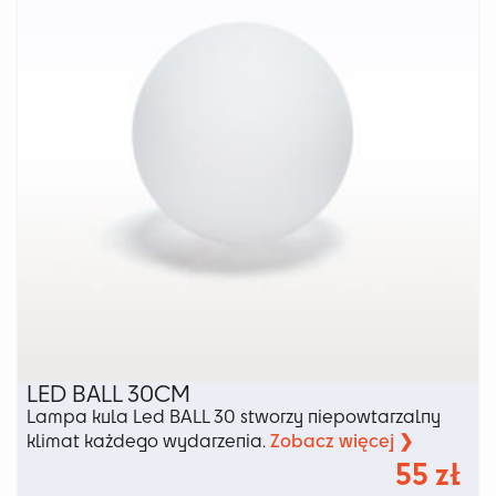
wybrać
na
stronie
produktu
LED BALL 30CM
Lampa kula Led BALL 30 stworzy niepowtarzalny
Zobacz więcej ❯
klimat każdego wydarzenia.
55
zł