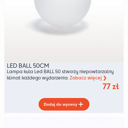
LED BALL 50CM
Lampa kula Led BALL 50 stworzy niepowtarzalny
Zobacz więcej ❯
klimat każdego wydarzenia.
77
zł
Ten
Dodaj do wyceny
produkt
ma
wiele
wariantów.