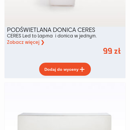
PODŚWIETLANA DONICA CERES
CERES Led to lapma i donica w jednym.
Zobacz więcej ❯
99
zł
Ten
Dodaj do wyceny
produkt
ma
wiele
wariantów.
Opcje
można
wybrać
na
stronie
produktu