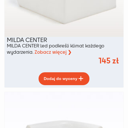
MILDA CENTER
MILDA CENTER led podkreśli klimat każdego
Zobacz więcej ❯
wydarzenia.
145
zł
Ten
Dodaj do wyceny
produkt
ma
wiele
wariantów.
Opcje
można
wybrać
na