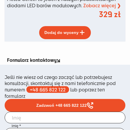
Zobacz więcej ❯
diodami LED barów modułowych.
329
zł
Ten
Dodaj do wyceny
produkt
ma
wiele
wariantów.
Opcje
Formularz kontaktowy
można
wybrać
Jeśli nie wiesz od czego zacząć lub potrzebujesz
na
konsultacji, skontaktuj się z nami telefonicznie pod
stronie
+48 665 822 122
numerem
lub poprzez ten
produktu
formularz
Zadzwoń +48 665 822 122
Imię *