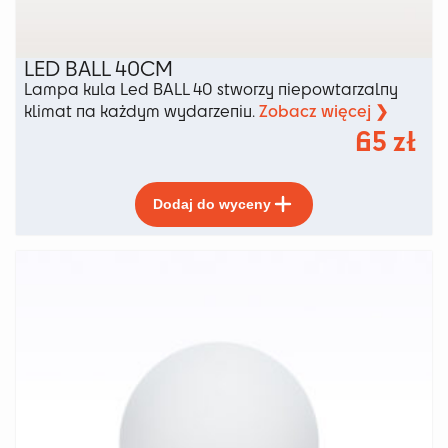
LED BALL 40CM
Lampa kula Led BALL 40 stworzy niepowtarzalny
Zobacz więcej ❯
klimat na każdym wydarzeniu.
65
zł
Ten
Dodaj do wyceny
produkt
ma
wiele
wariantów.
Opcje
można
wybrać
na
stronie
produktu