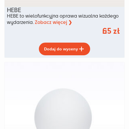
HEBE
HEBE to wielofunkcyjna oprawa wizualna każdego
Zobacz więcej ❯
wydarzenia.
65
zł
Ten
Dodaj do wyceny
produkt
ma
wiele
wariantów.
Opcje
można
wybrać
na
stronie
produktu