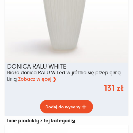
DONICA KALU WHITE
Biała donica KALU W Led wyróżnia się przepiękną
Zobacz więcej ❯
linią
131
zł
Ten
Dodaj do wyceny
produkt
ma
Inne produkty z tej kategorii
wiele
wariantów.