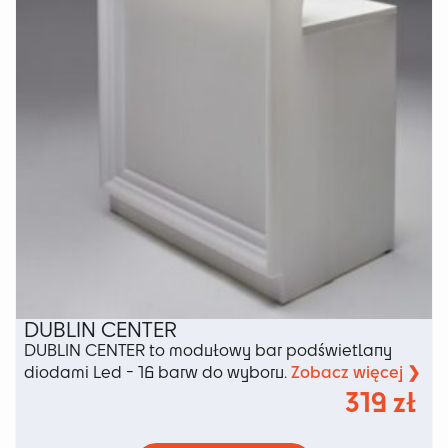
na
stronie
produktu
DUBLIN CENTER
DUBLIN CENTER to modułowy bar podświetlany
Zobacz więcej ❯
diodami Led - 16 barw do wyboru.
319
zł