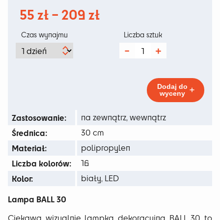
Zakres
55
zł
–
209
zł
cen:
Czas wynajmu
Liczba sztuk
od
ilość
Led
55 zł
Ball
30cm
do
Dodaj do
wyceny
209 zł
Zastosowanie:
na zewnątrz, wewnątrz
Średnica:
30 cm
Materiał:
polipropylen
Liczba kolorów:
16
Kolor:
biały, LED
Lampa BALL 30
Ciekawa wizualnie lampka dekoracyjna BALL 30 to