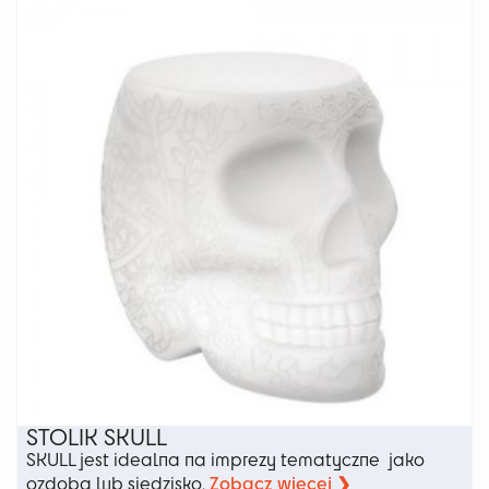
Opcje
można
wybrać
na
stronie
produktu
STOLIK SKULL
SKULL jest idealna na imprezy tematyczne jako
Zobacz więcej ❯
ozdoba lub siedzisko.