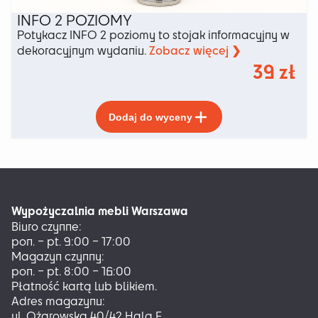
INFO 2 POZIOMY
Potykacz INFO 2 poziomy to stojak informacyjny w
Zobacz więcej ❯
dekoracyjnym wydaniu.
39
zł
Ten
Dodaj do wyceny
produkt
ma
wiele
wariantów.
Opcje
można
Wypożyczalnia mebli Warszawa
wybrać
Biuro czynne:
na
pon. – pt. 9:00 – 17:00
stronie
Magazyn czynny:
produktu
pon. – pt. 8:00 – 16:00
Płatność kartą lub blikiem.
Adres magazynu:
ul. Ożarowska 40/42 Hala F