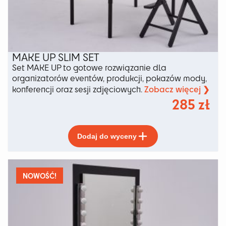
MAKE UP SLIM SET
Set MAKE UP to gotowe rozwiązanie dla
organizatorów eventów, produkcji, pokazów mody,
Zobacz więcej ❯
konferencji oraz sesji zdjęciowych.
285
zł
Ten
Dodaj do wyceny
produkt
ma
wiele
wariantów.
NOWOŚĆ!
Opcje
można
wybrać
na
stronie