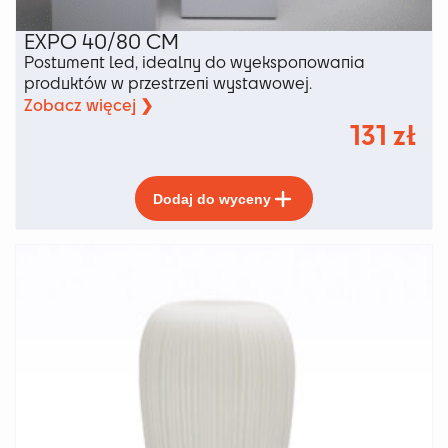
EXPO 40/80 CM
Postument led, idealny do wyeksponowania
produktów w przestrzeni wystawowej.
Zobacz więcej ❯
131
zł
Ten
Dodaj do wyceny
produkt
ma
wiele
wariantów.
Opcje
można
wybrać
na
stronie
produktu