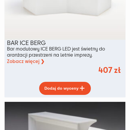
BAR ICE BERG
Bar modułowy ICE BERG LED jest świetny do
aranżacji przestrzeni na letnie imprezy.
Zobacz więcej ❯
407
zł
Ten
Dodaj do wyceny
produkt
ma
wiele
wariantów.
Opcje
można
wybrać