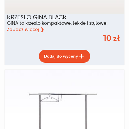
KRZESŁO GINA BLACK
GINA to krzesło kompaktowe, lekkie i stylowe.
Zobacz więcej ❯
10
zł
Ten
Dodaj do wyceny
produkt
ma
wiele
wariantów.
Opcje
można
wybrać
na
stronie
produktu