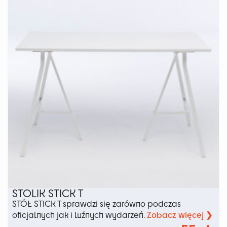
Opcje
można
wybrać
na
stronie
produktu
STOLIK STICK T
STÓŁ STICK T sprawdzi się zarówno podczas
Zobacz więcej ❯
oficjalnych jak i luźnych wydarzeń.