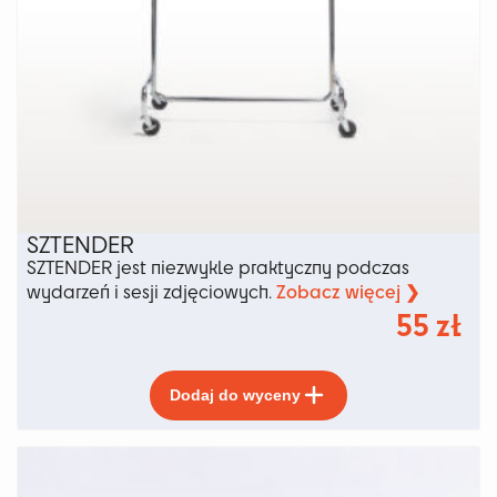
SZTENDER
SZTENDER jest niezwykle praktyczny podczas
Zobacz więcej ❯
wydarzeń i sesji zdjęciowych.
55
zł
Ten
Dodaj do wyceny
produkt
ma
wiele
wariantów.