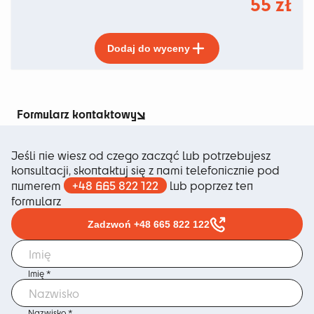
55
zł
Ten
Dodaj do wyceny
produkt
ma
wiele
wariantów.
Opcje
Formularz kontaktowy
można
wybrać
Jeśli nie wiesz od czego zacząć lub potrzebujesz
na
konsultacji, skontaktuj się z nami telefonicznie pod
stronie
+48 665 822 122
numerem
lub poprzez ten
produktu
formularz
Zadzwoń +48 665 822 122
Imię *
Nazwisko *