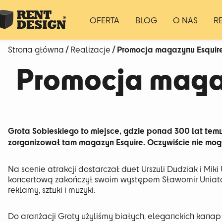
OFERTA
BLOG
O NAS
R
/
/ Promocja magazynu Esquir
Strona główna
Realizacje
Promocja maga
Grota Sobieskiego to miejsce, gdzie ponad 300 lat temu 
zorganizował tam magazyn Esquire. Oczywiście nie mog
Na scenie atrakcji dostarczał duet Urszuli Dudziak i Miki
koncertową zakończył swoim występem Sławomir Uniatow
reklamy, sztuki i muzyki.
Do aranżacji Groty użyliśmy białych, eleganckich kanap T