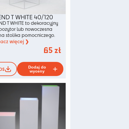
END T WHITE 40/120
ND T WHITE to dekoracyjny
pozytor lub nowoczesna
ma stolika pomocniczego.
acz więcej ❯
65
zł
Ten
Dodaj do
DS
produkt
wyceny
ma
wiele
ów.
wariantów.
Opcje
można
wybrać
na
stronie
u
produktu