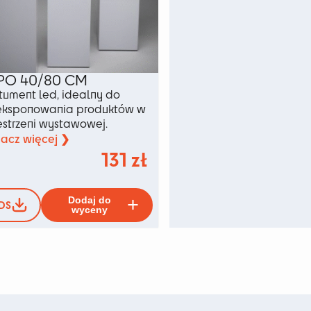
PO 40/80 CM
tument led, idealny do
ksponowania produktów w
estrzeni wystawowej.
acz więcej ❯
131
zł
Ten
Dodaj do
DS
produkt
wyceny
ma
wiele
ów.
wariantów.
Opcje
można
wybrać