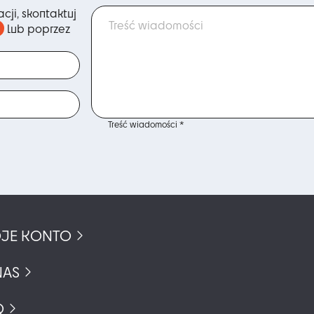
na
na
cji, skontaktuj
stronie
stronie
lub poprzez
produktu
produkt
Treść wiadomości *
JE KONTO
NAS
Q