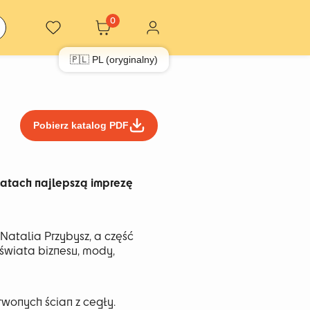
0
🇵🇱 PL (oryginalny)
Pobierz katalog PDF
 latach najlepszą imprezę
 Natalia Przybysz, a część
świata biznesu, mody,
rwonych ścian z cegły.