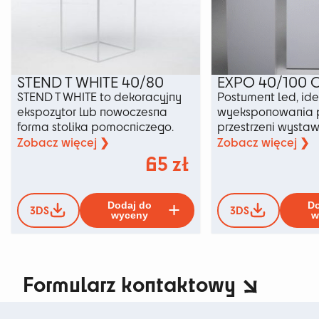
STEND T WHITE 40/80
EXPO 40/100 
STEND T WHITE to dekoracyjny
Postument led, id
ekspozytor lub nowoczesna
wyeksponowania 
forma stolika pomocniczego.
przestrzeni wysta
Zobacz więcej ❯
Zobacz więcej ❯
65
zł
Ten
Dodaj do
Do
3DS
3DS
produkt
wyceny
w
ma
wiele
wariantów.
Opcje
Formularz kontaktowy
można
wybrać