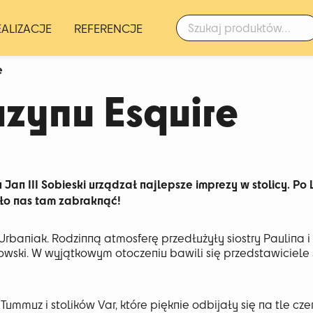
Szukaj:
EALIZACJE
REFERENCJE
e
zynu Esquire
Jan III Sobieski urządzał najlepsze imprezy w stolicy. Po
ło nas tam zabraknąć!
 Urbaniak. Rodzinną atmosferę przedłużyły siostry Paulina i
ski. W wyjątkowym otoczeniu bawili się przedstawiciele 
ummuz i stolików Var, które pięknie odbijały się na tle cze