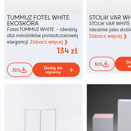
TUMMUZ FOTEL WHITE
STOLIK VAR WH
EKOSKÓRA
STOLIK VAR WHITE 
Fotel TUMMUZ WHITE - idealny
idealnie jako stol
dla miłośników ponadczasowej
Zobacz więcej ❯
Zobacz więcej ❯
elegancji.
134
zł
Do
3DS
Ten
w
Dodaj do
3DS
produkt
wyceny
ma
wiele
wariantów.
Opcje
można
wybrać
na
stronie
produktu