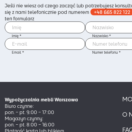
na
Jeśli nie wiesz od czego zacząć lub potrzebujesz konsulta
stronie
+48 665 822 122
się z nami telefonicznie pod numerem
produktu
ten formularz
Imię *
Nazwisko *
Email *
Numer telefonu *
MO
Wypożyczalnia mebli Warszawa
Biuro czynne:
pon. – pt. 9:00 – 17:00
O 
Magazyn czynny:
pon. – pt. 8:00 – 16:00
FA
Płatność kartą lub blikiem.