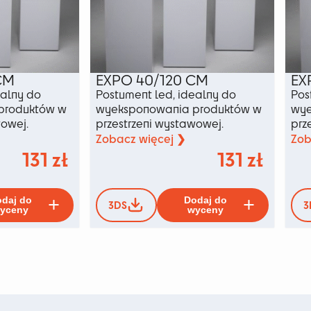
CM
EXPO 40/120 CM
EX
ealny do
Postument led, idealny do
Pos
produktów w
wyeksponowania produktów w
wye
wowej.
przestrzeni wystawowej.
prz
Zobacz więcej ❯
Zob
131
zł
131
zł
Ten
Ten
daj do
Dodaj do
3DS
3
produkt
produkt
yceny
wyceny
ma
ma
wiele
wiele
wariantów.
wariant
Opcje
Opcje
można
można
wybrać
wybrać