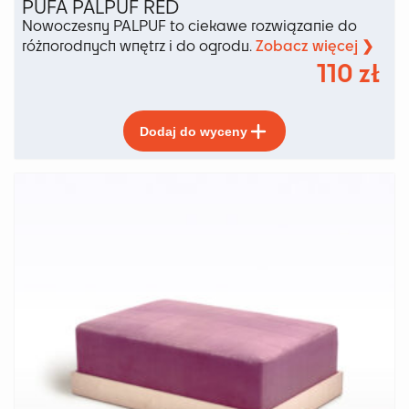
PUFA PALPUF RED
Nowoczesny PALPUF to ciekawe rozwiązanie do
Zobacz więcej ❯
różnorodnych wnętrz i do ogrodu.
110
zł
Ten
Dodaj do wyceny
produkt
ma
wiele
wariantów.
Opcje
można
wybrać
na
stronie
produktu