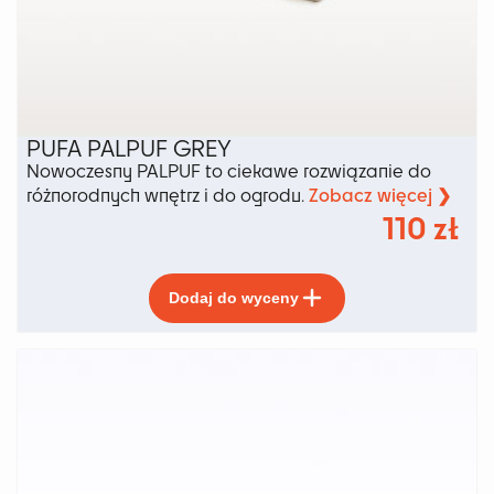
PUFA PALPUF GREY
Nowoczesny PALPUF to ciekawe rozwiązanie do
Zobacz więcej ❯
różnorodnych wnętrz i do ogrodu.
110
zł
Ten
Dodaj do wyceny
produkt
ma
wiele
wariantów.
Opcje
można
wybrać
na
stronie