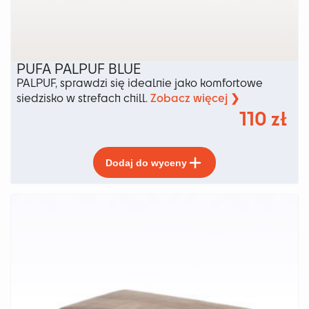
PUFA PALPUF BLUE
PALPUF, sprawdzi się idealnie jako komfortowe
Zobacz więcej ❯
siedzisko w strefach chill.
110
zł
Ten
Dodaj do wyceny
produkt
ma
wiele
wariantów.
Opcje
można
wybrać
na
stronie
produktu