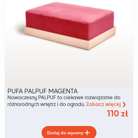
produktu
PUFA PALPUF MAGENTA
Nowoczesny PALPUF to ciekawe rozwiązanie do
Zobacz więcej ❯
różnorodnych wnętrz i do ogrodu.
110
zł
Ten
Dodaj do wyceny
produkt