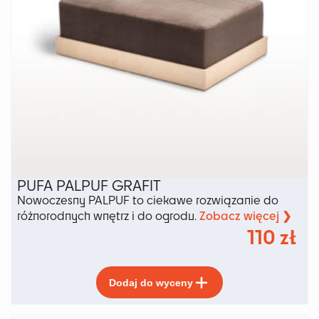
PUFA PALPUF GRAFIT
Nowoczesny PALPUF to ciekawe rozwiązanie do
Zobacz więcej ❯
różnorodnych wnętrz i do ogrodu.
110
zł
Ten
Dodaj do wyceny
produkt
ma
wiele