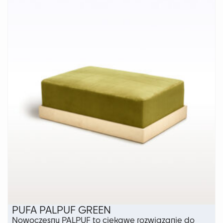
wariantów.
Opcje
można
wybrać
na
stronie
produktu
PUFA PALPUF GREEN
Nowoczesny PALPUF to ciekawe rozwiązanie do