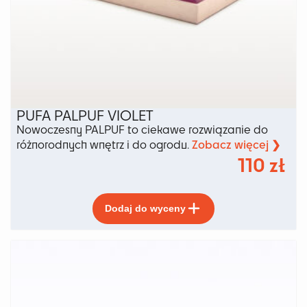
PUFA PALPUF VIOLET
Nowoczesny PALPUF to ciekawe rozwiązanie do
Zobacz więcej ❯
różnorodnych wnętrz i do ogrodu.
110
zł
Ten
Dodaj do wyceny
produkt
ma
wiele
wariantów.
Opcje
można
wybrać