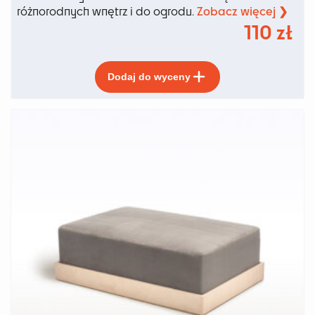
Zobacz więcej ❯
różnorodnych wnętrz i do ogrodu.
110
zł
Ten
Dodaj do wyceny
produkt
ma
wiele
wariantów.
Opcje
można
wybrać
na
stronie
produktu