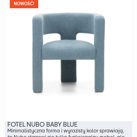
wariantów.
NOWOŚĆ!
Opcje
można
wybrać
na
stronie
produktu
FOTEL NUBO BABY BLUE
Minimalistyczna forma i wyrazisty kolor sprawiają,
że Nubo stanowi nie tylko funkcjonalny mebel, ale