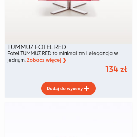
TUMMUZ FOTEL RED
Fotel TUMMUZ RED to minimalizm i elegancja w
Zobacz więcej ❯
jednym.
134
zł
Ten
Dodaj do wyceny
produkt
ma
wiele
wariantów.
Opcje
można
wybrać
na