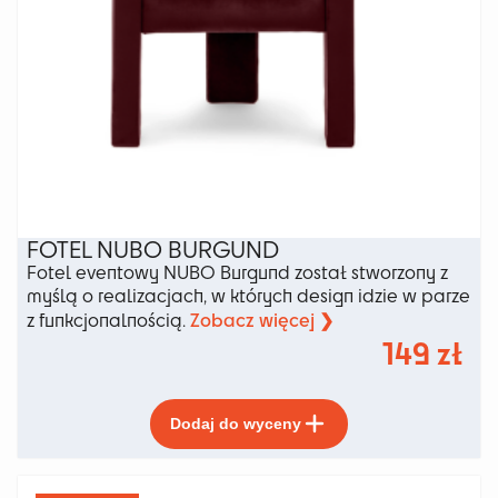
FOTEL NUBO BURGUND
Fotel eventowy NUBO Burgund został stworzony z
myślą o realizacjach, w których design idzie w parze
Zobacz więcej ❯
z funkcjonalnością.
149
zł
Ten
Dodaj do wyceny
produkt
ma
wiele