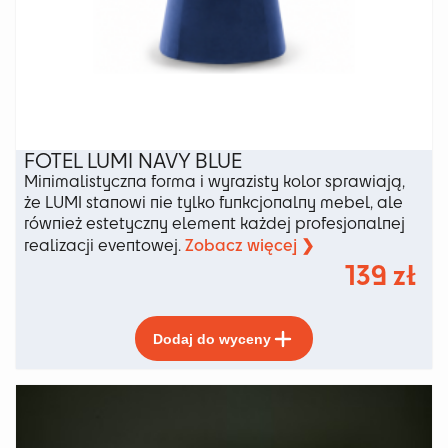
FOTEL LUMI NAVY BLUE
Minimalistyczna forma i wyrazisty kolor sprawiają,
że LUMI stanowi nie tylko funkcjonalny mebel, ale
również estetyczny element każdej profesjonalnej
Zobacz więcej ❯
realizacji eventowej.
139
zł
Ten
Dodaj do wyceny
produkt
ma
wiele
wariantów.
Opcje