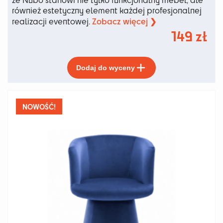
również estetyczny element każdej profesjonalnej
Zobacz więcej ❯
realizacji eventowej.
149
zł
Ten
Dodaj do wyceny
produkt
ma
wiele
wariantów.
NOWOŚĆ!
Opcje
można
wybrać
na
stronie
produktu