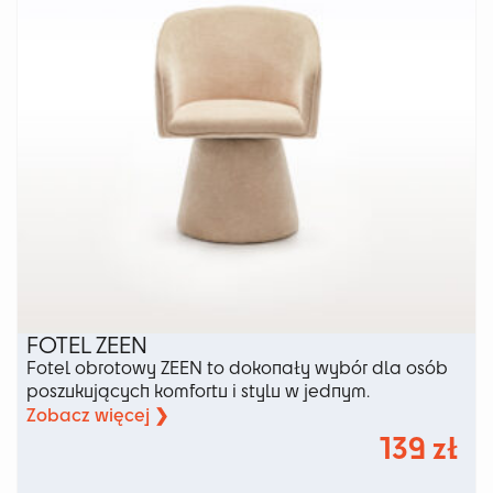
stronie
produktu
FOTEL ZEEN
Fotel obrotowy ZEEN to dokonały wybór dla osób
poszukujących komfortu i stylu w jednym.
Zobacz więcej ❯
139
zł