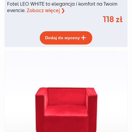
Fotel LEO WHITE to elegancja i komfort na Twoim
Zobacz więcej ❯
evencie.
118
zł
Ten
Dodaj do wyceny
produkt
ma
wiele
wariantów.
Opcje
można
wybrać
na
stronie
produktu