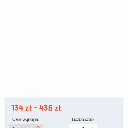
Zakres
134
zł
–
436
zł
cen:
Czas wynajmu
Liczba sztuk