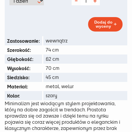
od
ilość
Tummuz
134 zł
Fotel
Grey
do
Dodaj do
wyceny
436 zł
Zastosowanie:
wewnątrz
Szerokość:
74 cm
Głębokość:
62 cm
Wysokość:
70 cm
Siedzisko:
45 cm
Materiał:
metal, welur
Kolor:
szary
Minimalizm jest wiodącym stylem projektowania,
który na dobre zagościł w trendach. Prostota
sprawdza się od zawsze i dzięki temu na rynku
pojawia się coraz więcej produktów o eleganckim i
klasycznym charakterze, zapewnionym przez brak