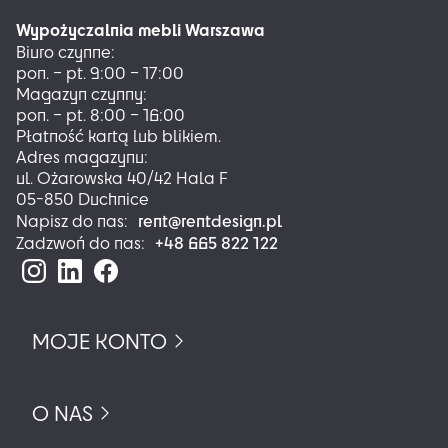
można
Wypożyczalnia mebli Warszawa
wybrać
Biuro czynne:
na
pon. – pt. 9:00 – 17:00
stronie
Magazyn czynny:
produktu
pon. – pt. 8:00 – 16:00
Płatność kartą lub blikiem.
Adres magazynu:
ul. Ożarowska 40/42 Hala F
05-850 Duchnice
rent@rentdesign.pl
Napisz do nas:
+48 665 822 122
Zadzwoń do nas:
MOJE KONTO
O NAS