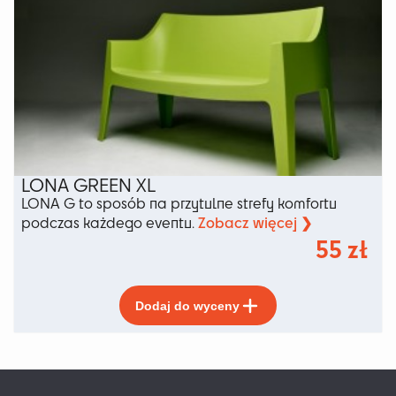
można
wybrać
na
stronie
produktu
LONA GREEN XL
LONA G to sposób na przytulne strefy komfortu
Zobacz więcej ❯
podczas każdego eventu.
55
zł
Ten
Dodaj do wyceny
produkt
ma
wiele
wariantów.
Opcje